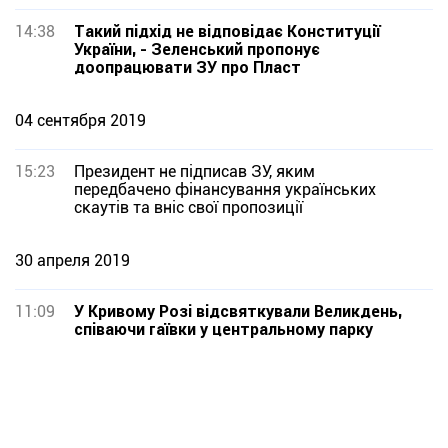
14:38
Такий підхід не відповідає Конституції
України, - Зеленський пропонує
доопрацювати ЗУ про Пласт
04 сентября 2019
15:23
Президент не підписав ЗУ, яким
передбачено фінансування українських
скаутів та вніс свої пропозиції
30 апреля 2019
11:09
У Кривому Розі відсвяткували Великдень,
співаючи гаївки у центральному парку