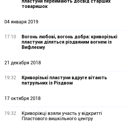
пластуни переймають досвід старших
товаришок
04 января 2019
17:10
Вогонь любові, вогонь добра: криворізькі
пластуни діляться різдвяним вогнем із
Вифлеєму
21 декабря 2018
19:32
Криворізькі пластуни вдруге вітають
патрульних із Різдвом
17 октября 2018
19:32
Криворіжці взяли участь у відкритті
Пластового вишкільного центру