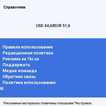
Справочник
USD
44,68
EUR
51,6
Правила использования
Редакционная политика
Реклама на 1kr.ua
Поддержать
Медиа-команда
Обратная связь
Политика использования
АI
Рекламные материалы помечены плашками "На правах