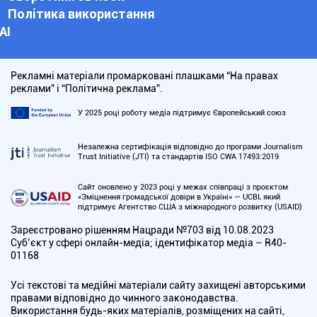
Політика використання
АІ
Рекламні матеріали промарковані плашками “На правах
реклами” і “Політична реклама”.
У 2025 році роботу медіа підтримує Європейський союз
Незалежна сертифікація відповідно до програми Journalism
Trust Initiative (JTI) та стандартів ISO CWA 17493:2019
Сайт оновлено у 2023 році у межах співпраці з проєктом
«Зміцнення громадської довіри в Україні» — UCBI, який
підтримує Агентство США з міжнародного розвитку (USAID)
Зареєстровано рішенням Нацради №703 від 10.08.2023
Cуб’єкт у сфері онлайн-медіа; ідентифікатор медіа – R40-
01168
Усі текстові та медійні матеріали сайту захищені авторськими
правами відповідно до чинного законодавства.
Використання будь-яких матеріалів, розміщених на сайті,