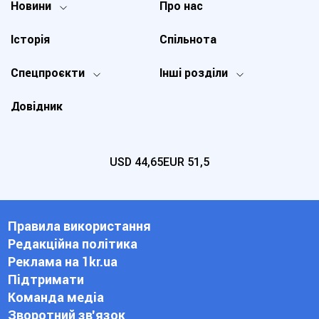
Новини
Про нас
Історія
Спільнота
Спецпроєкти
Інші розділи
Довідник
USD
44,65
EUR
51,5
Правила використання
Редакційна політика
Реклама на 1kr.ua
Підтримати
Команда медіа
Зворотний зв'язок