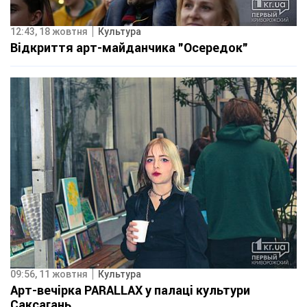
12:43, 18 жовтня
Культура
Відкриття арт-майданчика "Осередок"
09:56, 11 жовтня
Культура
Арт-вечірка PARALLAX у палаці культури
Саксагань