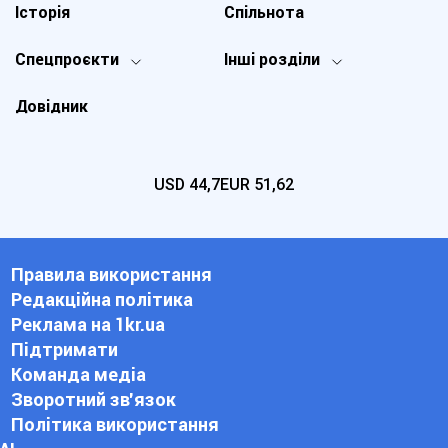
Історія
Спільнота
Спецпроєкти
Інші розділи
Довідник
USD
44,7
EUR
51,62
Правила використання
Редакційна політика
Реклама на 1kr.ua
Підтримати
Команда медіа
Зворотний зв'язок
Політика використання