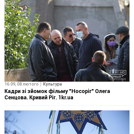
16:09, 08 лютого
Культура
Кадри зі зйомок фільму "Носоріг" Олега
Сенцова. Кривий Ріг. 1kr.ua