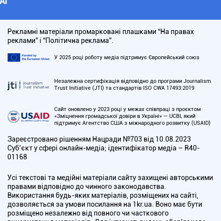
АІ
Рекламні матеріали промарковані плашками “На правах
реклами” і “Політична реклама”.
У 2025 році роботу медіа підтримує Європейський союз
Незалежна сертифікація відповідно до програми Journalism
Trust Initiative (JTI) та стандартів ISO CWA 17493:2019
Сайт оновлено у 2023 році у межах співпраці з проєктом
«Зміцнення громадської довіри в Україні» — UCBI, який
підтримує Агентство США з міжнародного розвитку (USAID)
Зареєстровано рішенням Нацради №703 від 10.08.2023
Cуб’єкт у сфері онлайн-медіа; ідентифікатор медіа – R40-
01168
Усі текстові та медійні матеріали сайту захищені авторськими
правами відповідно до чинного законодавства.
Використання будь-яких матеріалів, розміщених на сайті,
дозволяється за умови посилання на 1kr.ua. Воно має бути
розміщено незалежно від повного чи часткового