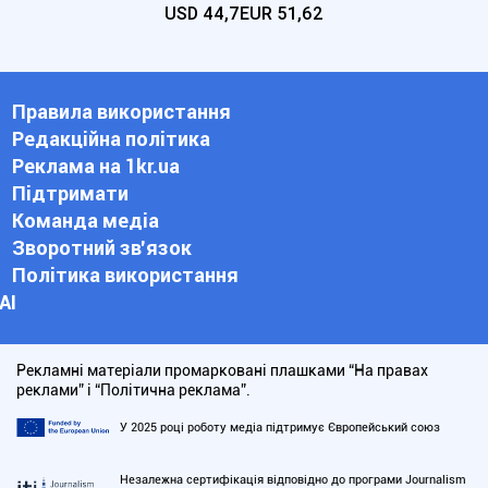
USD
44,7
EUR
51,62
Правила використання
Редакційна політика
Реклама на 1kr.ua
Підтримати
Команда медіа
Зворотний зв'язок
Політика використання
АІ
Рекламні матеріали промарковані плашками “На правах
реклами” і “Політична реклама”.
У 2025 році роботу медіа підтримує Європейський союз
Незалежна сертифікація відповідно до програми Journalism