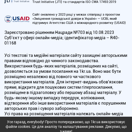
Trust Initiative (JTI) та стандартів ISO CWA 17493:2019
Сайт оновлено у 2023 році у межах співпраці з проєктом
«Зміцнення громадської довіри в Україні» — UCBI, який
підтримує Агентство США з міжнародного розвитку (USAID)
Зареєстровано рішенням Нацради №703 від 10.08.2023
Cуб’єкт у сфері онлайн-медіа; ідентифікатор медіа – R40-
01168
Усі текстові та медійні матеріали сайту захищені авторськими
правами відповідно до чинного законодавства.
Використання будь-яких матеріалів, розміщених на сайті,
дозволяється за умови посилання на 1kr.ua. Воно має бути
розміщено незалежно від повного чи часткового
використання матеріалів. Для інтернет-видань обов'язкове
пряме, відкрите для пошукових систем гіперпосилання,
розміщене в підзаголовку або першому абзаці матеріалу. У
будь-якому іншому випадку передрук, копіювання,
відтворення або інше використання матеріалів є порушенням
авторських прав і суворо заборонено.
Усі права на розміщення матеріалів належать онлайн-медіа
"Перший Криворізький". Медіа зареєстроване Національною
Усе гаразд, everybody! Просто попереджаємо, що 1kr.ua використовує
радою України з питань телебачення і радіомовлення.
файли cookies. Це для аналізу та налаштування реклами. Дякуємо, що
з нами!