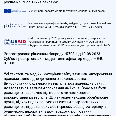
реклами” і “Політична реклама”.
У 2025 році роботу медіа підтримує Європейський союз
Незалежна сертифікація відповідно до програми Journalism
Trust Initiative (JTI) та стандартів ISO CWA 17493:2019
Сайт оновлено у 2023 році у межах співпраці з проєктом
«Зміцнення громадської довіри в Україні» — UCBI, який
підтримує Агентство США з міжнародного розвитку (USAID)
Зареєстровано рішенням Нацради №703 від 10.08.2023
Cуб’єкт у сфері онлайн-медіа; ідентифікатор медіа – R40-
01168
Усі текстові та медійні матеріали сайту захищені авторськими
правами відповідно до чинного законодавства.
Використання будь-яких матеріалів, розміщених на сайті,
дозволяється за умови посилання на 1kr.ua. Воно має бути
розміщено незалежно від повного чи часткового
використання матеріалів. Для інтернет-видань обов'язкове
пряме, відкрите для пошукових систем гіперпосилання,
розміщене в підзаголовку або першому абзаці матеріалу. У
будь-якому іншому випадку передрук, копіювання,