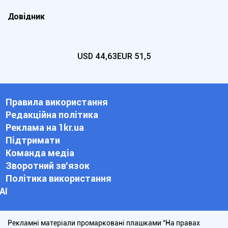
Довідник
USD
44,63
EUR
51,5
Правила використання
Редакційна політика
Реклама на 1kr.ua
Підтримати
Команда медіа
Зворотний зв'язок
Політика використання
АІ
Рекламні матеріали промарковані плашками “На правах