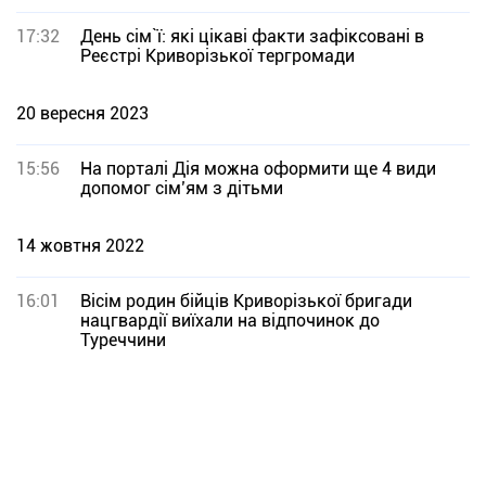
17:32
День сім`ї: які цікаві факти зафіксовані в
Реєстрі Криворізької тергромади
20 вересня 2023
15:56
На порталі Дія можна оформити ще 4 види
допомог сім’ям з дітьми
14 жовтня 2022
16:01
Вісім родин бійців Криворізької бригади
нацгвардії виїхали на відпочинок до
Туреччини