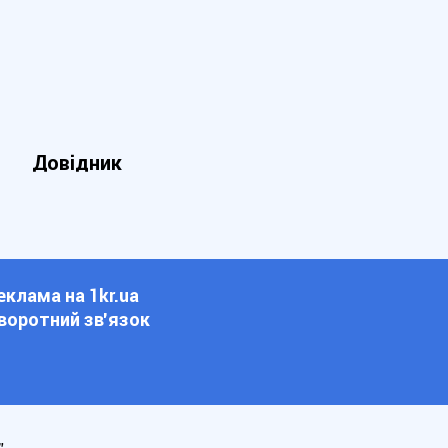
Довідник
еклама на 1kr.ua
воротний зв'язок