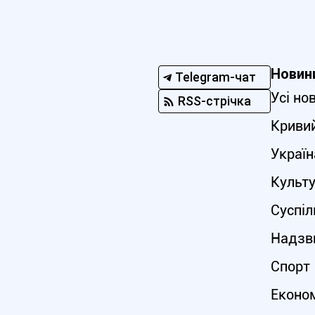
Новин
Telegram-чат
Усі но
RSS-стрічка
Кривий
Україн
Культ
Суспіл
Надзви
Спорт
Еконо