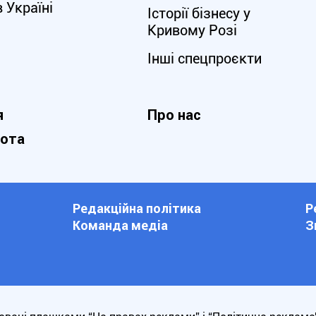
в Україні
Історії бізнесу у
Кривому Розі
Інші спецпроєкти
я
Про нас
нота
Редакційна політика
Р
Команда медіа
З