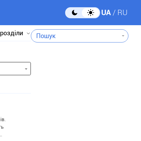
UA
RU
 розділи
Пошук
ів.
ть
.