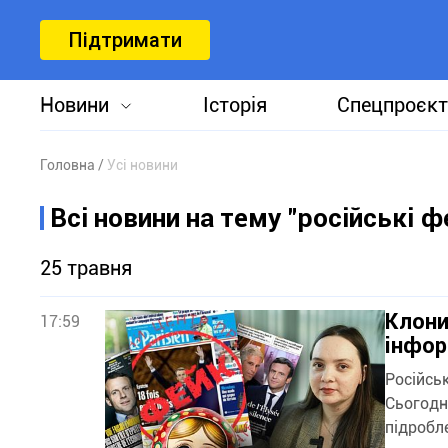
Підтримати
Новини
Історія
Спецпроєкт
Головна
Усі новини
Всі новини на тему "російські ф
25 травня
Клони
17:59
інфо
Російсь
Сьогодн
підробле