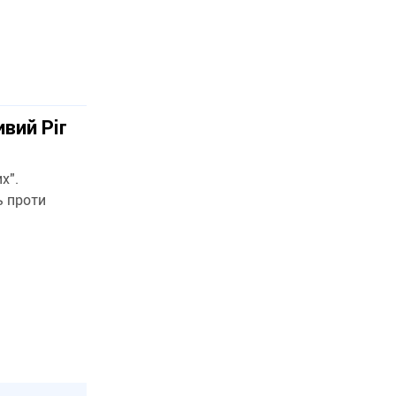
вий Ріг
х".
ь проти