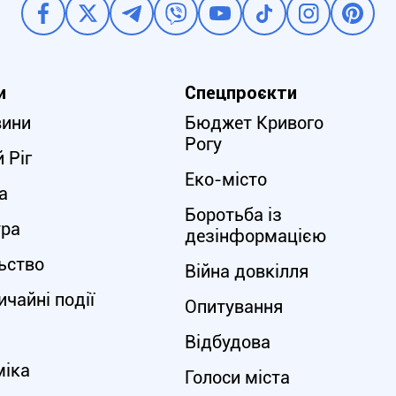
и
Спецпроєкти
вини
Бюджет Кривого
Рогу
 Ріг
Еко-місто
а
Боротьба із
ура
дезінформацією
ьство
Війна довкілля
чайні події
Опитування
Відбудова
міка
Голоси міста