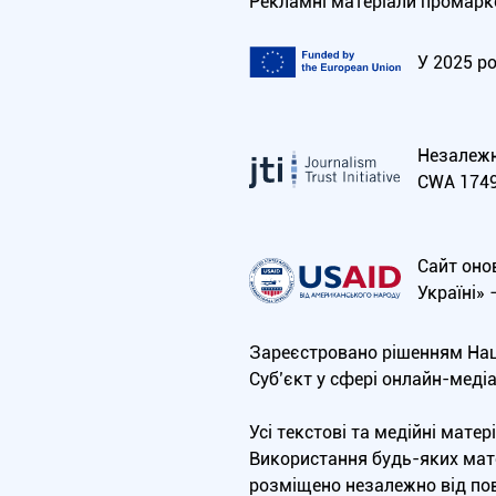
Рекламні матеріали промарко
У 2025 р
Незалежна
CWA 1749
Сайт оно
Україні»
Зареєстровано рішенням Нац
Cуб’єкт у сфері онлайн-меді
Усі текстові та медійні мат
Використання будь-яких мате
розміщено незалежно від пов