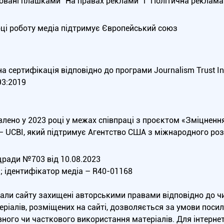
вані плашками “На правах реклами” і “Політична реклама”
оці роботу медіа підтримує Європейський союз
 сертифікація відповідно до програми Journalism Trust Init
3:2019
влено у 2023 році у межах співпраці з проєктом «Зміцненн
 — UCBI, який підтримує Агентство США з міжнародного роз
ради №703 від 10.08.2023
а; ідентифікатор медіа – R40-01168
еріали сайту захищені авторськими правами відповідно до 
ріалів, розміщених на сайті, дозволяється за умови посила
ного чи часткового використання матеріалів. Для інтерне