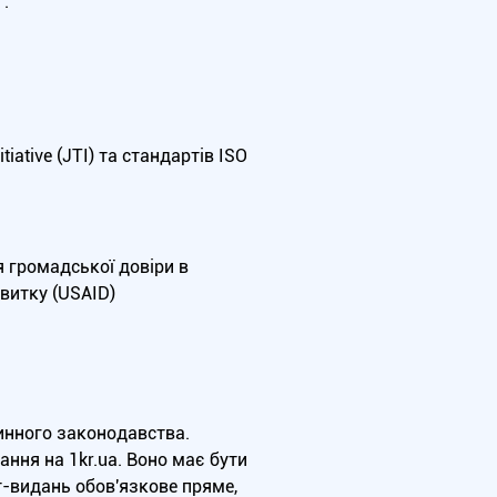
.
iative (JTI) та стандартів ISO
я громадської довіри в
витку (USAID)
чинного законодавства.
ння на 1kr.ua. Воно має бути
т-видань обов'язкове пряме,