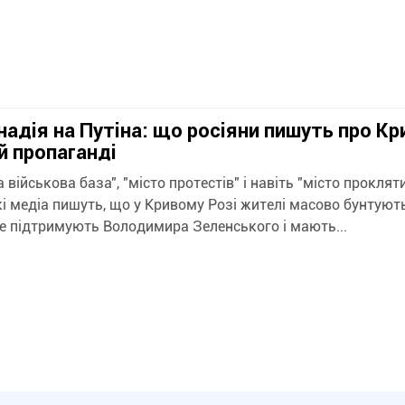
надія на Путіна: що росіяни пишуть про Кри
їй пропаганді
 військова база", "місто протестів" і навіть "місто прокляти
кі медіа пишуть, що у Кривому Розі жителі масово бунтуют
не підтримують Володимира Зеленського і мають...