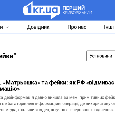
и
Довідник
Про нас
Інші
ейки"
Усі новини
, «Матрьошка» та фейки: як РФ «відмиває
рмацію»
ка дезінформація давно вийшла за межі примітивних фейк
і це багаторівневі інформаційні операції, де використовую
ні медіа, фальшиві відео, штучно згенеровані «свідчення»..