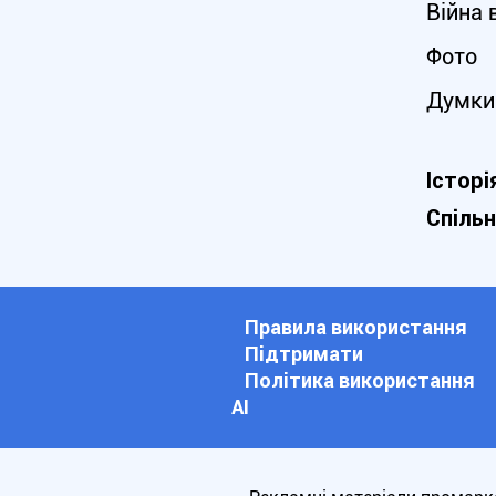
Війна 
Фото
Думки
Історі
Спіль
Правила використання
Підтримати
Політика використання
АІ