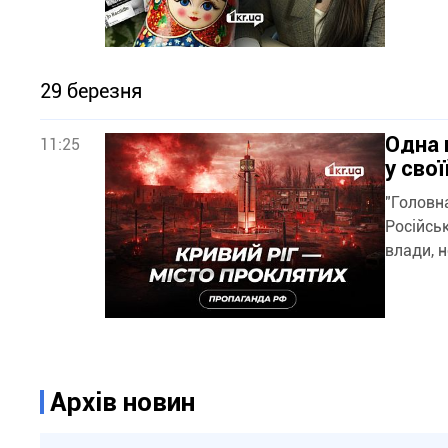
29 березня
Одна 
11:25
у сво
"Головна
Російсь
влади, 
Архів новин