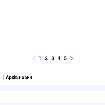
1
2
3
4
5
Архів новин