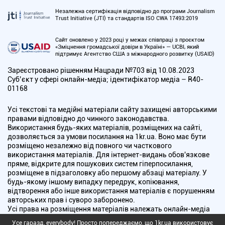
Незалежна сертифікація відповідно до програми Journalism
Trust Initiative (JTI) та стандартів ISO CWA 17493:2019
Сайт оновлено у 2023 році у межах співпраці з проєктом
«Зміцнення громадської довіри в Україні» — UCBI, який
підтримує Агентство США з міжнародного розвитку (USAID)
Зареєстровано рішенням Нацради №703 від 10.08.2023
Cуб’єкт у сфері онлайн-медіа; ідентифікатор медіа – R40-
01168
Усі текстові та медійні матеріали сайту захищені авторськими
правами відповідно до чинного законодавства.
Використання будь-яких матеріалів, розміщених на сайті,
дозволяється за умови посилання на 1kr.ua. Воно має бути
розміщено незалежно від повного чи часткового
використання матеріалів. Для інтернет-видань обов'язкове
пряме, відкрите для пошукових систем гіперпосилання,
розміщене в підзаголовку або першому абзаці матеріалу. У
будь-якому іншому випадку передрук, копіювання,
відтворення або інше використання матеріалів є порушенням
авторських прав і суворо заборонено.
Усі права на розміщення матеріалів належать онлайн-медіа
"Перший Криворізький". Медіа зареєстроване Національною
Усе гаразд, everybody! Просто попереджаємо, що 1kr.ua використовує