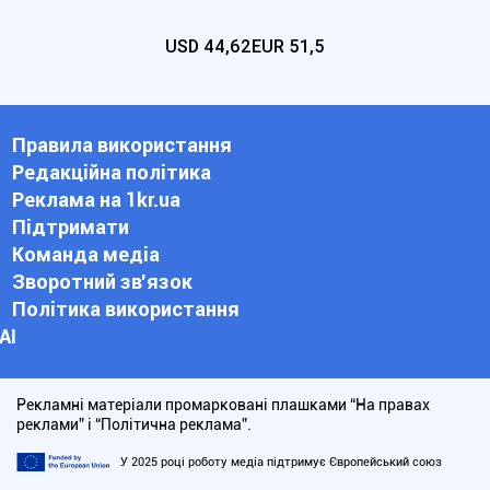
USD
44,62
EUR
51,5
Правила використання
Редакційна політика
Реклама на 1kr.ua
Підтримати
Команда медіа
Зворотний зв'язок
Політика використання
АІ
Рекламні матеріали промарковані плашками “На правах
реклами” і “Політична реклама”.
У 2025 році роботу медіа підтримує Європейський союз