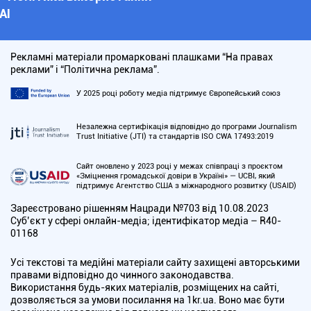
АІ
Рекламні матеріали промарковані плашками “На правах
реклами” і “Політична реклама”.
У 2025 році роботу медіа підтримує Європейський союз
Незалежна сертифікація відповідно до програми Journalism
Trust Initiative (JTI) та стандартів ISO CWA 17493:2019
Сайт оновлено у 2023 році у межах співпраці з проєктом
«Зміцнення громадської довіри в Україні» — UCBI, який
підтримує Агентство США з міжнародного розвитку (USAID)
Зареєстровано рішенням Нацради №703 від 10.08.2023
Cуб’єкт у сфері онлайн-медіа; ідентифікатор медіа – R40-
01168
Усі текстові та медійні матеріали сайту захищені авторськими
правами відповідно до чинного законодавства.
Використання будь-яких матеріалів, розміщених на сайті,
дозволяється за умови посилання на 1kr.ua. Воно має бути