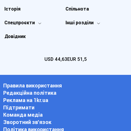
Історія
Спільнота
Спецпроєкти
Інші розділи
Довідник
USD
44,63
EUR
51,5
Правила використання
Редакційна політика
Реклама на 1kr.ua
Підтримати
Команда медіа
Зворотний зв'язок
Політика використання