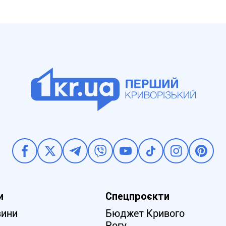
и
Спецпроєкти
вини
Бюджет Кривого
Рогу