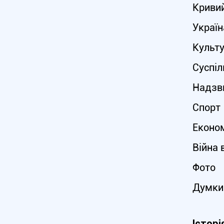
Кривий
Україн
Культ
Суспіл
Надзви
Спорт
Еконо
Війна 
Фото
Думки
Історі