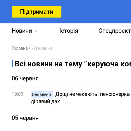
Підтримати
Новини
Історія
Спецпроєкт
Головна
Усі новини
Всі новини на тему "керуюча ко
06 червня
Дощі не чекають: пенсіонерка
18:03
Оновлено
дірявий дах
05 червня