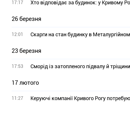
Хто відповідає за будинок: у Кривому Ро
17:17
26 березня
Скарги на стан будинку в Металургійному
12:01
23 березня
Сморід із затопленого підвалу й тріщин
17:53
17 лютого
Керуючі компанії Кривого Рогу потребу
11:27