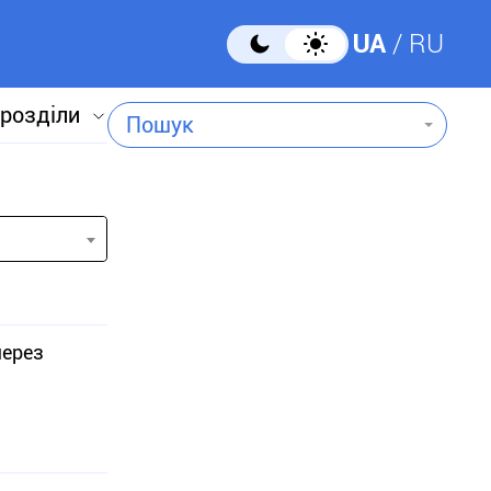
UA
RU
 розділи
Пошук
через