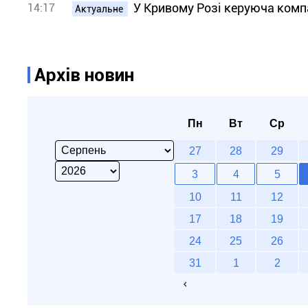
У Кривому Розі керуюча компа
14:17
Актуальне
Архів новин
Пн
Вт
Ср
27
28
29
3
4
5
10
11
12
17
18
19
24
25
26
31
1
2