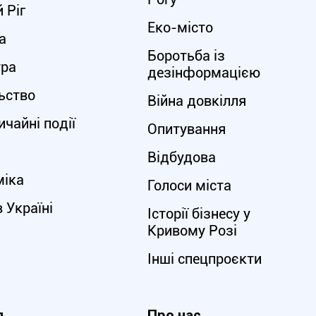
 Ріг
Еко-місто
а
Боротьба із
ура
дезінформацією
ьство
Війна довкілля
чайні події
Опитування
Відбудова
міка
Голоси міста
в Україні
Історії бізнесу у
Кривому Розі
Інші спецпроєкти
я
Про нас