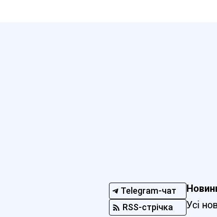
Новин
Telegram-чат
Усі но
RSS-стрічка