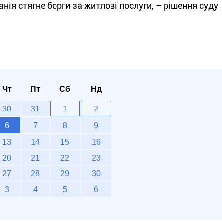
нія стягне борги за житлові послуги, – рішення суду
Чт
Пт
Сб
Нд
30
31
1
2
6
7
8
9
13
14
15
16
20
21
22
23
27
28
29
30
3
4
5
6