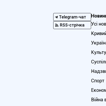
Новин
Telegram-чат
Усі но
RSS-стрічка
Кривий
Україн
Культ
Суспіл
Надзви
Спорт
Еконо
Війна 