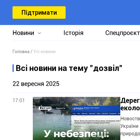
Підтримати
Новини
Історія
Спецпроєкт
Головна
Усі новини
Всі новини на тему "дозвіл"
22 вересня 2025
Дерег
17:01
еколо
Новоств
України
природо