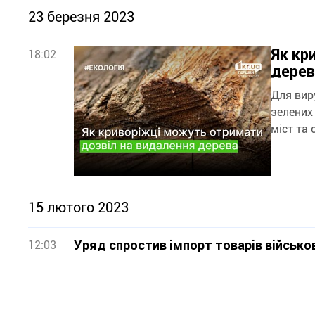
23 березня 2023
Як кр
18:02
дерев
Для вир
зелених
15 лютого 2023
Уряд спростив імпорт товарів військо
12:03