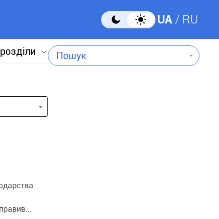
UA
RU
 розділи
Пошук
подарства
правив...