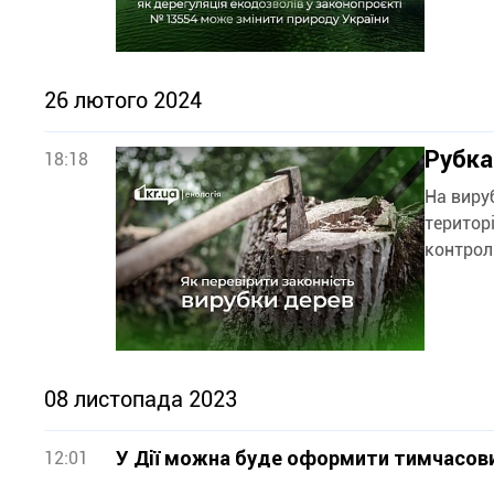
26 лютого 2024
Рубка
18:18
На виру
територі
контрол
08 листопада 2023
У Дії можна буде оформити тимчасови
12:01