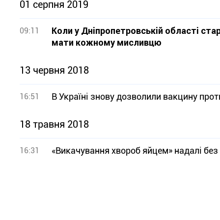
01 серпня 2019
Коли у Дніпропетровській області ста
09:11
мати кожному мисливцю
13 червня 2018
В Україні знову дозволили вакцину прот
16:51
18 травня 2018
«Викачування хвороб яйцем» надалі без
16:31