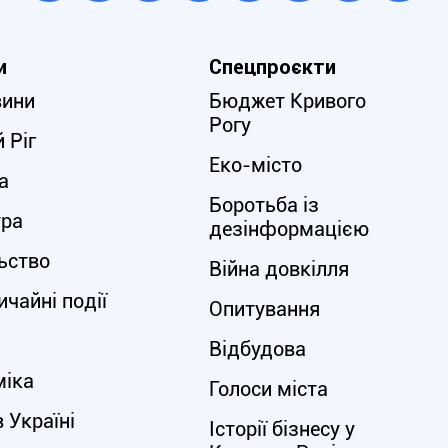
и
Спецпроєкти
вини
Бюджет Кривого
Рогу
 Ріг
Еко-місто
а
Боротьба із
ура
дезінформацією
ьство
Війна довкілля
чайні події
Опитування
Відбудова
міка
Голоси міста
в Україні
Історії бізнесу у