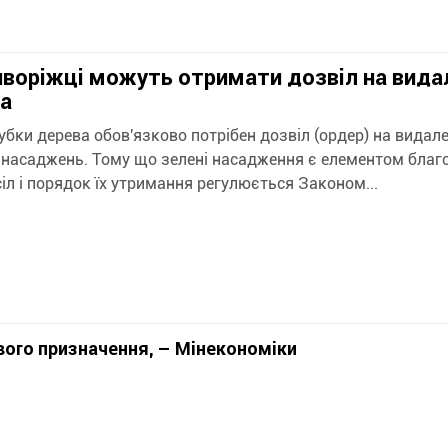
иворіжці можуть отримати дозвіл на вида
а
убки дерева обов'язково потрібен дозвіл (ордер) на видал
 насаджень. Тому що зелені насадження є елементом благ
міст та сіл і порядок їх утримання регулюється Законом...
вого призначення, – Мінекономіки