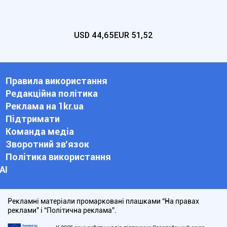
USD
44,65
EUR
51,52
Правила використання
Редакційна політика
Реклама на 1kr.ua
Підтримати
Команда медіа
Зворотний зв'язок
Політика використання
АІ
Рекламні матеріали промарковані плашками “На правах
реклами” і “Політична реклама”.