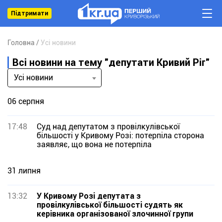
Підтримати
Головна
Усі новини
Всі новини на тему "депутати Кривий Ріг"
Усі новини
06 серпня
17:48
Суд над депутатом з провілкулівської
більшості у Кривому Розі: потерпіла сторона
заявляє, що вона не потерпіла
31 липня
13:32
У Кривому Розі депутата з
провілкулівської більшості судять як
керівника організованої злочинної групи