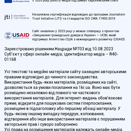
У 2025 році роботу медіа підтримує Європейський союз
Незалежна сертифікація відповідно до програми Journalism
Trust Initiative (JTI) та стандартів ISO CWA 17493:2019
Сайт оновлено у 2023 році у межах співпраці з проєктом
«Зміцнення громадської довіри в Україні» — UCBI, який
підтримує Агентство США з міжнародного розвитку (USAID)
Зареєстровано рішенням Нацради №703 від 10.08.2023
Cуб’єкт у сфері онлайн-медіа; ідентифікатор медіа – R40-
01168
Усі текстові та медійні матеріали сайту захищені авторськими
правами відповідно до чинного законодавства.
Використання будь-яких матеріалів, розміщених на сайті,
дозволяється за умови посилання на 1kr.ua. Воно має бути
розміщено незалежно від повного чи часткового
використання матеріалів. Для інтернет-видань обов'язкове
пряме, відкрите для пошукових систем гіперпосилання,
розміщене в підзаголовку або першому абзаці матеріалу. У
будь-якому іншому випадку передрук, копіювання,
відтворення або інше використання матеріалів є порушенням
авторських прав і суворо заборонено.
Усі права на розміщення матеріалів належать онлайн-медіа