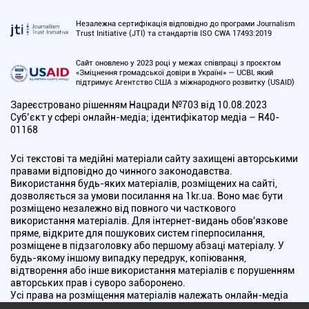
Незалежна сертифікація відповідно до програми Journalism
Trust Initiative (JTI) та стандартів ISO CWA 17493:2019
Сайт оновлено у 2023 році у межах співпраці з проєктом
«Зміцнення громадської довіри в Україні» — UCBI, який
підтримує Агентство США з міжнародного розвитку (USAID)
Зареєстровано рішенням Нацради №703 від 10.08.2023
Cуб’єкт у сфері онлайн-медіа; ідентифікатор медіа – R40-
01168
Усі текстові та медійні матеріали сайту захищені авторськими
правами відповідно до чинного законодавства.
Використання будь-яких матеріалів, розміщених на сайті,
дозволяється за умови посилання на 1kr.ua. Воно має бути
розміщено незалежно від повного чи часткового
використання матеріалів. Для інтернет-видань обов'язкове
пряме, відкрите для пошукових систем гіперпосилання,
розміщене в підзаголовку або першому абзаці матеріалу. У
будь-якому іншому випадку передрук, копіювання,
відтворення або інше використання матеріалів є порушенням
авторських прав і суворо заборонено.
Усі права на розміщення матеріалів належать онлайн-медіа
"Перший Криворізький". Медіа зареєстроване Національною