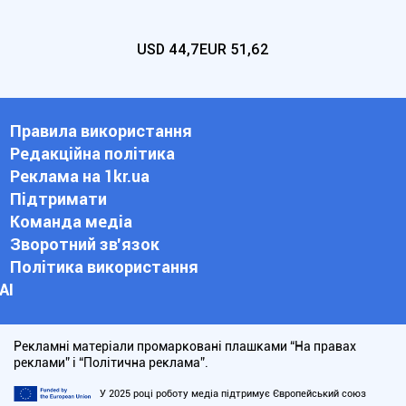
USD
44,7
EUR
51,62
Правила використання
Редакційна політика
Реклама на 1kr.ua
Підтримати
Команда медіа
Зворотний зв'язок
Політика використання
АІ
Рекламні матеріали промарковані плашками “На правах
реклами” і “Політична реклама”.
У 2025 році роботу медіа підтримує Європейський союз