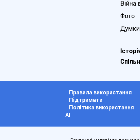
Війна 
Фото
Думки
Історі
Спіль
Правила використання
Підтримати
Політика використання
АІ