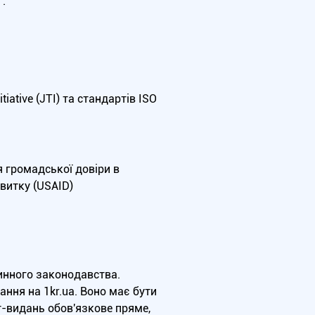
.
iative (JTI) та стандартів ISO
я громадської довіри в
витку (USAID)
чинного законодавства.
ння на 1kr.ua. Воно має бути
т-видань обов'язкове пряме,