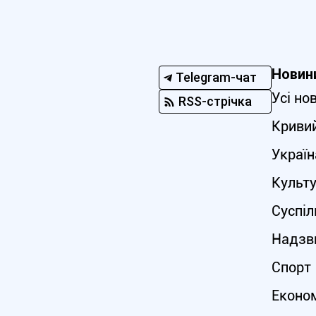
Новин
Telegram-чат
Усі но
RSS-стрічка
Кривий
Україн
Культ
Суспіл
Надзви
Спорт
Еконо