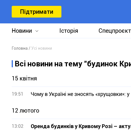
Підтримати
Новини
Історія
Спецпроєкт
Головна
Усі новини
Всі новини на тему "будинок Кри
15 квітня
Чому в Україні не зносять «хрущовки»: у
19:51
12 лютого
Оренда будинків у Кривому Розі – акту
13:02