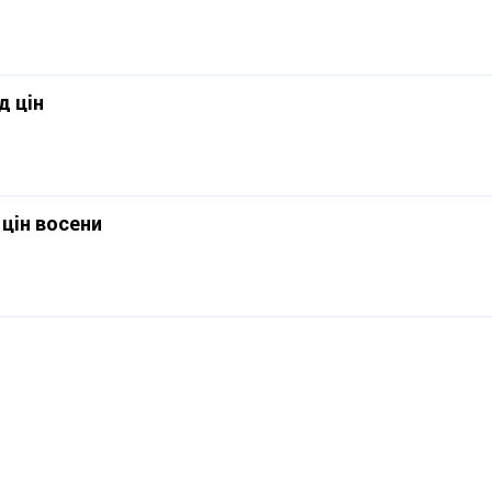
д цін
 цін восени