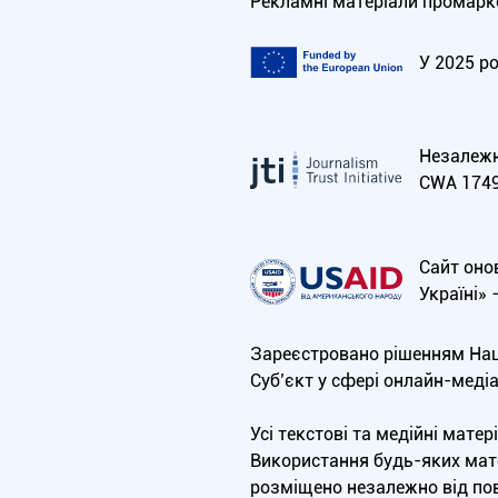
Рекламні матеріали промарко
У 2025 р
Незалежна
CWA 1749
Сайт оно
Україні»
Зареєстровано рішенням Нац
Cуб’єкт у сфері онлайн-меді
Усі текстові та медійні мат
Використання будь-яких мате
розміщено незалежно від пов