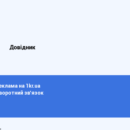
Довідник
еклама на 1kr.ua
воротний зв'язок