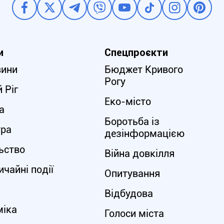
и
Спецпроєкти
вини
Бюджет Кривого
Рогу
 Ріг
Еко-місто
а
Боротьба із
ура
дезінформацією
ьство
Війна довкілля
чайні події
Опитування
Відбудова
міка
Голоси міста