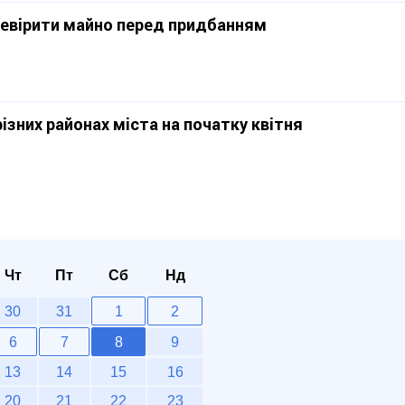
еревірити майно перед придбанням
різних районах міста на початку квітня
Чт
Пт
Сб
Нд
30
31
1
2
6
7
8
9
13
14
15
16
20
21
22
23