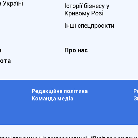
в Україні
Історії бізнесу у
Кривому Розі
Інші спецпроєкти
я
Про нас
нота
Редакційна політика
Р
Команда медіа
З