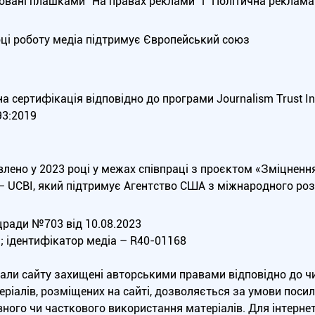
вані плашками “На правах реклами” і “Політична реклама”
оці роботу медіа підтримує Європейський союз
 сертифікація відповідно до програми Journalism Trust Init
3:2019
влено у 2023 році у межах співпраці з проєктом «Зміцненн
 — UCBI, який підтримує Агентство США з міжнародного роз
ради №703 від 10.08.2023
а; ідентифікатор медіа – R40-01168
еріали сайту захищені авторськими правами відповідно до 
ріалів, розміщених на сайті, дозволяється за умови посила
ного чи часткового використання матеріалів. Для інтерне