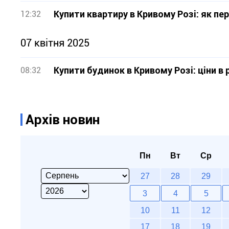
Купити квартиру в Кривому Розі: як п
12:32
07 квітня 2025
Купити будинок в Кривому Розі: ціни в 
08:32
Архів новин
Пн
Вт
Ср
27
28
29
3
4
5
10
11
12
17
18
19