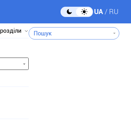
UA
RU
 розділи
Пошук