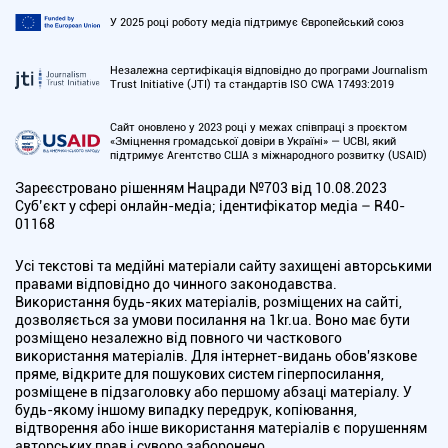
У 2025 році роботу медіа підтримує Європейський союз
Незалежна сертифікація відповідно до програми Journalism
Trust Initiative (JTI) та стандартів ISO CWA 17493:2019
Сайт оновлено у 2023 році у межах співпраці з проєктом
«Зміцнення громадської довіри в Україні» — UCBI, який
підтримує Агентство США з міжнародного розвитку (USAID)
Зареєстровано рішенням Нацради №703 від 10.08.2023
Cуб’єкт у сфері онлайн-медіа; ідентифікатор медіа – R40-
01168
Усі текстові та медійні матеріали сайту захищені авторськими
правами відповідно до чинного законодавства.
Використання будь-яких матеріалів, розміщених на сайті,
дозволяється за умови посилання на 1kr.ua. Воно має бути
розміщено незалежно від повного чи часткового
використання матеріалів. Для інтернет-видань обов'язкове
пряме, відкрите для пошукових систем гіперпосилання,
розміщене в підзаголовку або першому абзаці матеріалу. У
будь-якому іншому випадку передрук, копіювання,
відтворення або інше використання матеріалів є порушенням
авторських прав і суворо заборонено.