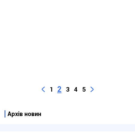
2
1
3
4
5
Архів новин