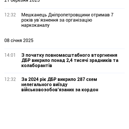
21 березня 2025
12:32
Мешканець Дніпропетровщини отримав 7
років ув`язнення за організацію
наркоканалу
08 січня 2025
14:01
З початку повномасштабного вторгнення
ДБР викрило понад 2,4 тисячі зрадників та
колаборантів
12:32
За 2024 рік ДБР викрило 287 схем
нелегального виїзду
військовозобов’язаних за кордон