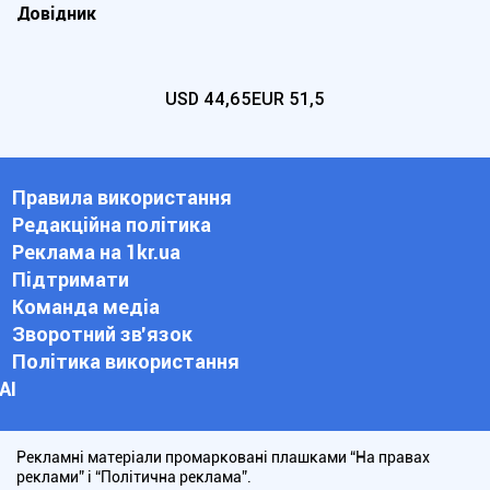
Довідник
USD
44,65
EUR
51,5
Правила використання
Редакційна політика
Реклама на 1kr.ua
Підтримати
Команда медіа
Зворотний зв'язок
Політика використання
АІ
Рекламні матеріали промарковані плашками “На правах
реклами” і “Політична реклама”.