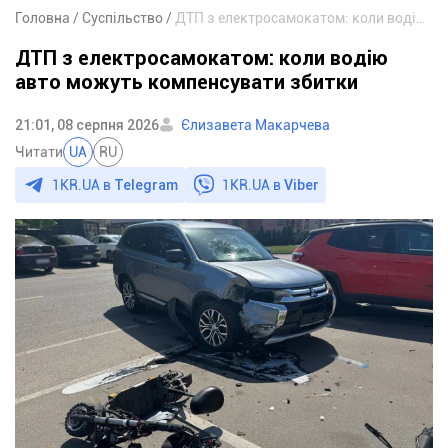
Головна
Суспільство
ДТП з електросамокатом: коли водію авто можуть компенсувати збитки
ДТП з електросамокатом: коли водію
авто можуть компенсувати збитки
21:01, 08 серпня 2026
Єлизавета Макарчева
Читати
UA
RU
1KR.UA в
Telegram
1KR.UA в
Viber