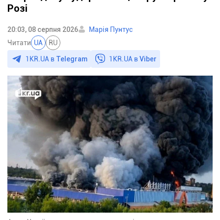
Розі
20:03, 08 серпня 2026
Марія Пунтус
Читати
UA
RU
1KR.UA в
Telegram
1KR.UA в
Viber