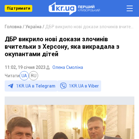
Підтримати
Головна
Україна
ДБР викрило нові докази злочинів вчительки з Херсону, яка викрадала з окупантами дітей
ДБР викрило нові докази злочинів
вчительки з Херсону, яка викрадала з
окупантами дітей
11:02, 19 січня 2023
Олена Смоліна
Читати
UA
RU
1KR.UA в
Telegram
1KR.UA в
Viber