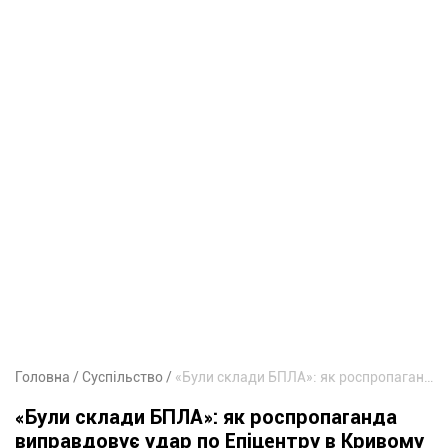
Головна
Суспільство
«Були склади БПЛА»: як роспропаганда виправдовує удар по Епіцентру в Кривому Розі
«Були склади БПЛА»: як роспропаганда
виправдовує удар по Епіцентру в Кривому