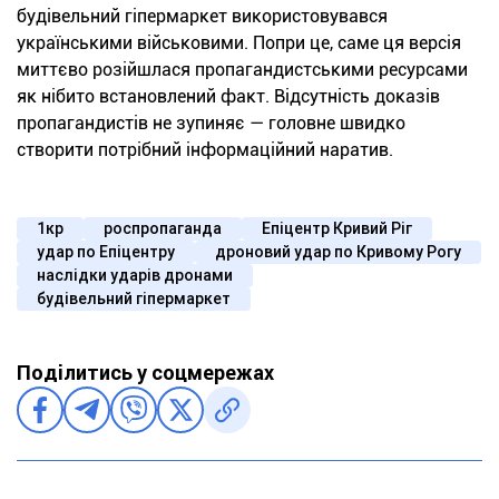
будівельний гіпермаркет використовувався
українськими військовими. Попри це, саме ця версія
миттєво розійшлася пропагандистськими ресурсами
як нібито встановлений факт. Відсутність доказів
пропагандистів не зупиняє — головне швидко
створити потрібний інформаційний наратив.
1кр
роспропаганда
Епіцентр Кривий Ріг
удар по Епіцентру
дроновий удар по Кривому Рогу
наслідки ударів дронами
будівельний гіпермаркет
Поділитись у соцмережах