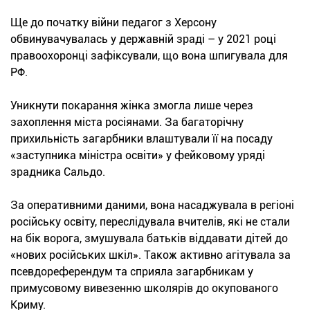
Ще до початку війни педагог з Херсону
обвинувачувалась у державній зраді – у 2021 році
правоохоронці зафіксували, що вона шпигувала для
РФ.
Уникнути покарання жінка змогла лише через
захоплення міста росіянами. За багаторічну
прихильність загарбники влаштували її на посаду
«заступника міністра освіти» у фейковому уряді
зрадника Сальдо.
За оперативними даними, вона насаджувала в регіоні
російську освіту, переслідувала вчителів, які не стали
на бік ворога, змушувала батьків віддавати дітей до
«нових російських шкіл». Також активно агітувала за
псевдореферендум та сприяла загарбникам у
примусовому вивезенню школярів до окупованого
Криму.