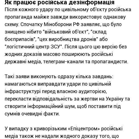
Як працює російська дезінформація
Після кожного удару по цивільному об'єкту російська
пропаганда майже завжди використовує однакову
схему. Спочатку Міноборони РФ заявляє, що було
знищено нібито "військовий об'єкт", "склад
боєприпасів", "цех виробництва дронів" або
"логістичний центр ЗСУ". Після цього цю версію без
жодних доказів масово поширюють російські
державні медіа, телеграм-канали та пропагандисти.
Такі заяви виконують одразу кілька завдань:
намагаються виправдати удари по цивільній
інфраструктурі перед власною аудиторією,
перекласти відповідальність за жертви на Україну та
створити інформаційний шум, щоб поставити під
сумнів очевидні факти.
У випадку з криворізьким «Епіцентром» російські
медіа також не надали жодного доказу того, що