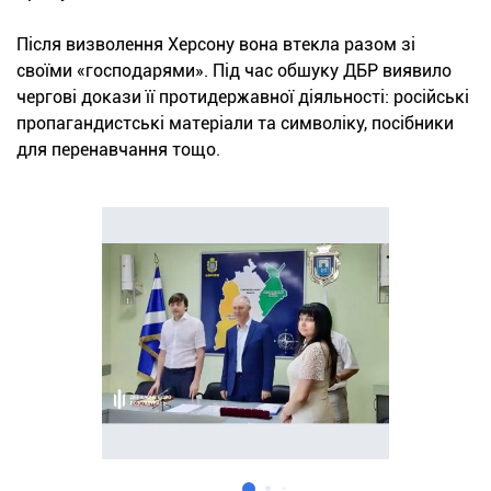
Після визволення Херсону вона втекла разом зі
своїми «господарями». Під час обшуку ДБР виявило
чергові докази її протидержавної діяльності: російські
пропагандистські матеріали та символіку, посібники
для перенавчання тощо.