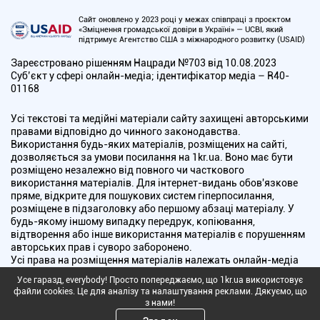
Сайт оновлено у 2023 році у межах співпраці з проєктом
«Зміцнення громадської довіри в Україні» — UCBI, який
підтримує Агентство США з міжнародного розвитку (USAID)
Зареєстровано рішенням Нацради №703 від 10.08.2023
Cуб’єкт у сфері онлайн-медіа; ідентифікатор медіа – R40-
01168
Усі текстові та медійні матеріали сайту захищені авторськими
правами відповідно до чинного законодавства.
Використання будь-яких матеріалів, розміщених на сайті,
дозволяється за умови посилання на 1kr.ua. Воно має бути
розміщено незалежно від повного чи часткового
використання матеріалів. Для інтернет-видань обов'язкове
пряме, відкрите для пошукових систем гіперпосилання,
розміщене в підзаголовку або першому абзаці матеріалу. У
будь-якому іншому випадку передрук, копіювання,
відтворення або інше використання матеріалів є порушенням
авторських прав і суворо заборонено.
Усі права на розміщення матеріалів належать онлайн-медіа
"Перший Криворізький". Медіа зареєстроване Національною
Усе гаразд, everybody! Просто попереджаємо, що 1kr.ua використовує
радою України з питань телебачення і радіомовлення.
файли cookies. Це для аналізу та налаштування реклами. Дякуємо, що
з нами!
Copyright © 2010 - 2026 Всі права захищені