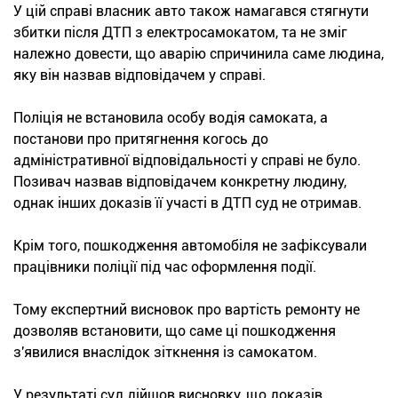
У цій справі власник авто також намагався стягнути
збитки після ДТП з електросамокатом, та не зміг
належно довести, що аварію спричинила саме людина,
яку він назвав відповідачем у справі.
Поліція не встановила особу водія самоката, а
постанови про притягнення когось до
адміністративної відповідальності у справі не було.
Позивач назвав відповідачем конкретну людину,
однак інших доказів її участі в ДТП суд не отримав.
Крім того, пошкодження автомобіля не зафіксували
працівники поліції під час оформлення події.
Тому експертний висновок про вартість ремонту не
дозволяв встановити, що саме ці пошкодження
з'явилися внаслідок зіткнення із самокатом.
У результаті суд дійшов висновку, що доказів