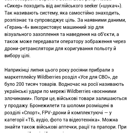
«Сикер» походить від англійського seeker («шукач»).
Так називають систему, яка самостійно знаходить,
розпізнає та супроводжує ціль. За наявними даними,
«Герань-4» використовує машинний зір для
візуального захоплення та наведення на об'єкти, а
також може передавати оператору зображення через
дрони-ретранслятори для коригування польоту й
вибору цілі.
Наприкінці липня цього року росіяни прибрали з
маркетплейсу Wildberries розділ «Усе для СВО», де
було 200 тисяч товарів. Водночас на росії називають
українські удари по мережі Wildberries «воєнними
злочинами». Попри це, військові товари залишаються
у продажу. Бронежилети та шоломи розміщені в
розділі «Спорт», FPV-дрони й комплектуючі — у
категорії «ТБ, аудіо, фото та відеотехніка». Можна
знайти також військові аптечки, рації та прапори. При