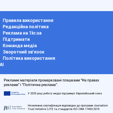
Правила використання
Редакційна політика
Реклама на 1kr.ua
Підтримати
Команда медіа
Зворотний зв'язок
Політика використання
АІ
Рекламні матеріали промарковані плашками “На правах
реклами” і “Політична реклама”.
У 2025 році роботу медіа підтримує Європейський союз
Незалежна сертифікація відповідно до програми Journalism
Trust Initiative (JTI) та стандартів ISO CWA 17493:2019