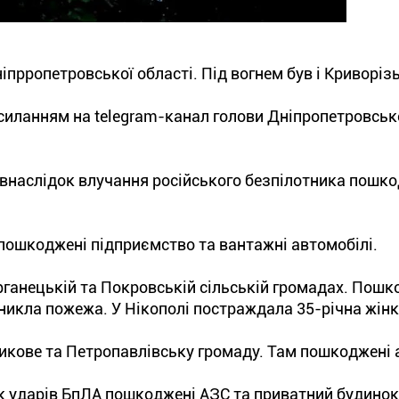
ніпрропетровської області. Під вогнем був і Криворіз
силанням на telegram-канал голови Дніпропетровсько
 внаслідок влучання російського безпілотника пошк
 пошкоджені підприємство та вантажні автомобілі.
рганецькій та Покровській сільській громадах. Пошк
никла пожежа. У Нікополі постраждала 35-річна жінк
икове та Петропавлівську громаду. Там пошкоджені 
к ударів БпЛА пошкоджені АЗС та приватний будинок