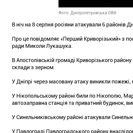
Фото: Дніпропетровська ОВА
В ніч на 8 серпня росіяни атакували 6 районів Д
Про це повідомляє «Перший Криворізький» з по
ради Миколи Лукашука.
В Апостолівській громаді Криворізького району
склади з зерном.
У Дніпрі через масовану атаку виникли пожежі,
У Нікопольському районі били по Нікополю, Ма
автозаправна станція та приватний будинок, ви
У Синельниківському районі атакували Синельн
У Павлограді Павлоградського району внаслідо