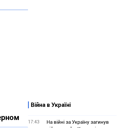
Війна в Україні
зерном
17:43
На війні за Україну загинув