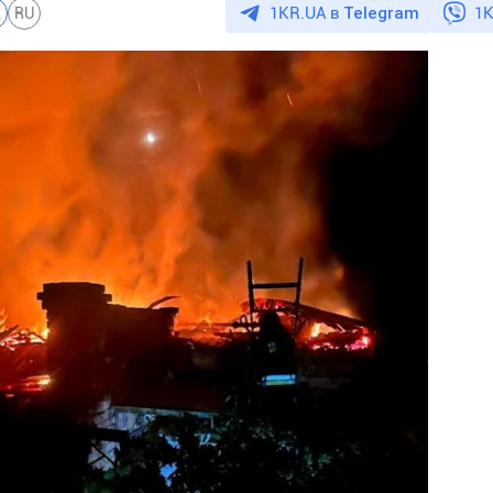
1KR.UA в
Telegram
1K
A
RU