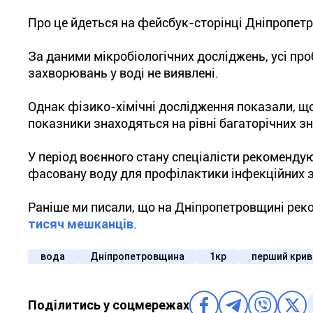
Про це йдеться на фейсбук-сторінці Дніпропет
За даними мікробіологічних досліджень, усі п
захворювань у воді не виявлені.
Однак фізико-хімічні дослідження показали, що
показники знаходяться на рівні багаторічних зн
У період воєнного стану спеціалісти рекоменд
фасовану воду для профілактики інфекційних 
Раніше ми писали, що на Дніпропетровщині рек
тисяч мешканців
.
вода
Дніпропетровщина
1кр
перший крив
Поділитись у соцмережах