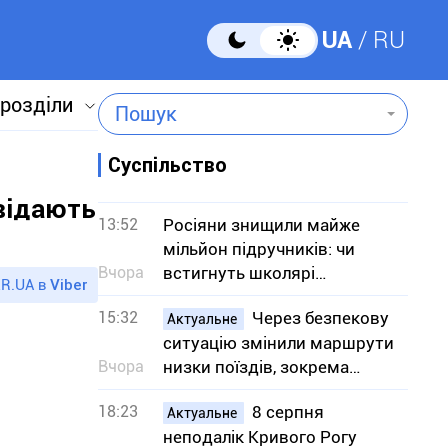
UA
RU
 розділи
Пошук
Суспільство
овідають
13:52
Росіяни знищили майже
мільйон підручників: чи
Вчора
встигнуть школярі
R.UA в
Viber
отримати книги до
15:32
Через безпекову
навчального року
Актуальне
ситуацію змінили маршрути
Вчора
низки поїздів, зокрема
сполученням з Кривим
18:23
8 серпня
Рогом
Актуальне
неподалік Кривого Рогу