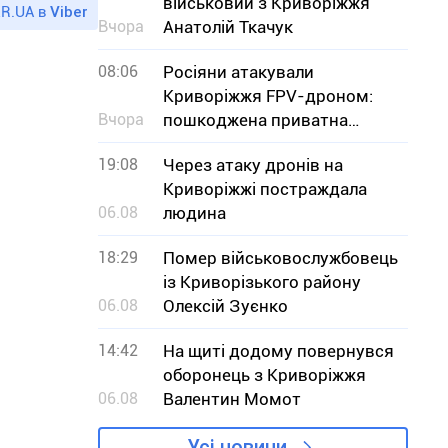
військовий з Криворіжжя
R.UA в
Viber
Вчора
Анатолій Ткачук
08:06
Росіяни атакували
Криворіжжя FPV-дроном:
Вчора
пошкоджена приватна
оселя
19:08
Через атаку дронів на
Криворіжжі постраждала
06.08
людина
18:29
Помер військовослужбовець
із Криворізького району
06.08
Олексій Зуєнко
14:42
На щиті додому повернувся
оборонець з Криворіжжя
06.08
Валентин Момот
Усі новини