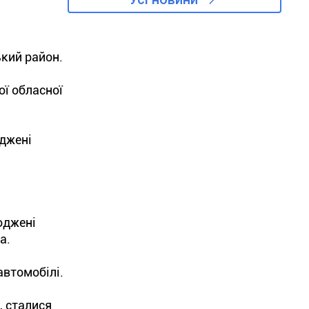
ький район.
ї обласної
оджені
оджені
а.
автомобілі.
, сталися