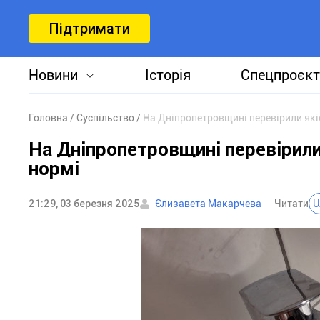
Підтримати
Новини
Історія
Спецпроєкт
Головна
Суспільство
На Дніпропетровщині перевірили якіс
На Дніпропетровщині перевірили
нормі
21:29, 03 березня 2025
Єлизавета Макарчева
Читати
U