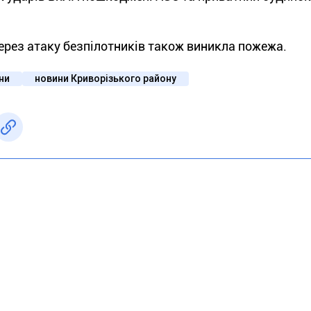
ерез атаку безпілотників також виникла пожежа.
їни
новини Криворізького району