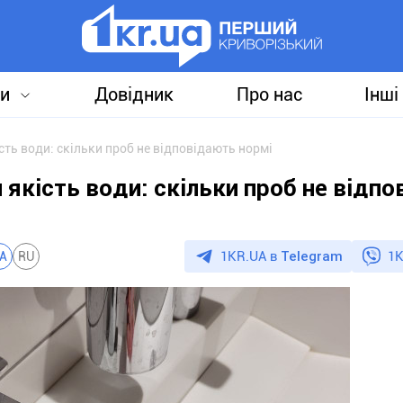
и
Довідник
Про нас
Інші
ть води: скільки проб не відповідають нормі
 якість води: скільки проб не відп
1KR.UA в
Telegram
1K
A
RU