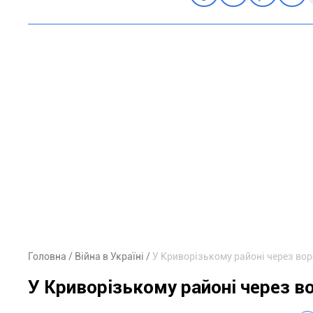
Головна
Війна в Україні
У Криворізькому районі через во
У Криворізькому районі через в