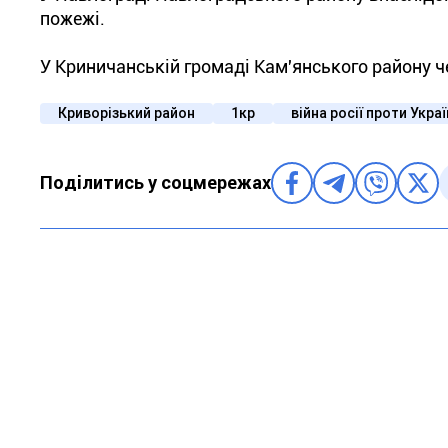
пожежі.
У Криничанській громаді Кам'янського району ч
Криворізький район
1кр
війна росії проти Укра
Поділитись у соцмережах