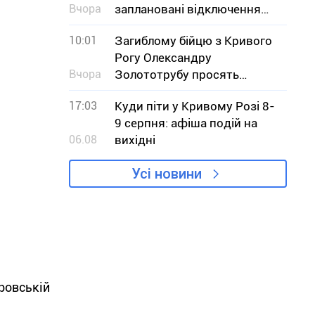
Вчора
заплановані відключення
світла – адреси
10:01
Загиблому бійцю з Кривого
Рогу Олександру
Вчора
Золототрубу просять
присвоїти звання Героя
17:03
Куди піти у Кривому Розі 8-
України
9 серпня: афіша подій на
06.08
вихідні
Усі новини
ровській