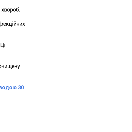
 хвороб.
нфекційних
 Ці
 очищену
 водою 30