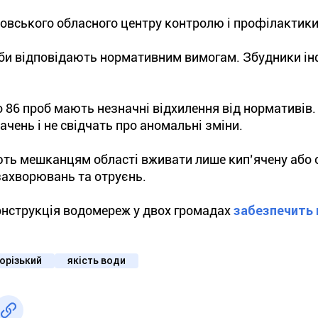
ровського обласного центру контролю і профілактики
роби відповідають нормативним вимогам. Збудники і
 86 проб мають незначні відхилення від нормативів.
ачень і не свідчать про аномальні зміни.
ують мешканцям області вживати лише кип’ячену або
захворювань та отруєнь.
онструкція водомереж у двох громадах
забезпечить
орізький
якість води