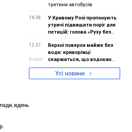
третини автобусів
14:38
У Кривому Розі пропонують
утричі підвищити поріг для
петицій: голова «Руху без
меж» звернувся до влади з
12:37
Верхні поверхи майже без
критикою проєкту
води: криворіжці
Вчора
скаржаться, що водоканал
не визнає проблему
Усі новини
опади, вдень
р.