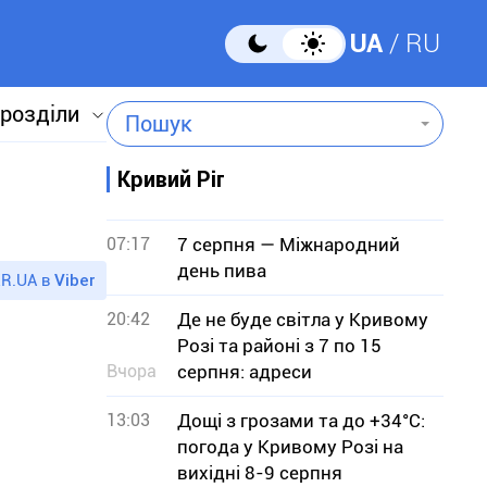
UA
RU
 розділи
Пошук
Кривий Ріг
07:17
7 серпня — Міжнародний
день пива
R.UA в
Viber
20:42
Де не буде світла у Кривому
Розі та районі з 7 по 15
Вчора
серпня: адреси
13:03
Дощі з грозами та до +34°С:
погода у Кривому Розі на
вихідні 8-9 серпня