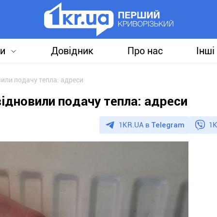
и
Довідник
Про нас
Інші
вили подачу тепла: адреси
відновили подачу тепла: адреси
1KR.UA в
Telegram
1K