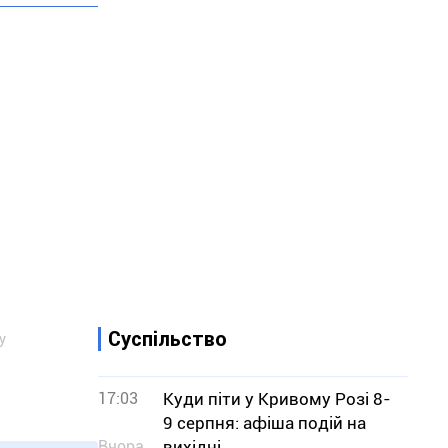
Суспільство
у
17:03
Куди піти у Кривому Розі 8-
9 серпня: афіша подій на
Вчора
вихідні