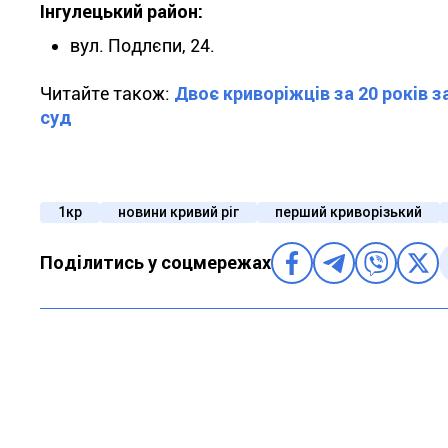
Інгулецький район:
вул. Подлєпи, 24.
Читайте також:
Двоє криворіжців за 20 років 
суд
1кр
новини кривий ріг
перший криворізький
Поділитись у соцмережах