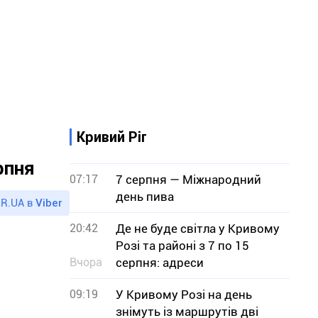
Кривий Ріг
рпня
07:17
7 серпня — Міжнародний
день пива
R.UA в
Viber
20:42
Де не буде світла у Кривому
Розі та районі з 7 по 15
Вчора
серпня: адреси
09:19
У Кривому Розі на день
знімуть із маршрутів дві