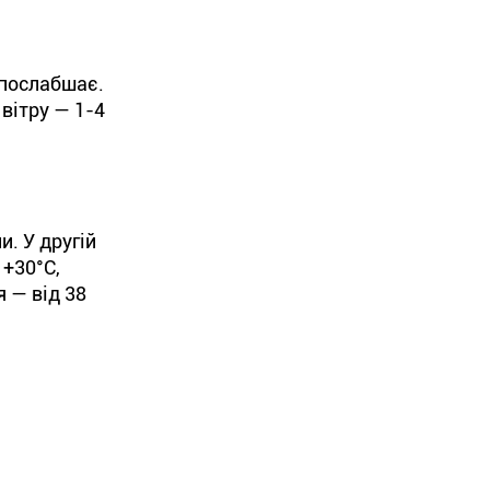
 послабшає.
вітру — 1-4
. У другій
 +30°С,
я — від 38