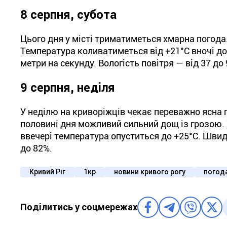
8 серпня, субота
Цього дня у місті триматиметься хмарна погода
Температура коливатиметься від +21°С вночі до 
метри на секунду. Вологість повітря — від 37 до
9 серпня, неділя
У неділю на криворіжців чекає переважно ясна 
половині дня можливий сильний дощ із грозою. У
ввечері температура опуститься до +25°С. Швидкі
до 82%.
Кривий Ріг
1кр
новини кривого рогу
погода
Поділитись у соцмережах