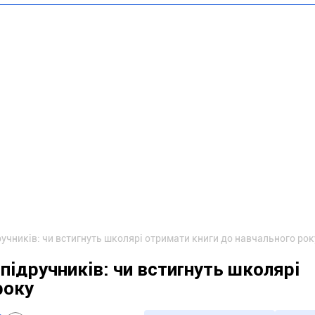
учників: чи встигнуть школярі отримати книги до навчального рок
підручників: чи встигнуть школярі
року