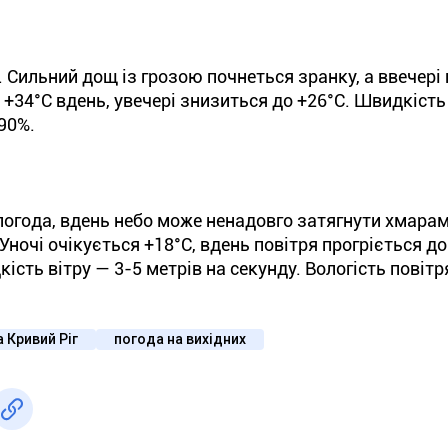
. Сильний дощ із грозою почнеться зранку, а ввечері
+34°С вдень, увечері знизиться до +26°С. Швидкість 
 90%.
погода, вдень небо може ненадовго затягнути хмарами
ночі очікується +18°С, вдень повітря прогріється до
сть вітру — 3-5 метрів на секунду. Вологість повітр
 Кривий Ріг
погода на вихідних