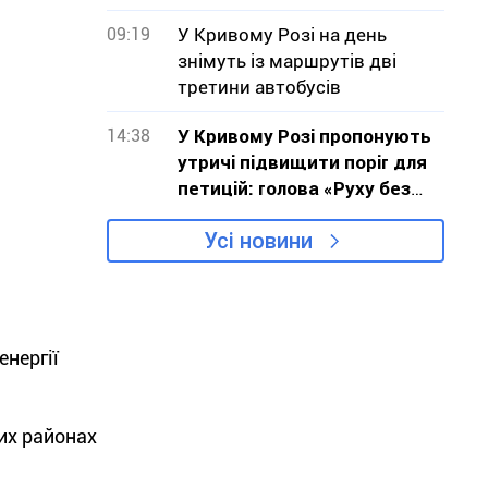
09:19
У Кривому Розі на день
знімуть із маршрутів дві
третини автобусів
14:38
У Кривому Розі пропонують
утричі підвищити поріг для
петицій: голова «Руху без
меж» звернувся до влади з
Усі новини
критикою проєкту
енергії
них районах