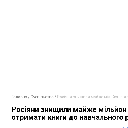
Головна
Суспільство
Росіяни знищили майже мільйон підр
Росіяни знищили майже мільйон 
отримати книги до навчального 