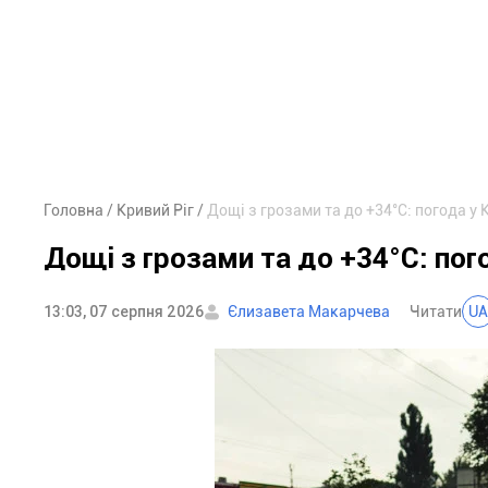
Головна
Кривий Ріг
Дощі з грозами та до +34°С: погода у 
Дощі з грозами та до +34°С: пого
13:03, 07 серпня 2026
Єлизавета Макарчева
Читати
UA