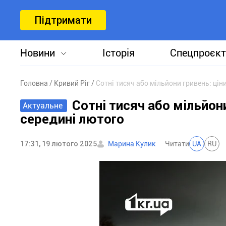
Підтримати
Новини
Історія
Спецпроєкт
Головна
Кривий Ріг
Сотні тисяч або мільйони гривень: цін
Сотні тисяч або мільйони
Актуальне
середині лютого
17:31, 19 лютого 2025
Марина Кулик
Читати
UA
RU