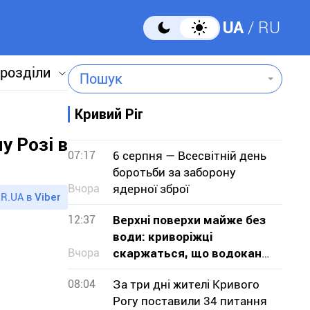
UA
RU
 розділи
Пошук
Кривий Ріг
у Розі в
07:17
6 серпня — Всесвітній день
боротьби за заборону
Вчора
ядерної зброї
R.UA в
Viber
12:37
Верхні поверхи майже без
води: криворіжці
Вчора
скаржаться, що водоканал
не визнає проблему
08:04
За три дні жителі Кривого
Рогу поставили 34 питання