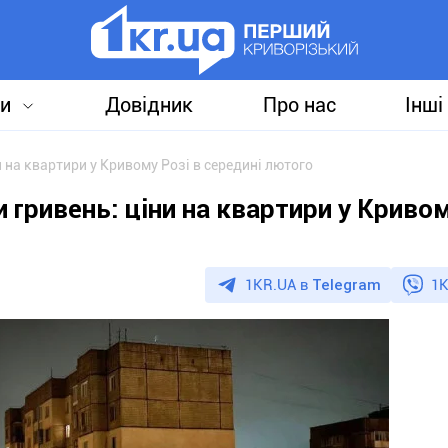
и
Довідник
Про нас
Інші
и на квартири у Кривому Розі в середині лютого
 гривень: ціни на квартири у Кривом
1KR.UA в
Telegram
1K