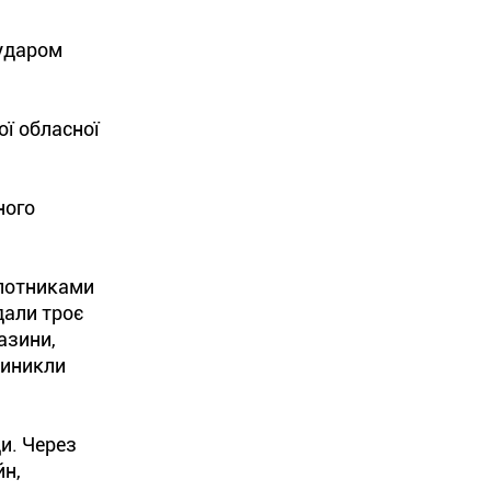
 ударом
ї обласної
ного
ілотниками
дали троє
азини,
виникли
и. Через
йн,