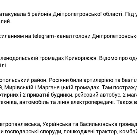
атакувала 5 районів Дніпропетровської області. Під
алий.
силанням на telegram-канал голови Дніпропетровсько
еленодольській громадах Криворіжжя. Відомо про од
лі.
опольський район. Росіяни били артилерією та безп
й, Мирівській і Марганецькій громадах. Там постраж
ирних і 2 приватні будинки, рейсовий автобус, 2 маг
ехніка, автомобіль та лінія електропередачі. Також 
етропавлівська, Українська та Васильківська громад
ли господарські споруди, пошкоджені трактор, комба