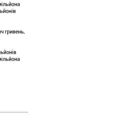
мільйона
льйонів
яч гривень,
льйонів
 мільйона