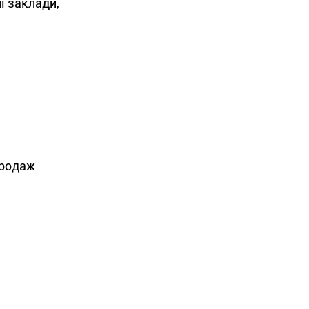
і заклади,
родаж