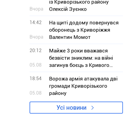
із Криворізького району
Вчора
Олексій Зуєнко
14:42
На щиті додому повернувся
оборонець з Криворіжжя
Вчора
Валентин Момот
20:12
Майже 3 роки вважався
безвісти зниклим: на війні
05.08
загинув боєць з Кривого
Рогу В`ячеслав Чучмай
18:54
Ворожа армія атакувала дві
громади Криворізького
05.08
району
Усі новини