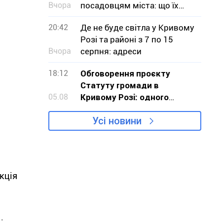
Вчора
посадовцям міста: що їх
турбувало
20:42
Де не буде світла у Кривому
Розі та районі з 7 по 15
Вчора
серпня: адреси
18:12
Обговорення проєкту
Статуту громади в
05.08
Кривому Розі: одного
обурення замало, треба
Усі новини
діяти
кція