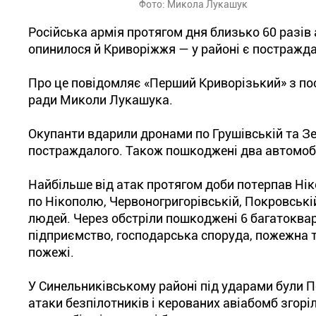
Фото: Микола Лукашук
Російська армія протягом дня близько 60 разів 
опинилося й Криворіжжя — у районі є постражд
Про це повідомляє «Перший Криворізький» з по
ради Миколи Лукашука.
Окупанти вдарили дронами по Грушівській та З
постраждалого. Також пошкоджені два автомобі
Найбільше від атак протягом доби потерпав Нік
по Нікополю, Червоногригорівській, Покровські
людей. Через обстріли пошкоджені 6 багатокварт
підприємство, господарська споруда, пожежна т
пожежі.
У Синельниківському районі під ударами були П
атаки безпілотників і керованих авіабомб згорі