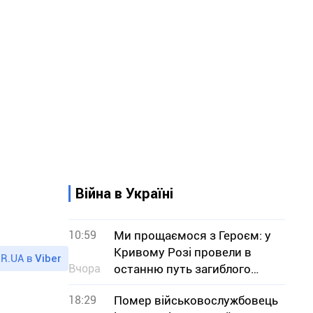
Війна в Україні
10:59
Ми прощаємося з Героєм: у
Кривому Розі провели в
R.UA в
Viber
Вчора
останню путь загиблого
військового Юрія Тісьменка
18:29
Помер військовослужбовець