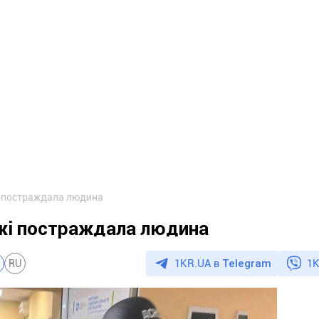
і постраждала людина
жжі постраждала людина
1KR.UA в
Telegram
1K
RU