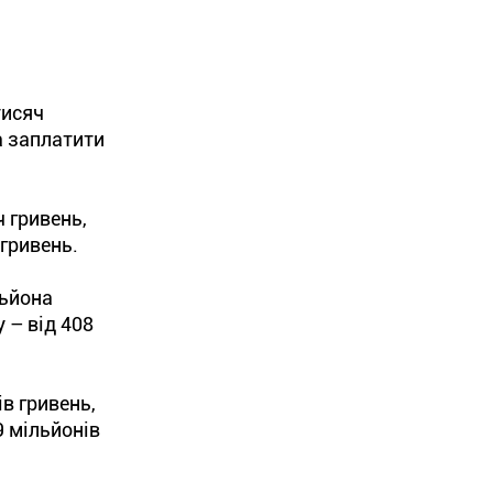
тисяч
а заплатити
ч гривень,
 гривень.
льйона
 – від 408
в гривень,
9 мільйонів