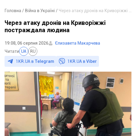
Головна
Війна в Україні
Через атаку дронів на Криворіжжі постраждала людина
Через атаку дронів на Криворіжжі
постраждала людина
19:08, 06 серпня 2026
Єлизавета Макарчева
Читати
UA
RU
1KR.UA в
Telegram
1KR.UA в
Viber