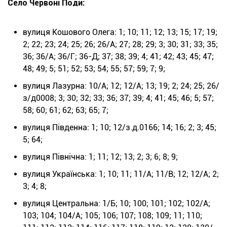
Село Червоні Поди:
вулиця Кошового Олега: 1; 10; 11; 12; 13; 15; 17; 19;
2; 22; 23; 24; 25; 26; 26/А; 27; 28; 29; 3; 30; 31; 33; 35;
36; 36/А; 36/Г; 36-Д; 37; 38; 39; 4; 41; 42; 43; 45; 47;
48; 49; 5; 51; 52; 53; 54; 55; 57; 59; 7; 9;
вулиця Лазурна: 10/А; 12; 12/А; 13; 19; 2; 24; 25; 26/
з/д0008; 3; 30; 32; 33; 36; 37; 39; 4; 41; 45; 46; 5; 57;
58; 60; 61; 62; 63; 65; 7;
вулиця Південна: 1; 10; 12/з.д.0166; 14; 16; 2; 3; 45;
5; 64;
вулиця Північна: 1; 11; 12; 13; 2; 3; 6; 8; 9;
вулиця Українська: 1; 10; 11; 11/А; 11/В; 12; 12/А; 2;
3; 4; 8;
вулиця Центральна: 1/Б; 10; 100; 101; 102; 102/А;
103; 104; 104/А; 105; 106; 107; 108; 109; 11; 110;