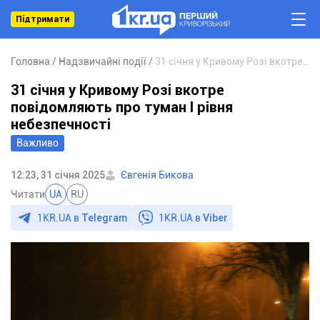
Підтримати
Головна
Надзвичайні події
31 січня у Кривому Розі вкотре повідомляють про туман І рівня небезпечності
31 січня у Кривому Розі вкотре
повідомляють про туман І рівня
небезпечності
Важливо
12:23, 31 січня 2025
Євгенія Бикова
Читати
UA
RU
1KR.UA в
Telegram
1KR.UA в
Viber