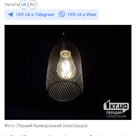
Читати
UA
RU
1KR.UA в
Telegram
1KR.UA в
Viber
Фото: Перший Криворізький (ілюстрація)