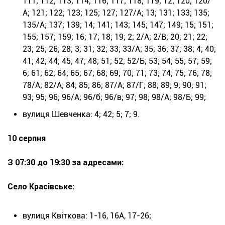
111; 112; 113; 114; 116; 117; 118; 119; 12; 120; 120/
А; 121; 122; 123; 125; 127; 127/А; 13; 131; 133; 135;
135/А; 137; 139; 14; 141; 143; 145; 147; 149; 15; 151;
155; 157; 159; 16; 17; 18; 19; 2; 2/А; 2/В; 20; 21; 22;
23; 25; 26; 28; 3; 31; 32; 33; 33/А; 35; 36; 37; 38; 4; 40;
41; 42; 44; 45; 47; 48; 51; 52; 52/Б; 53; 54; 55; 57; 59;
6; 61; 62; 64; 65; 67; 68; 69; 70; 71; 73; 74; 75; 76; 78;
78/А; 82/А; 84; 85; 86; 87/А; 87/Г; 88; 89; 9; 90; 91;
93; 95; 96; 96/А; 96/б; 96/в; 97; 98; 98/А; 98/Б; 99;
вулиця Шевченка: 4; 42; 5; 7; 9.
10 серпня
З 07:30 до 19:30 за адресами:
Село Красівське:
вулиця Квіткова: 1-16, 16А, 17-26;