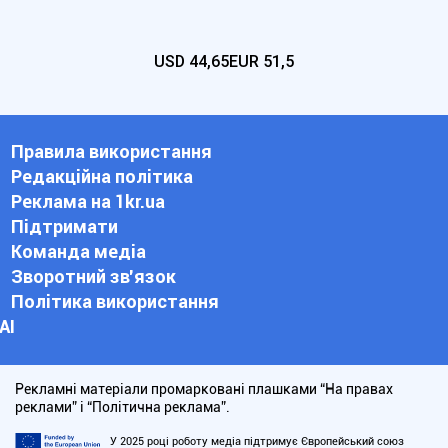
USD
44,65
EUR
51,5
Правила використання
Редакційна політика
Реклама на 1kr.ua
Підтримати
Команда медіа
Зворотний зв'язок
Політика використання
АІ
Рекламні матеріали промарковані плашками “На правах
реклами” і “Політична реклама”.
У 2025 році роботу медіа підтримує Європейський союз