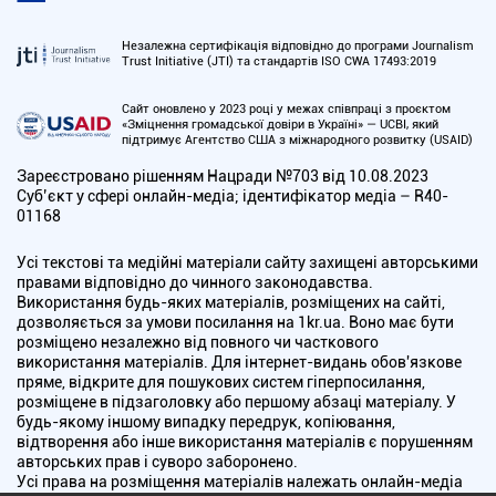
Незалежна сертифікація відповідно до програми Journalism
Trust Initiative (JTI) та стандартів ISO CWA 17493:2019
Сайт оновлено у 2023 році у межах співпраці з проєктом
«Зміцнення громадської довіри в Україні» — UCBI, який
підтримує Агентство США з міжнародного розвитку (USAID)
Зареєстровано рішенням Нацради №703 від 10.08.2023
Cуб’єкт у сфері онлайн-медіа; ідентифікатор медіа – R40-
01168
Усі текстові та медійні матеріали сайту захищені авторськими
правами відповідно до чинного законодавства.
Використання будь-яких матеріалів, розміщених на сайті,
дозволяється за умови посилання на 1kr.ua. Воно має бути
розміщено незалежно від повного чи часткового
використання матеріалів. Для інтернет-видань обов'язкове
пряме, відкрите для пошукових систем гіперпосилання,
розміщене в підзаголовку або першому абзаці матеріалу. У
будь-якому іншому випадку передрук, копіювання,
відтворення або інше використання матеріалів є порушенням
авторських прав і суворо заборонено.
Усі права на розміщення матеріалів належать онлайн-медіа