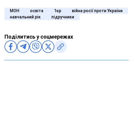
МОН
освіта
1кр
війна росії проти України
навчальний рік
підручники
Поділитись у соцмережах