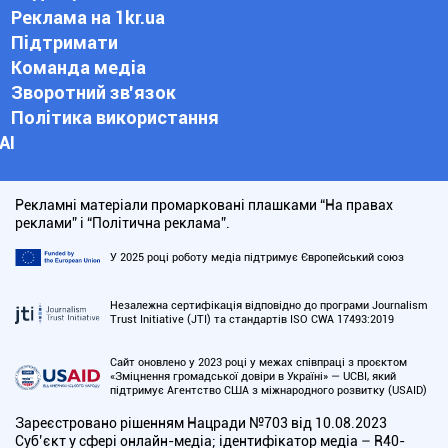
Реклама на 1kr.ua
Підтримати
Команда медіа
Зворотний зв'язок
Політика використання
АІ
Рекламні матеріали промарковані плашками “На правах
реклами” і “Політична реклама”.
У 2025 році роботу медіа підтримує Європейський союз
Незалежна сертифікація відповідно до програми Journalism
Trust Initiative (JTI) та стандартів ISO CWA 17493:2019
Сайт оновлено у 2023 році у межах співпраці з проєктом
«Зміцнення громадської довіри в Україні» — UCBI, який
підтримує Агентство США з міжнародного розвитку (USAID)
Зареєстровано рішенням Нацради №703 від 10.08.2023
Cуб’єкт у сфері онлайн-медіа; ідентифікатор медіа – R40-