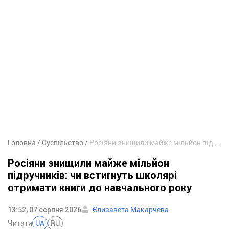
Головна
Суспільство
Росіяни знищили майже мільйон підручників: чи встигнуть школярі отримати книги до навчального року
Росіяни знищили майже мільйон
підручників: чи встигнуть школярі
отримати книги до навчального року
13:52, 07 серпня 2026
Єлизавета Макарчева
Читати
UA
RU