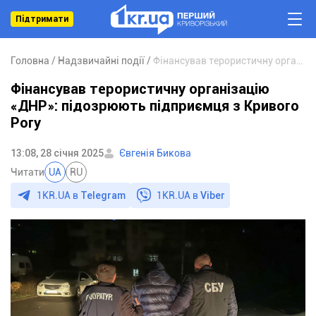
Підтримати
Головна
Надзвичайні події
Фінансував терористичну організацію «ДНР»: підозрюють підприємця з Кривого Рогу
Фінансував терористичну організацію
«ДНР»: підозрюють підприємця з Кривого
Рогу
13:08, 28 січня 2025
Євгенія Бикова
Читати
UA
RU
1KR.UA в
Telegram
1KR.UA в
Viber