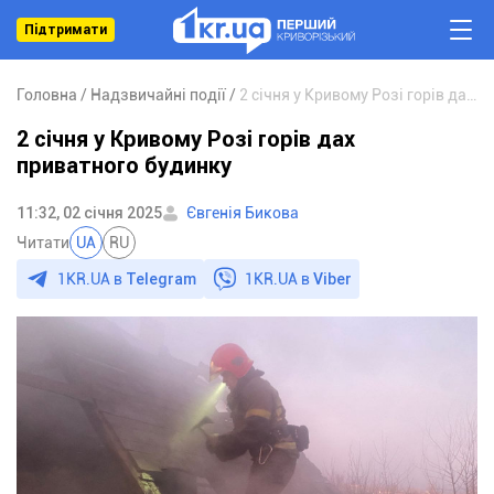
Підтримати
Головна
Надзвичайні події
2 січня у Кривому Розі горів дах приватного будинку
2 січня у Кривому Розі горів дах
приватного будинку
11:32, 02 січня 2025
Євгенія Бикова
Читати
UA
RU
1KR.UA в
Telegram
1KR.UA в
Viber