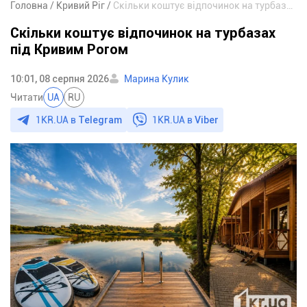
Головна
Кривий Ріг
Скільки коштує відпочинок на турбазах під Кривим Рогом
Скільки коштує відпочинок на турбазах
під Кривим Рогом
10:01, 08 серпня 2026
Марина Кулик
Читати
UA
RU
1KR.UA в
Telegram
1KR.UA в
Viber