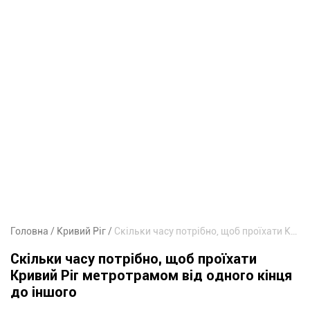
Головна
Кривий Ріг
Скільки часу потрібно, щоб проїхати Кривий Ріг метротрамом від одного кінця до іншого
Скільки часу потрібно, щоб проїхати
Кривий Ріг метротрамом від одного кінця
до іншого