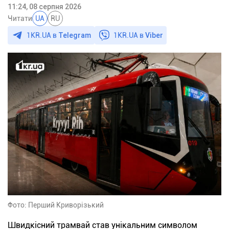
11:24, 08 серпня 2026
Читати
UA
RU
1KR.UA в
Telegram
1KR.UA в
Viber
Фото: Перший Криворізький
Швидкісний трамвай став унікальним символом