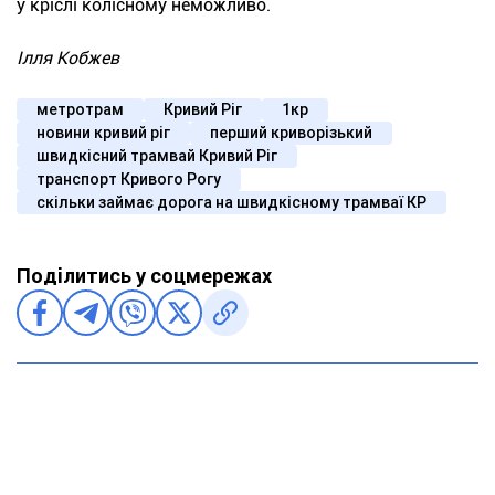
у кріслі колісному неможливо.
Ілля Кобжев
метротрам
Кривий Ріг
1кр
новини кривий ріг
перший криворізький
швидкісний трамвай Кривий Ріг
транспорт Кривого Рогу
скільки займає дорога на швидкісному трамваї КР
Поділитись у соцмережах