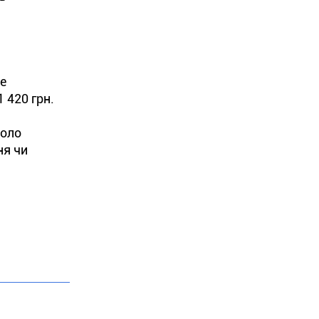
не
 420 грн.
коло
ня чи