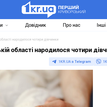
и
Довідник
Про нас
Інші
 області народилося чотири дівчинки
ькій області народилося чотири дів
1KR.UA в
Telegram
1K