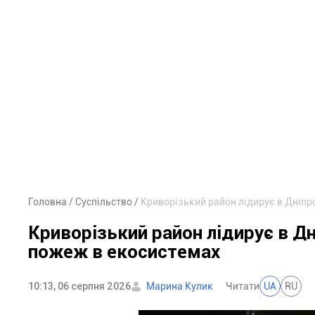
Головна
Суспільство
Криворізький район лідирує в Дніпр
Криворізький район лідирує в Дн
пожеж в екосистемах
10:13, 06 серпня 2026
Марина Кулик
Читати
UA
RU