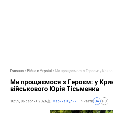
Головна
Війна в Україні
Ми прощаємося з Героєм: у Кривом
Ми прощаємося з Героєм: у Крив
військового Юрія Тісьменка
10:59, 06 серпня 2026
Марина Кулик
Читати
UA
RU