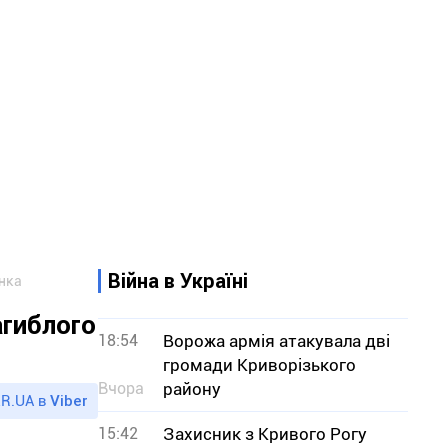
Війна в Україні
енка
агиблого
18:54
Ворожа армія атакувала дві
громади Криворізького
Вчора
району
R.UA в
Viber
15:42
Захисник з Кривого Рогу