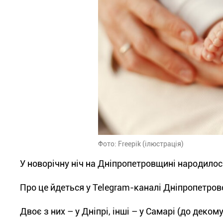
Фото: Freepik (ілюстрація)
У новорічну ніч на Дніпропетровщині народилося
Про це йдеться у Telegram-каналі Дніпропетровс
Двоє з них – у Дніпрі, інші – у Самарі (до деко