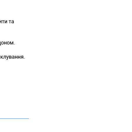
ити та
доном.
іклування.