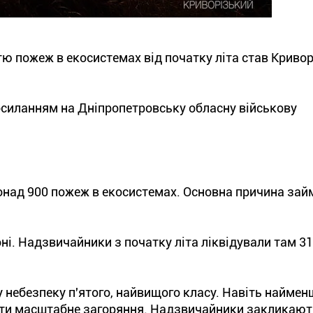
тю пожеж в екосистемах від початку літа став Криво
осиланням на Дніпропетровську обласну військову
онад 900 пожеж в екосистемах. Основна причина зай
і. Надзвичайники з початку літа ліквідували там 3
 небезпеку п'ятого, найвищого класу. Навіть наймен
нити масштабне загоряння. Надзвичайники закликают