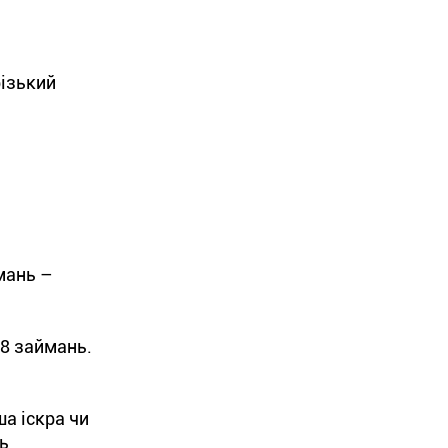
різький
мань –
18 займань.
ша іскра чи
ь