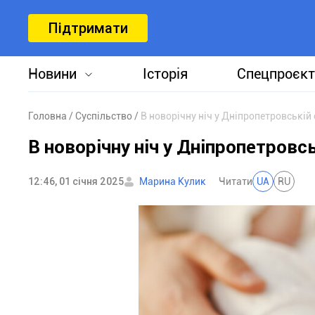
Підтримати
Новини
Історія
Спецпроєкт
Головна
Суспільство
В новорічну ніч у Дніпропетровській
В новорічну ніч у Дніпропетровс
12:46, 01 січня 2025
Марина Кулик
Читати
UA
RU