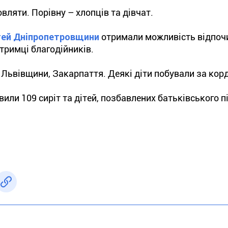
вляти. Порівну – хлопців та дівчат.
тей Дніпропетровщини
отримали можливість відпоч
римці благодійників.
 Львівщини, Закарпаття. Деякі діти побували за кор
или 109 сиріт та дітей, позбавлених батьківського п