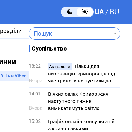
UA
RU
 розділи
Пошук
Суспільство
чинки
18:22
Тільки для
Актуальне
вихованців: криворіжців під
R.UA в
Viber
Вчора
час тривоги не пустили до
укриття
14:01
В яких селах Криворіжжя
наступного тижня
Вчора
вимикатимуть світло
15:32
Графік онлайн консультацій
з криворізькими