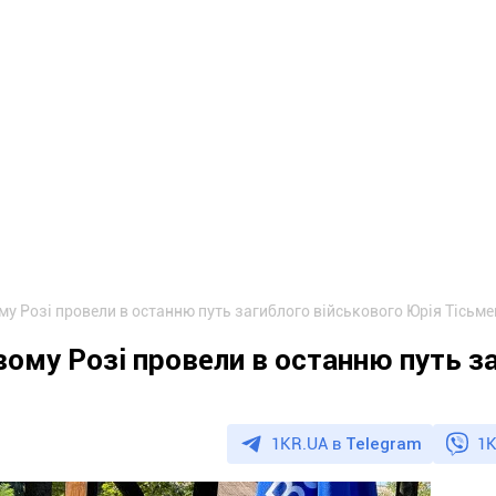
у Розі провели в останню путь загиблого військового Юрія Тісьм
ому Розі провели в останню путь з
1KR.UA в
Telegram
1K