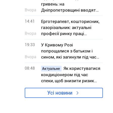
гривень: на
Вчора
Дніпропетровщині вводять
заборону на вилов
14:41
Ерготерапевт, кошторисник,
газорізальник: актуальні
Вчора
професії ринку праці
Дніпропетровщини в серпні
19:33
У Кривому Розі
попрощалися з батьком і
Вчора
сином, які загинули під час
атаки на АЗС
08:48
Як користуватися
Актуальне
кондиціонером під час
спеки, щоб знизити ризик
вимушених відключень
Усі новини
світла