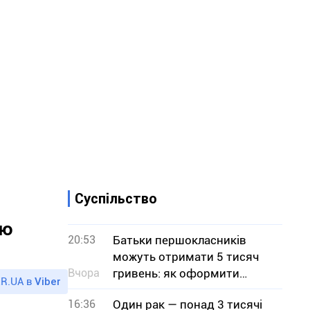
Суспільство
тю
20:53
Батьки першокласників
можуть отримати 5 тисяч
Вчора
гривень: як оформити
R.UA в
Viber
«Пакунок школяра»
16:36
Один рак — понад 3 тисячі