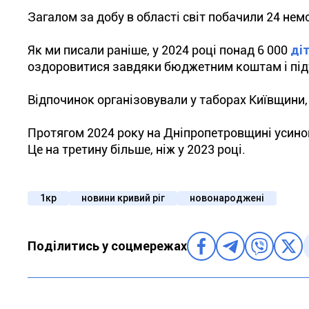
Загалом за добу в області світ побачили 24 немо
Як ми писали раніше, у 2024 році понад 6 000
ді
оздоровитися завдяки бюджетним коштам і підт
Відпочинок організовували у таборах Київщини,
Протягом 2024 року на Дніпропетровщині усинов
Це на третину більше, ніж у 2023 році.
1кр
новини кривий ріг
новонароджені
Поділитись у соцмережах