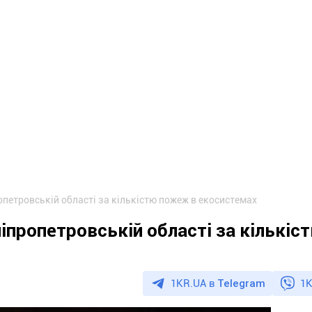
опетровській області за кількістю пожеж в екосистемах
іпропетровській області за кількіс
1KR.UA в
Telegram
1K