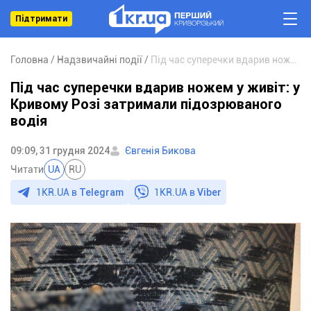
Підтримати
Головна
Надзвичайні події
Під час суперечки вдарив ножем у живіт: у Кривому Розі затримали підозрюваного водія
Під час суперечки вдарив ножем у живіт: у
Кривому Розі затримали підозрюваного
водія
09:09, 31 грудня 2024
Євгенія Бикова
Читати
UA
RU
1KR.UA в
Telegram
1KR.UA в
Viber