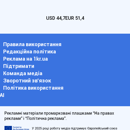
USD
44,7
EUR
51,4
Правила використання
Редакційна політика
Реклама на 1kr.ua
Підтримати
Команда медіа
Зворотний зв'язок
Політика використання
АІ
Рекламні матеріали промарковані плашками “На правах
реклами” і “Політична реклама”.
У 2025 році роботу медіа підтримує Європейський союз