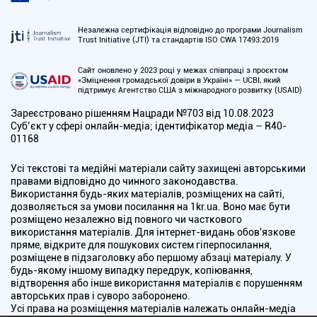
Незалежна сертифікація відповідно до програми Journalism
Trust Initiative (JTI) та стандартів ISO CWA 17493:2019
Сайт оновлено у 2023 році у межах співпраці з проєктом
«Зміцнення громадської довіри в Україні» — UCBI, який
підтримує Агентство США з міжнародного розвитку (USAID)
Зареєстровано рішенням Нацради №703 від 10.08.2023
Cуб’єкт у сфері онлайн-медіа; ідентифікатор медіа – R40-
01168
Усі текстові та медійні матеріали сайту захищені авторськими
правами відповідно до чинного законодавства.
Використання будь-яких матеріалів, розміщених на сайті,
дозволяється за умови посилання на 1kr.ua. Воно має бути
розміщено незалежно від повного чи часткового
використання матеріалів. Для інтернет-видань обов'язкове
пряме, відкрите для пошукових систем гіперпосилання,
розміщене в підзаголовку або першому абзаці матеріалу. У
будь-якому іншому випадку передрук, копіювання,
відтворення або інше використання матеріалів є порушенням
авторських прав і суворо заборонено.
Усі права на розміщення матеріалів належать онлайн-медіа