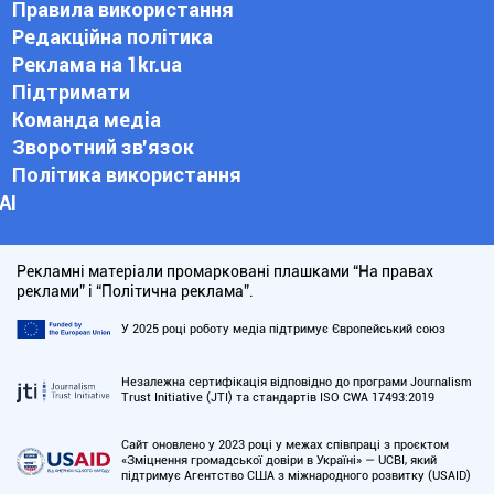
Правила використання
Редакційна політика
Реклама на 1kr.ua
Підтримати
Команда медіа
Зворотний зв'язок
Політика використання
АІ
Рекламні матеріали промарковані плашками “На правах
реклами” і “Політична реклама”.
У 2025 році роботу медіа підтримує Європейський союз
Незалежна сертифікація відповідно до програми Journalism
Trust Initiative (JTI) та стандартів ISO CWA 17493:2019
Сайт оновлено у 2023 році у межах співпраці з проєктом
«Зміцнення громадської довіри в Україні» — UCBI, який
підтримує Агентство США з міжнародного розвитку (USAID)