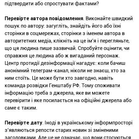
підтвердити або спростувати фактами?
Перевірте автора повідомлення
. Виконайте швидкий
пошук по автору: загугліть, знайдіть його або їхні
сторінки в соцмережах, сторінки з іменем автора в
авторитетних медіа, клікніть на це ім’я і перегляньте,
що ця людина пише зазвичай. Спробуйте оцінити, чи
справжня це людина або ж вигаданий персонаж.
Центр протидії дезінформації нагадує: коли бачиш
анонімний телеграм-канал, ніколи не знаєш, хто за
ним стоїть. Це може бути хто завгодно, навіть
команда розвідки Генштабу РФ. Тому споживати
інформацію треба з джерела, яке ви можете
перевірити і яке посилається на офіційні джерела або
саме є таким.
Перевірте дату
. Іноді в українському інформпросторі
з’являються репости старих новин зі зміненими
заголовками. Але це не означає, що вони стосуються