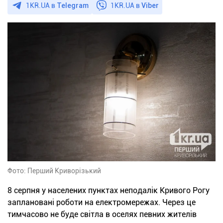
1KR.UA в
Telegram
1KR.UA в
Viber
Фото: Перший Криворізький
8 серпня у населених пунктах неподалік Кривого Рогу
заплановані роботи на електромережах. Через це
тимчасово не буде світла в оселях певних жителів