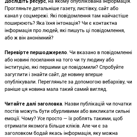
Дослідіть ресурс
, на якому опублікована інформація.
Прогляньте детальніше газету, листівку, сайт або
канал у соцмережі. Які повідомлення там найчастіше
поширюють? Яка їхня інтонація? Чи є контактна
інформація про людей, які пишуть ці повідомлення,
або ж він анонімний?
Перевірте першоджерело
. Чи вказано в повідомленні
або новині посилання на того чи ту людину або
інституцію, які першими це повідомили? Спробуйте
загуглити і знайти сайт, де новину вперше
опублікували. Перегляньте за допомогою вебархіву, чи
раніше ця новина мала такий самий вигляд.
Читайте далі заголовка
. Назви публікацій чи початки
постів можуть бути обурливими або викликати сильні
емоції. Чому? Усе просто — їх роблять такими, щоб
отримати якомога більше кліків. Але чи є за
заголовком бодай якась інформація, яку можна