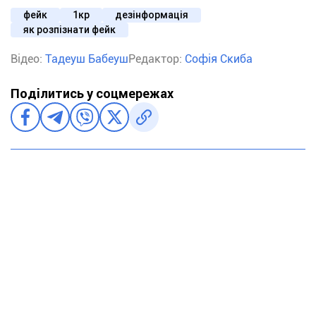
фейк
1кр
дезінформація
як розпізнати фейк
Відео:
Тадеуш Бабеуш
Редактор:
Софія Скиба
Поділитись у соцмережах