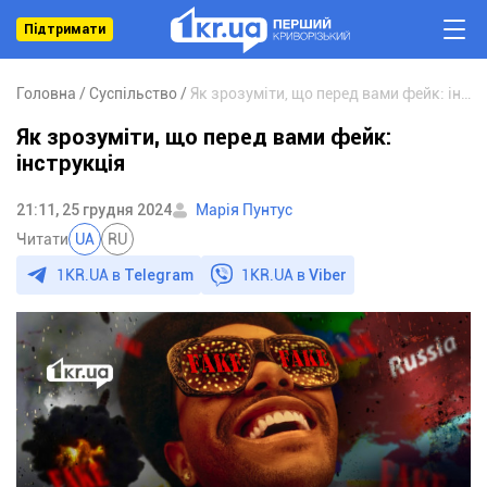
Підтримати
Головна
Суспільство
Як зрозуміти, що перед вами фейк: інструкція
Як зрозуміти, що перед вами фейк:
інструкція
21:11, 25 грудня 2024
Марія Пунтус
Читати
UA
RU
1KR.UA в
Telegram
1KR.UA в
Viber