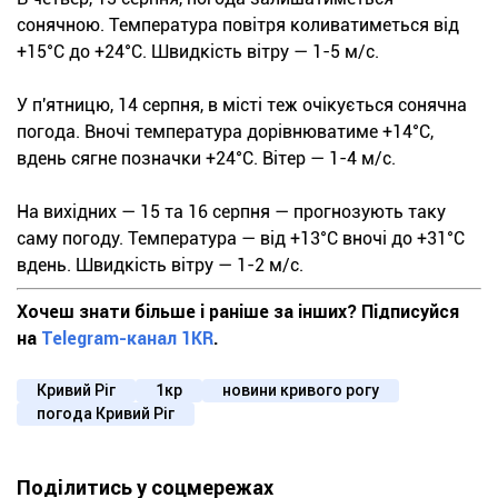
сонячною. Температура повітря коливатиметься від
+15°С до +24°С. Швидкість вітру — 1-5 м/с.
У п'ятницю, 14 серпня, в місті теж очікується сонячна
погода. Вночі температура дорівнюватиме +14°С,
вдень сягне позначки +24°С. Вітер — 1-4 м/с.
На вихідних — 15 та 16 серпня — прогнозують таку
саму погоду. Температура — від +13°С вночі до +31°С
вдень. Швидкість вітру — 1-2 м/с.
Хочеш знати більше і раніше за інших? Підписуйся
на
Telegram-канал 1KR
.
Кривий Ріг
1кр
новини кривого рогу
погода Кривий Ріг
Поділитись у соцмережах