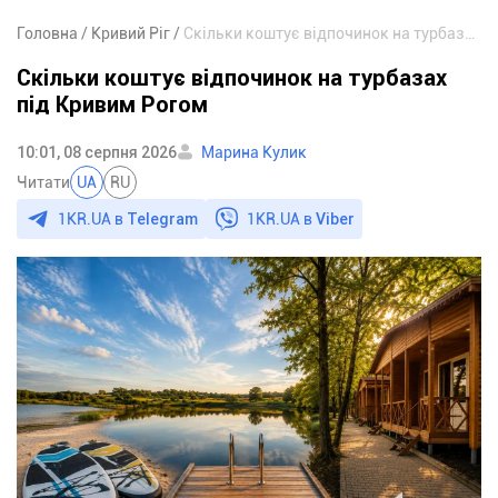
Головна
Кривий Ріг
Скільки коштує відпочинок на турбазах під Кривим Рогом
Скільки коштує відпочинок на турбазах
під Кривим Рогом
10:01, 08 серпня 2026
Марина Кулик
Читати
UA
RU
1KR.UA в
Telegram
1KR.UA в
Viber