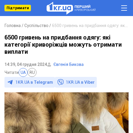
Підтримати
Головна
Суспільство
6500 гривень на придбання одягу: які категорії криворіжців можуть отримати виплати
6500 гривень на придбання одягу: які
категорії криворіжців можуть отримати
виплати
14:39, 04 грудня 2024
Євгенія Бикова
Читати
UA
RU
1KR.UA в
Telegram
1KR.UA в
Viber