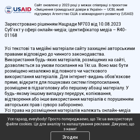
Сайт оновлено у 2023 році у межах співпраці з проєктом
«Зміцнення громадської довіри в Україні» — UCBI, який
підтримує Агентство США з міжнародного розвитку (USAID)
Зареєстровано рішенням Нацради №703 від 10.08.2023
Cуб’єкт у сфері онлайн-медіа; ідентифікатор медіа – R40-
01168
Усі текстові та медійні матеріали сайту захищені авторськими
правами відповідно до чинного законодавства.
Використання будь-яких матеріалів, розміщених на сайті,
дозволяється за умови посилання на 1kr.ua. Воно має бути
розміщено незалежно від повного чи часткового
використання матеріалів. Для інтернет-видань обов'язкове
пряме, відкрите для пошукових систем гіперпосилання,
розміщене в підзаголовку або першому абзаці матеріалу. У
будь-якому іншому випадку передрук, копіювання,
відтворення або інше використання матеріалів є порушенням
авторських прав і суворо заборонено.
Усі права на розміщення матеріалів належать онлайн-медіа
"Перший Криворізький". Медіа зареєстроване Національною
Усе гаразд, everybody! Просто попереджаємо, що 1kr.ua використовує
радою України з питань телебачення і радіомовлення.
файли cookies. Це для аналізу та налаштування реклами. Дякуємо, що
з нами!
Copyright © 2010 - 2026 Всі права захищені
Згоден