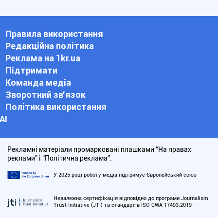
Правила використання
Редакційна політика
Реклама на 1kr.ua
Підтримати
Команда медіа
Зворотний зв'язок
Політика використання
АІ
Рекламні матеріали промарковані плашками “На правах
реклами” і “Політична реклама”.
У 2025 році роботу медіа підтримує Європейський союз
Незалежна сертифікація відповідно до програми Journalism
Trust Initiative (JTI) та стандартів ISO CWA 17493:2019