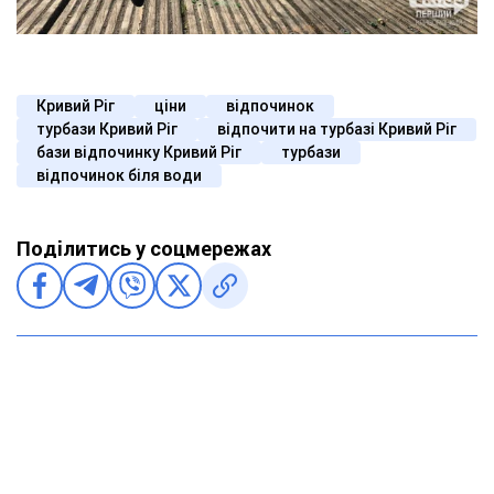
Кривий Ріг
ціни
відпочинок
турбази Кривий Ріг
відпочити на турбазі Кривий Ріг
бази відпочинку Кривий Ріг
турбази
відпочинок біля води
Поділитись у соцмережах