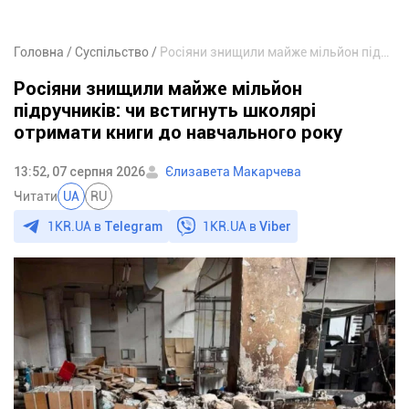
Головна
Суспільство
Росіяни знищили майже мільйон підручників: чи встигнуть школярі отримати книги до навчального року
Росіяни знищили майже мільйон
підручників: чи встигнуть школярі
отримати книги до навчального року
13:52, 07 серпня 2026
Єлизавета Макарчева
Читати
UA
RU
1KR.UA в
Telegram
1KR.UA в
Viber