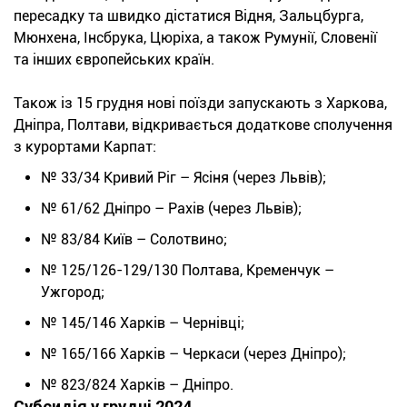
пересадку та швидко дістатися Відня, Зальцбурга,
Мюнхена, Інсбрука, Цюріха, а також Румунії, Словенії
та інших європейських країн.
Також із 15 грудня нові поїзди запускають з Харкова,
Дніпра, Полтави, відкривається додаткове сполучення
з курортами Карпат:
№ 33/34 Кривий Ріг – Ясіня (через Львів);
№ 61/62 Дніпро – Рахів (через Львів);
№ 83/84 Київ – Солотвино;
№ 125/126-129/130 Полтава, Кременчук –
Ужгород;
№ 145/146 Харків – Чернівці;
№ 165/166 Харків – Черкаси (через Дніпро);
№ 823/824 Харків – Дніпро.
Субсидія у грудні 2024