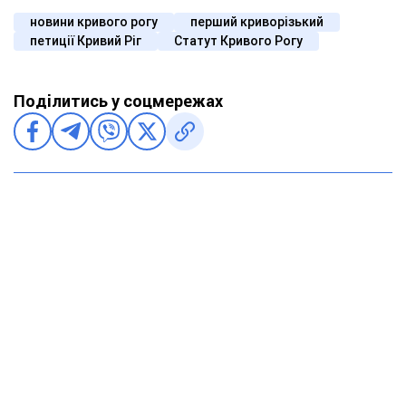
новини кривого рогу
перший криворізький
петиції Кривий Ріг
Статут Кривого Рогу
Поділитись у соцмережах