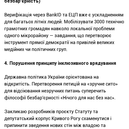
безбар'єрність)
Верифікація через BankID та ЕЦП вже є ускладненням
для багатьох літніх людей. Мобілізувати 3000 технічно
грамотних громадян навколо локальної проблеми
одного мікрорайону — завдання, що перетворює
інструмент прямої демократії на привілей великих
медійних чи політичних груп.
4. Порушення принципу інклюзивного врядування
Державна політика України орієнтована на
відкритість. Перетворення петицій на «зручне сито»
для відсіювання незручних питань суперечить
філософії безбар'єрності «Нічого для нас без нас».
Закликаю розробників проєкту Статуту та
депутатський корпус Кривого Рогу схаменутися і
припинити зведення нових стін між владою та