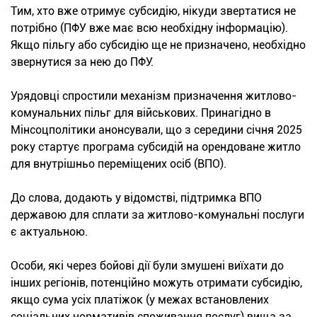
Тим, хто вже отримує субсидію, нікуди звертатися не
потрібно (ПФУ вже має всю необхідну інформацію).
Якщо пільгу або субсидію ще не призначено, необхідно
звернутися за нею до ПФУ.
Урядовці спростили механізм призначення житлово-
комунальних пільг для військових. Принагідно в
Мінсоцполітики анонсували, що з середини січня 2025
року стартує програма субсидій на орендоване житло
для внутрішньо переміщених осіб (ВПО).
До слова, додають у відомстві, підтримка ВПО
державою для сплати за житлово-комунальні послуги
є актуальною.
Особи, які через бойові дії були змушені виїхати до
інших регіонів, потенційно можуть отримати субсидію,
якщо сума усіх платіжок (у межах встановлених
соціальних нормативів споживання послуг) вища за