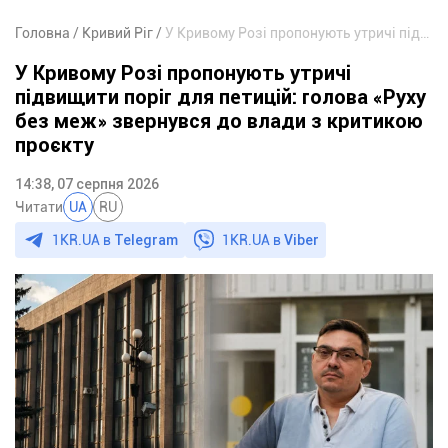
Головна
Кривий Ріг
У Кривому Розі пропонують утричі підвищити поріг для петицій: голова «Руху без меж» звернувся до влади з критикою проєкту
У Кривому Розі пропонують утричі
підвищити поріг для петицій: голова «Руху
без меж» звернувся до влади з критикою
проєкту
14:38, 07 серпня 2026
Читати
UA
RU
1KR.UA в
Telegram
1KR.UA в
Viber