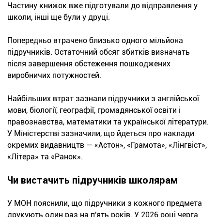
Частину книжок вже підготували до відправлення у
школи, інші ще були у друці.
Попередньо втрачено близько одного мільйона
підручників. Остаточний обсяг збитків визначать
після завершення обстеження пошкоджених
виробничих потужностей.
Найбільших втрат зазнали підручники з англійської
мови, біології, географії, громадянської освіти і
правознавства, математики та української літератури.
У Міністерстві зазначили, що йдеться про наклади
окремих видавництв — «Астон», «Грамота», «Лінгвіст»,
«Літера» та «Ранок».
Чи вистачить підручників школярам
У МОН пояснили, що підручники з кожного предмета
друкують один раз на п'ять років. У 2026 році черга