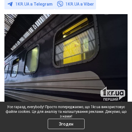
1KR.UA в
Telegram
1KR.UA в
Viber
Усе гаразд, everybody! Просто попереджаємо, що 1kr.ua використовує
файли cookies. Це для аналізу та налаштування реклами. Дякуємо, що
Фото: Перший Криворізький
з нами!
Через погіршення безпекової ситуації на
Згоден
Дніпропетровщині, Харківщині та Запорізькому