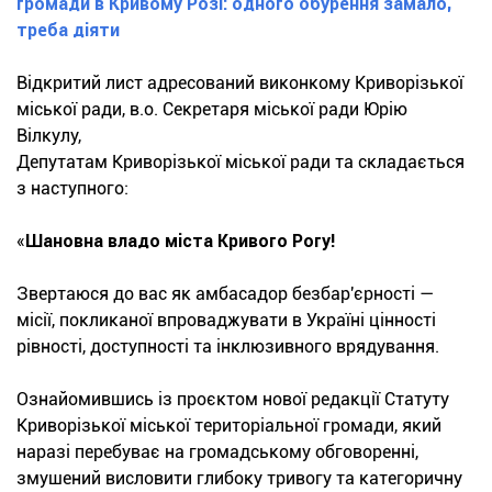
громади в Кривому Розі: одного обурення замало,
треба діяти
Відкритий лист адресований виконкому Криворізької
міської ради, в.о. Секретаря міської ради Юрію
Вілкулу,
Депутатам Криворізької міської ради та складається
з наступного:
«
Шановна владо міста Кривого Рогу!
Звертаюся до вас як амбасадор безбар'єрності —
місії, покликаної впроваджувати в Україні цінності
рівності, доступності та інклюзивного врядування.
Ознайомившись із проєктом нової редакції Статуту
Криворізької міської територіальної громади, який
наразі перебуває на громадському обговоренні,
змушений висловити глибоку тривогу та категоричну