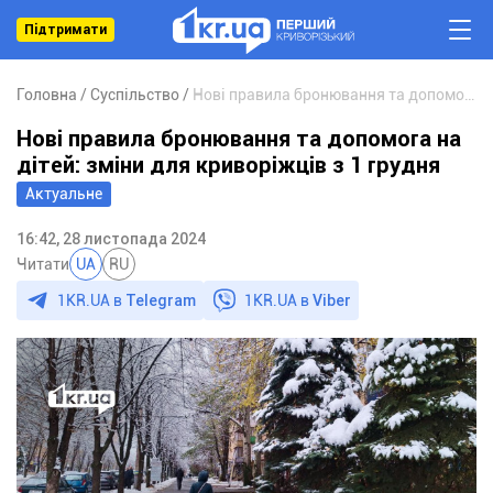
Підтримати
Головна
Суспільство
Нові правила бронювання та допомога на дітей: зміни для криворіжців з 1 грудня
Нові правила бронювання та допомога на
дітей: зміни для криворіжців з 1 грудня
Актуальне
16:42, 28 листопада 2024
Читати
UA
RU
1KR.UA в
Telegram
1KR.UA в
Viber