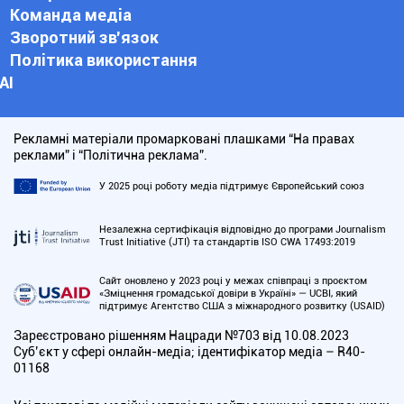
Команда медіа
Зворотний зв'язок
Політика використання
АІ
Рекламні матеріали промарковані плашками “На правах
реклами” і “Політична реклама”.
У 2025 році роботу медіа підтримує Європейський союз
Незалежна сертифікація відповідно до програми Journalism
Trust Initiative (JTI) та стандартів ISO CWA 17493:2019
Сайт оновлено у 2023 році у межах співпраці з проєктом
«Зміцнення громадської довіри в Україні» — UCBI, який
підтримує Агентство США з міжнародного розвитку (USAID)
Зареєстровано рішенням Нацради №703 від 10.08.2023
Cуб’єкт у сфері онлайн-медіа; ідентифікатор медіа – R40-
01168