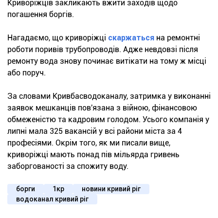
Криворіжців закликають вжити заходів щодо
погашення боргів.
Нагадаємо, що криворіжці
скаржаться
на ремонтні
роботи поривів трубопроводів. Адже невдовзі після
ремонту вода знову починає витікати на тому ж місці
або поруч.
За словами Кривбасводоканалу, затримка у виконанні
заявок мешканців пов'язана з війною, фінансовою
обмеженістю та кадровим голодом. Усього компанія у
липні мала 325 вакансій у всі райони міста за 4
професіями. Окрім того, як ми писали вище,
криворіжці мають понад пів мільярда гривень
заборгованості за спожиту воду.
борги
1кр
новини кривий ріг
водоканал кривий ріг