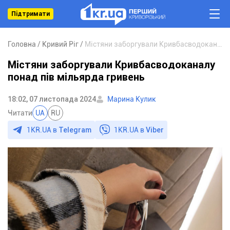
Підтримати
Головна
Кривий Ріг
Містяни заборгували Кривбасводоканалу понад пів мільярда гривень
Містяни заборгували Кривбасводоканалу
понад пів мільярда гривень
18:02, 07 листопада 2024
Марина Кулик
Читати
UA
RU
1KR.UA в
Telegram
1KR.UA в
Viber