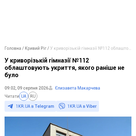
Головна
Кривий Ріг
У криворізькій гімназії №112 облаштовують укриття, якого раніше не було
У криворізькій гімназії №112
облаштовують укриття, якого раніше не
було
09:02, 09 серпня 2026
Єлизавета Макарчева
Читати
UA
RU
1KR.UA в
Telegram
1KR.UA в
Viber