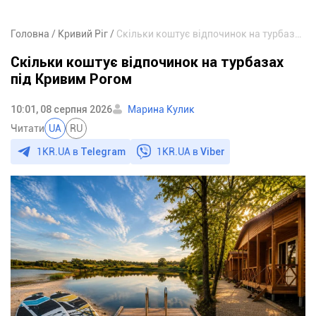
Головна
Кривий Ріг
Скільки коштує відпочинок на турбазах під Кривим Рогом
Скільки коштує відпочинок на турбазах
під Кривим Рогом
10:01, 08 серпня 2026
Марина Кулик
Читати
UA
RU
1KR.UA в
Telegram
1KR.UA в
Viber