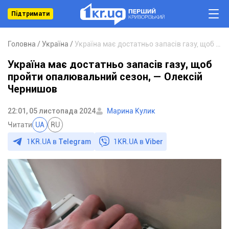
Підтримати
Головна
Україна
Україна має достатньо запасів газу, щоб пройти опалювальний сезон, — Олексій Чернишов
Україна має достатньо запасів газу, щоб
пройти опалювальний сезон, — Олексій
Чернишов
22:01, 05 листопада 2024
Марина Кулик
Читати
UA
RU
1KR.UA в
Telegram
1KR.UA в
Viber