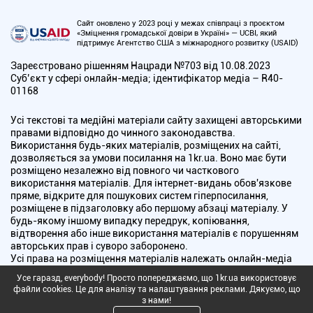
Сайт оновлено у 2023 році у межах співпраці з проєктом
«Зміцнення громадської довіри в Україні» — UCBI, який
підтримує Агентство США з міжнародного розвитку (USAID)
Зареєстровано рішенням Нацради №703 від 10.08.2023
Cуб’єкт у сфері онлайн-медіа; ідентифікатор медіа – R40-
01168
Усі текстові та медійні матеріали сайту захищені авторськими
правами відповідно до чинного законодавства.
Використання будь-яких матеріалів, розміщених на сайті,
дозволяється за умови посилання на 1kr.ua. Воно має бути
розміщено незалежно від повного чи часткового
використання матеріалів. Для інтернет-видань обов'язкове
пряме, відкрите для пошукових систем гіперпосилання,
розміщене в підзаголовку або першому абзаці матеріалу. У
будь-якому іншому випадку передрук, копіювання,
відтворення або інше використання матеріалів є порушенням
авторських прав і суворо заборонено.
Усі права на розміщення матеріалів належать онлайн-медіа
"Перший Криворізький". Медіа зареєстроване Національною
Усе гаразд, everybody! Просто попереджаємо, що 1kr.ua використовує
радою України з питань телебачення і радіомовлення.
файли cookies. Це для аналізу та налаштування реклами. Дякуємо, що
з нами!
Copyright © 2010 - 2026 Всі права захищені