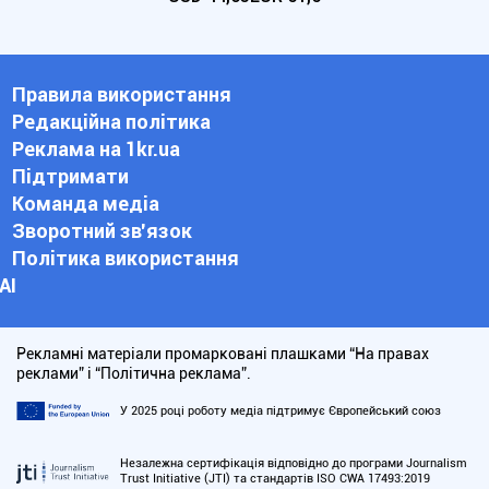
Правила використання
Редакційна політика
Реклама на 1kr.ua
Підтримати
Команда медіа
Зворотний зв'язок
Політика використання
АІ
Рекламні матеріали промарковані плашками “На правах
реклами” і “Політична реклама”.
У 2025 році роботу медіа підтримує Європейський союз
Незалежна сертифікація відповідно до програми Journalism
Trust Initiative (JTI) та стандартів ISO CWA 17493:2019