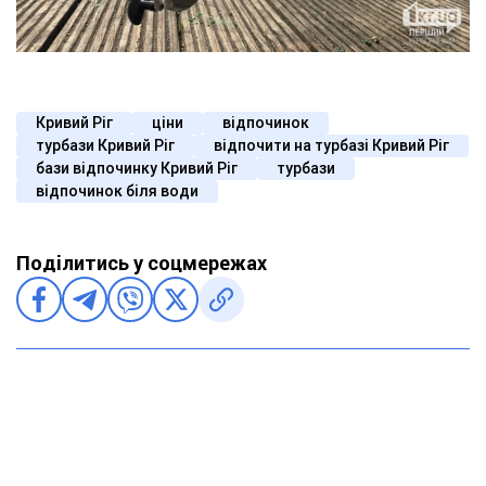
Кривий Ріг
ціни
відпочинок
турбази Кривий Ріг
відпочити на турбазі Кривий Ріг
бази відпочинку Кривий Ріг
турбази
відпочинок біля води
Поділитись у соцмережах