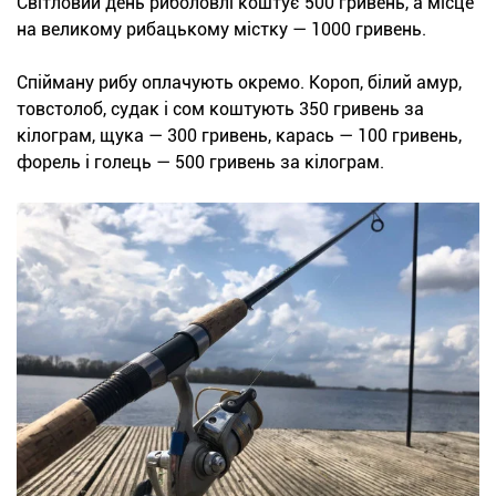
Світловий день риболовлі коштує 500 гривень, а місце
на великому рибацькому містку — 1000 гривень.
Спійману рибу оплачують окремо. Короп, білий амур,
товстолоб, судак і сом коштують 350 гривень за
кілограм, щука — 300 гривень, карась — 100 гривень,
форель і голець — 500 гривень за кілограм.