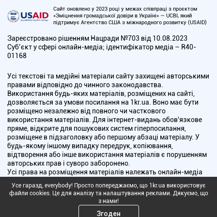
Сайт оновлено у 2023 році у межах співпраці з проєктом
«Зміцнення громадської довіри в Україні» — UCBI, який
підтримує Агентство США з міжнародного розвитку (USAID)
Зареєстровано рішенням Нацради №703 від 10.08.2023
Cуб’єкт у сфері онлайн-медіа; ідентифікатор медіа – R40-
01168
Усі текстові та медійні матеріали сайту захищені авторськими
правами відповідно до чинного законодавства.
Використання будь-яких матеріалів, розміщених на сайті,
дозволяється за умови посилання на 1kr.ua. Воно має бути
розміщено незалежно від повного чи часткового
використання матеріалів. Для інтернет-видань обов'язкове
пряме, відкрите для пошукових систем гіперпосилання,
розміщене в підзаголовку або першому абзаці матеріалу. У
будь-якому іншому випадку передрук, копіювання,
відтворення або інше використання матеріалів є порушенням
авторських прав і суворо заборонено.
Усі права на розміщення матеріалів належать онлайн-медіа
"Перший Криворізький". Медіа зареєстроване Національною
Усе гаразд, everybody! Просто попереджаємо, що 1kr.ua використовує
радою України з питань телебачення і радіомовлення.
файли cookies. Це для аналізу та налаштування реклами. Дякуємо, що
з нами!
Copyright © 2010 - 2026 Всі права захищені
Згоден