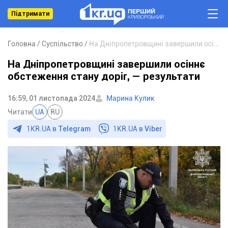
Підтримати
Головна
Суспільство
На Дніпропетровщині завершили осіннє обстеження стану доріг, — результати
На Дніпропетровщині завершили осіннє
обстеження стану доріг, — результати
16:59, 01 листопада 2024
Марина Кулик
Читати
UA
RU
1KR.UA в
Telegram
1KR.UA в
Viber