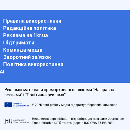
Правила використання
Редакційна політика
Реклама на 1kr.ua
Підтримати
Команда медіа
Зворотний зв'язок
Політика використання
АІ
Рекламні матеріали промарковані плашками “На правах
реклами” і “Політична реклама”.
У 2025 році роботу медіа підтримує Європейський союз
Незалежна сертифікація відповідно до програми Journalism
Trust Initiative (JTI) та стандартів ISO CWA 17493:2019