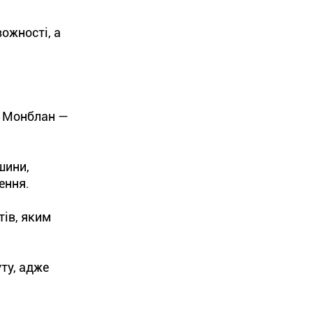
ожності, а
а Монблан —
шини,
ення.
тів, яким
ту, адже