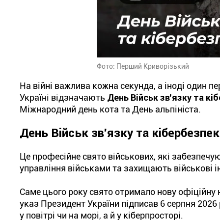
Фото: Перший Криворізький
На війні важлива кожна секунда, а іноді один пе
Україні відзначають
День Військ зв'язку та кі
Міжнародний день кота та День альпініста.
День Військ зв'язку та кібербезпе
Це професійне свято військових, які забезпечу
управління військами та захищають військові і
Саме цього року свято отримало нову офіційну н
указ Президент України підписав 6 серпня 2026 
у повітрі чи на морі, а й у кіберпросторі.