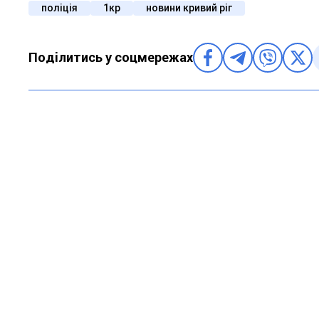
поліція
1кр
новини кривий ріг
Поділитись у соцмережах