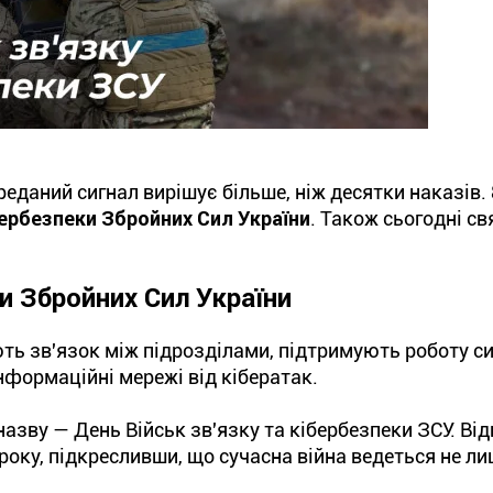
реданий сигнал вирішує більше, ніж десятки наказів. 
бербезпеки
Збройних Сил України
. Також сьогодні с
ки Збройних Сил України
ють зв'язок між підрозділами, підтримують роботу с
нформаційні мережі від кібератак.
азву — День Військ зв'язку та кібербезпеки ЗСУ. Ві
року, підкресливши, що сучасна війна ведеться не ли