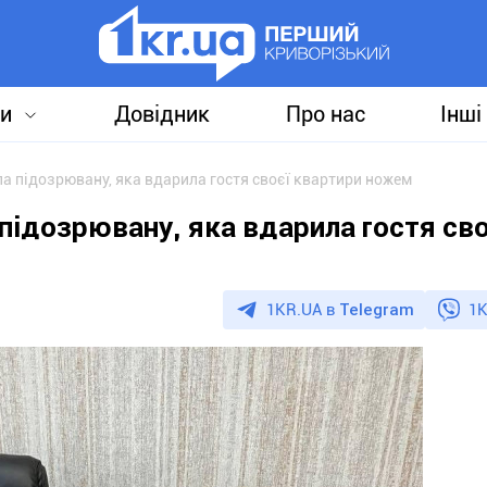
и
Довідник
Про нас
Інші
ла підозрювану, яка вдарила гостя своєї квартири ножем
підозрювану, яка вдарила гостя сво
1KR.UA в
Telegram
1K