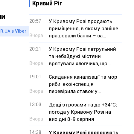
Кривий Ріг
ни
20:57
У Кривому Розі продають
приміщення, в якому раніше
R.UA в
Viber
Вчора
працювали банки – за
скільки мільйонів гривень
20:21
У Кривому Розі патрульний
та небайдужі містяни
Вчора
врятували хлопчика, що
тонув
19:01
Скидання каналізації та мор
риби: екоінспекція
Вчора
перевірила ставок у
Кривому Розі
13:03
Дощі з грозами та до +34°С:
погода у Кривому Розі на
Вчора
вихідні 8-9 серпня
14:38
У Кривому Розі пропонують