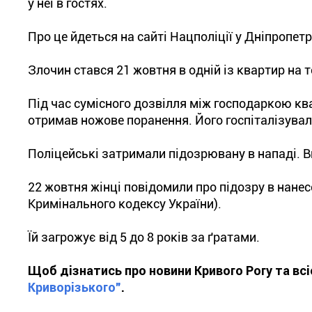
у неї в гостях.
Про це йдеться на сайті Нацполіції у Дніпропетр
Злочин стався 21 жовтня в одній із квартир на т
Під час сумісного дозвілля між господаркою квар
отримав ножове поранення. Його госпіталізували
Поліцейські затримали підозрювану в нападі. В
22 жовтня жінці повідомили про підозру в нанес
Кримінального кодексу України).
Їй загрожує від 5 до 8 років за ґратами.
Щоб дізнатись про новини Кривого Рогу та вс
Криворізького"
.