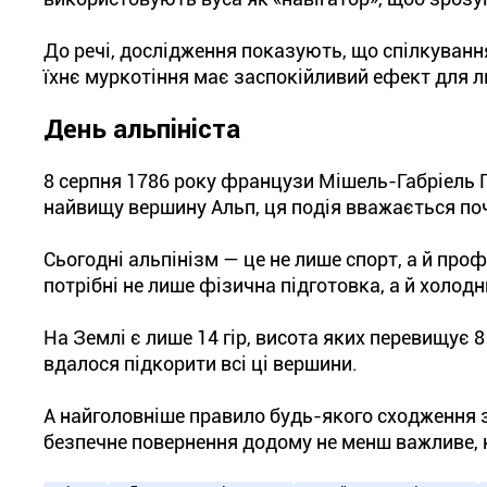
До речі, дослідження показують, що спілкуванн
їхнє муркотіння має заспокійливий ефект для 
День альпініста
8 серпня 1786 року французи Мішель-Габріель 
найвищу вершину Альп, ця подія вважається по
Сьогодні альпінізм — це не лише спорт, а й проф
потрібні не лише фізична підготовка, а й холод
На Землі є лише 14 гір, висота яких перевищує 8
вдалося підкорити всі ці вершини.
А найголовніше правило будь-якого сходження 
безпечне повернення додому не менш важливе, н