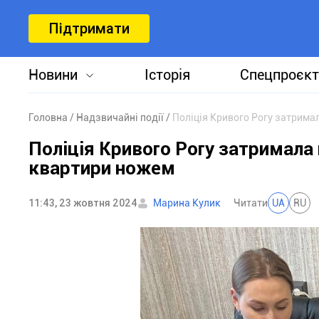
Підтримати
Новини
Історія
Спецпроєкт
Головна
Надзвичайні події
Поліція Кривого Рогу затрима
Поліція Кривого Рогу затримала 
квартири ножем
11:43, 23 жовтня 2024
Марина Кулик
Читати
UA
RU