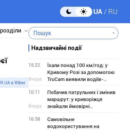
UA
RU
 розділи
Пошук
Надзвичайні події
єї
15:22
Їхали понад 100 км/год: у
Кривому Розі за допомогою
Вчора
TruCam виявили водіїв-
R.UA в
Viber
порушників
10:11
Побачив патрульних і змінив
маршрут: у криворіжця
Вчора
знайшли ймовірні
наркотики
16:38
Самовільне
водокористування на