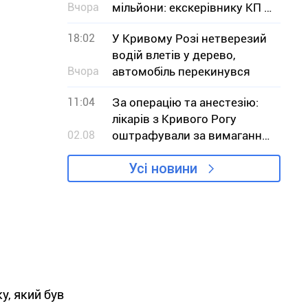
Вчора
мільйони: екскерівнику КП з
Дніпропетровщини
18:02
У Кривому Розі нетверезий
оголосили підозру
водій влетів у дерево,
Вчора
автомобіль перекинувся
11:04
За операцію та анестезію:
лікарів з Кривого Рогу
02.08
оштрафували за вимагання
грошей у пацієнта
Усі новини
у, який був