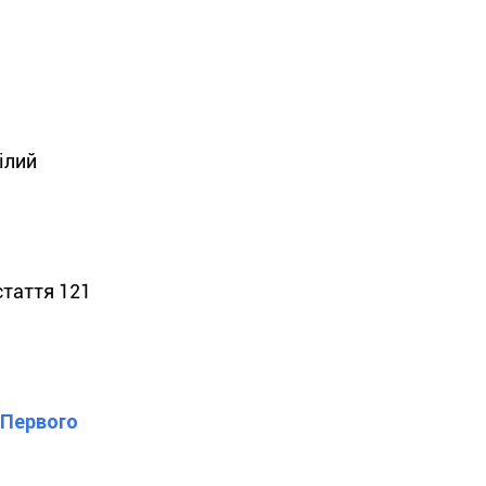
ілий
стаття 121
"Первого