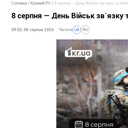
Головна
Кривий Ріг
8 серпня — День Військ зв`язку та кі
8 серпня — День Військ зв`язку 
09:02, 08 серпня 2026
Читати
UA
RU