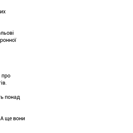
вих
ольові
тронної
 про
ів.
ть понад
 А ще вони