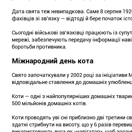
Дата свята теж невипадкова. Саме 8 серпня 192
фахівців зі зв'язку — відтоді й бере початок іст
Сьогодні військові зв'язківці працюють із суп
мережі, забезпечують передачу інформації наві
боротьби противника.
Міжнародний день кота
Свято започаткували у 2002 році за ініціативи
відповідальне ставлення до домашніх улюбленці
Коти — одні з найпопулярніших домашніх тварин
500 мільйонів домашніх котів.
Коти проводять уві сні приблизно дві третини св
здатні стрибнути на висоту, що у 6 разів переви
використовують вуса як «навігатор», щоб зрозум