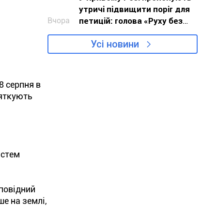
утричі підвищити поріг для
Вчора
петицій: голова «Руху без
меж» звернувся до влади з
Усі новини
критикою проєкту
8 серпня в
вяткують
истем
дповідний
ше на землі,