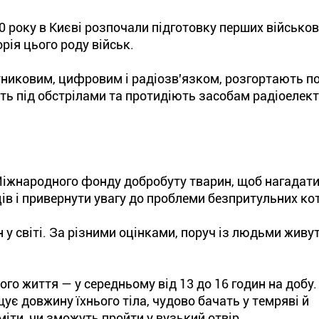
0 року в Києві розпочали підготовку перших військо
орія цього роду військ.
утниковим, цифровим і радіозв'язком, розгортають п
ть під обстрілами та протидіють засобам радіоелек
 Міжнародного фонду добробуту тварин, щоб нагадати
в і привернути увагу до проблеми безпритульних кот
 у світі. За різними оцінками, поруч із людьми живу
ого життя — у середньому від 13 до 16 годин на добу.
щує довжину їхнього тіла, чудово бачать у темряві й
іти, чи зможуть пройти у вузький отвір.