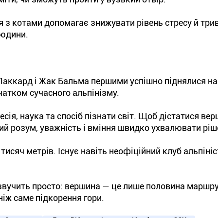
я з котами допомагає знижувати рівень стресу й трив
людини.
Паккард і Жак Бальма першими успішно піднялися н
чатком сучасного альпінізму.
есія, наука та спосіб пізнати світ. Щоб дістатися вер
ний розум, уважність і вміння швидко ухвалювати ріш
 тисяч метрів. Існує навіть неофіційний клуб альпініс
звучить просто: вершина — це лише половина маршру
іж саме підкорення гори.