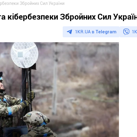
бербезпеки Збройних Сил України
та кібербезпеки Збройних Сил Украї
1KR.UA в
Telegram
1K