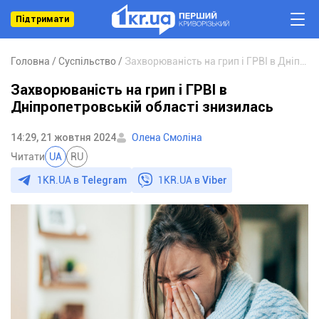
Підтримати
Головна
Суспільство
Захворюваність на грип і ГРВІ в Дніпропетровській області знизилась
Захворюваність на грип і ГРВІ в
Дніпропетровській області знизилась
14:29, 21 жовтня 2024
Олена Смоліна
Читати
UA
RU
1KR.UA в
Telegram
1KR.UA в
Viber