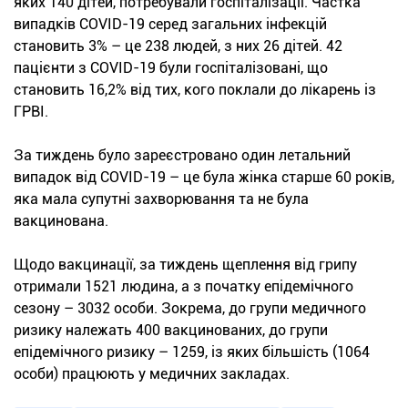
яких 140 дітей, потребували госпіталізації. Частка
випадків COVID-19 серед загальних інфекцій
становить 3% – це 238 людей, з них 26 дітей. 42
пацієнти з COVID-19 були госпіталізовані, що
становить 16,2% від тих, кого поклали до лікарень із
ГРВІ.
За тиждень було зареєстровано один летальний
випадок від COVID-19 – це була жінка старше 60 років,
яка мала супутні захворювання та не була
вакцинована.
Щодо вакцинації, за тиждень щеплення від грипу
отримали 1521 людина, а з початку епідемічного
сезону – 3032 особи. Зокрема, до групи медичного
ризику належать 400 вакцинованих, до групи
епідемічного ризику – 1259, із яких більшість (1064
особи) працюють у медичних закладах.