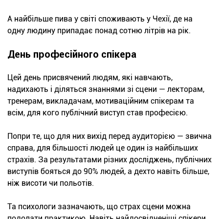
А найбільше пива у світі споживають у Чехії, де на
одну людину припадає понад сотню літрів на рік.
День професійного спікера
Цей день присвячений людям, які навчають,
надихають і діляться знаннями зі сцени — лекторам,
тренерам, викладачам, мотиваційним спікерам та
всім, для кого публічний виступ став професією.
Попри те, що для них вихід перед аудиторією — звична
справа, для більшості людей це один із найбільших
страхів. За результатами різних досліджень, публічних
виступів бояться до 90% людей, а дехто навіть більше,
ніж висоти чи польотів.
Та психологи зазначають, що страх сцени можна
подолати практикою. Навіть найдосвідченіші спікери