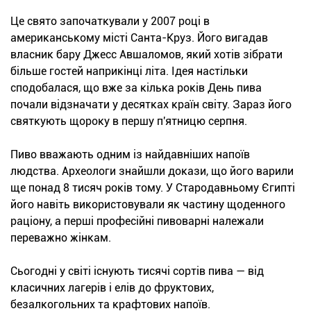
Це свято започаткували у 2007 році в
американському місті Санта-Круз. Його вигадав
власник бару Джесс Авшаломов, який хотів зібрати
більше гостей наприкінці літа. Ідея настільки
сподобалася, що вже за кілька років День пива
почали відзначати у десятках країн світу. Зараз його
святкують щороку в першу п'ятницю серпня.
Пиво вважають одним із найдавніших напоїв
людства. Археологи знайшли докази, що його варили
ще понад 8 тисяч років тому. У Стародавньому Єгипті
його навіть використовували як частину щоденного
раціону, а перші професійні пивоварні належали
переважно жінкам.
Сьогодні у світі існують тисячі сортів пива — від
класичних лагерів і елів до фруктових,
безалкогольних та крафтових напоїв.