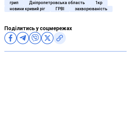
грип
Дніпропетровська область
1кр
новини кривий ріг
ГРВІ
захворюваність
Поділитись у соцмережах