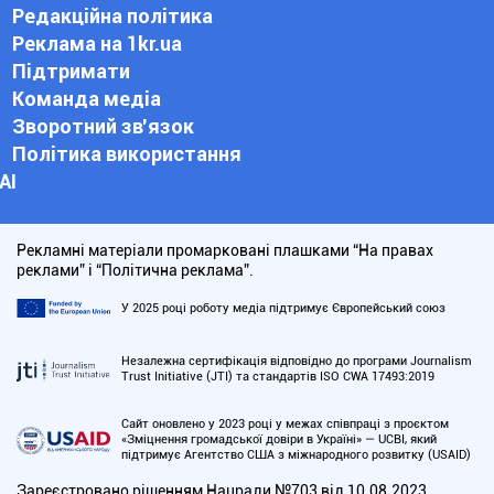
Редакційна політика
Реклама на 1kr.ua
Підтримати
Команда медіа
Зворотний зв'язок
Політика використання
АІ
Рекламні матеріали промарковані плашками “На правах
реклами” і “Політична реклама”.
У 2025 році роботу медіа підтримує Європейський союз
Незалежна сертифікація відповідно до програми Journalism
Trust Initiative (JTI) та стандартів ISO CWA 17493:2019
Сайт оновлено у 2023 році у межах співпраці з проєктом
«Зміцнення громадської довіри в Україні» — UCBI, який
підтримує Агентство США з міжнародного розвитку (USAID)
Зареєстровано рішенням Нацради №703 від 10.08.2023