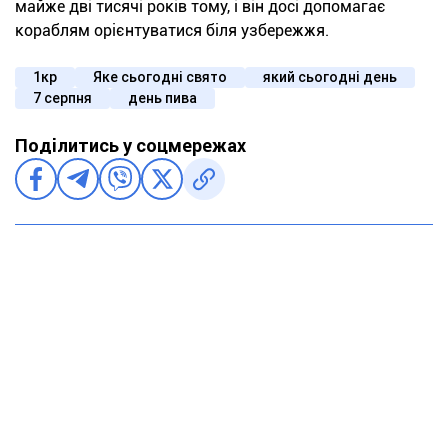
майже дві тисячі років тому, і він досі допомагає
кораблям орієнтуватися біля узбережжя.
1кр
Яке сьогодні свято
який сьогодні день
7 серпня
день пива
Поділитись у соцмережах