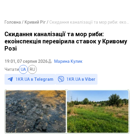
Головна
Кривий Ріг
Скидання каналізації та мор риби: екоінспекція перевірила ставок у Кривому Розі
Скидання каналізації та мор риби:
екоінспекція перевірила ставок у Кривому
Розі
19:01, 07 серпня 2026
Марина Кулик
Читати
UA
RU
1KR.UA в
Telegram
1KR.UA в
Viber