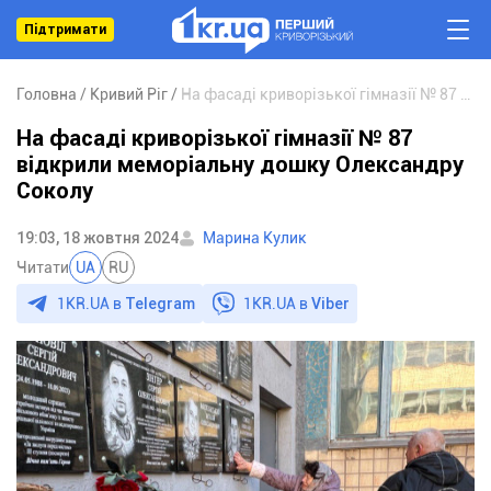
Підтримати
Головна
Кривий Ріг
На фасаді криворізької гімназії № 87 відкрили меморіальну дошку Олександру Соколу
На фасаді криворізької гімназії № 87
відкрили меморіальну дошку Олександру
Соколу
19:03, 18 жовтня 2024
Марина Кулик
Читати
UA
RU
1KR.UA в
Telegram
1KR.UA в
Viber