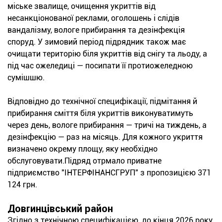
міське звалище, очищення укриттів від
несанкціонованої реклами, оголошень і слідів
вандалізму, вологе прибирання та дезінфекція
споруд. У зимовий період підрядник також має
очищати територію біля укриттів від снігу та льоду, а
під час ожеледиці — посипати її протиожеледною
сумішшю.
Відповідно до технічної специфікації, підмітання й
прибирання сміття біля укриттів виконуватимуть
через день, вологе прибирання — тричі на тиждень, а
дезінфекцію — раз на місяць. Для кожного укриття
визначено окрему площу, яку необхідно
обслуговувати.Підряд отрмало приватне
підприємство "ІНТЕРФІНАНСГРУП" з пропозицією 371
124 грн.
Довгинцівський район
Згідно з технічною специфікацією, до кінця 2026 року