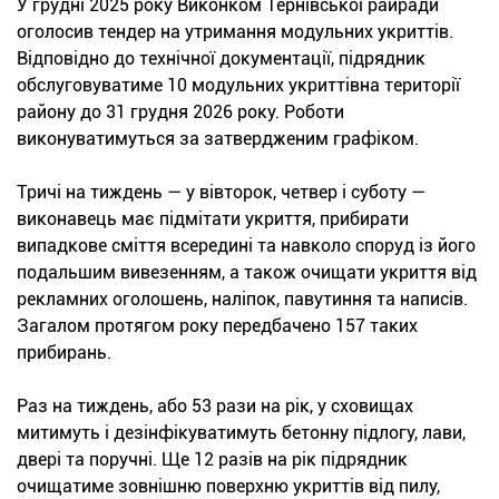
У грудні 2025 року Виконком Тернівської райради
оголосив тендер на утримання модульних укриттів.
Відповідно до технічної документації, підрядник
обслуговуватиме 10 модульних укриттівна території
району до 31 грудня 2026 року. Роботи
виконуватимуться за затвердженим графіком.
Тричі на тиждень — у вівторок, четвер і суботу —
виконавець має підмітати укриття, прибирати
випадкове сміття всередині та навколо споруд із його
подальшим вивезенням, а також очищати укриття від
рекламних оголошень, наліпок, павутиння та написів.
Загалом протягом року передбачено 157 таких
прибирань.
Раз на тиждень, або 53 рази на рік, у сховищах
митимуть і дезінфікуватимуть бетонну підлогу, лави,
двері та поручні. Ще 12 разів на рік підрядник
очищатиме зовнішню поверхню укриттів від пилу,