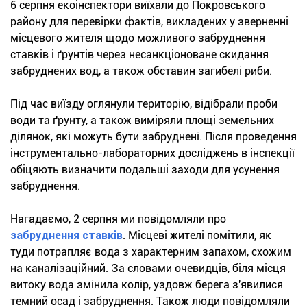
6 серпня екоінспектори виїхали до Покровського
району для перевірки фактів, викладених у зверненні
місцевого жителя щодо можливого забруднення
ставків і ґрунтів через несанкціоноване скидання
забруднених вод, а також обставин загибелі риби.
Під час виїзду оглянули територію, відібрали проби
води та ґрунту, а також виміряли площі земельних
ділянок, які можуть бути забруднені. Після проведення
інструментально-лабораторних досліджень в інспекції
обіцяють визначити подальші заходи для усунення
забруднення.
Нагадаємо, 2 серпня ми повідомляли про
забруднення ставків
. Місцеві жителі помітили, як
туди потрапляє вода з характерним запахом, схожим
на каналізаційний. За словами очевидців, біля місця
витоку вода змінила колір, уздовж берега з'явилися
темний осад і забруднення. Також люди повідомляли