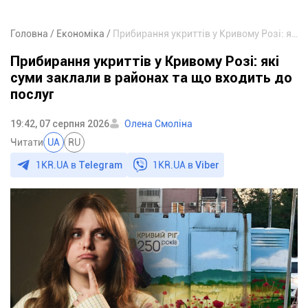
Головна
Економіка
Прибирання укриттів у Кривому Розі: які суми заклали в районах та що входить до послуг
Прибирання укриттів у Кривому Розі: які
суми заклали в районах та що входить до
послуг
19:42, 07 серпня 2026
Олена Смоліна
Читати
UA
RU
1KR.UA в
Telegram
1KR.UA в
Viber