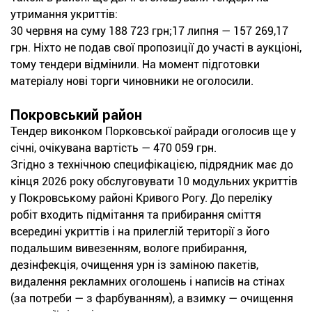
утримання укриттів:
30 червня на суму 188 723 грн;17 липня — 157 269,17
грн. Ніхто не подав свої пропозиції до участі в аукціоні,
тому тендери відмінили. На момент підготовки
матеріалу нові торги чиновники не оголосили.
Покровський район
Тендер виконком Порковської райради оголосив ще у
січні, очікувана вартість — 470 059 грн.
Згідно з технічною специфікацією, підрядник має до
кінця 2026 року обслуговувати 10 модульних укриттів
у Покровському районі Кривого Рогу. До переліку
робіт входить підмітання та прибирання сміття
всередині укриттів і на прилеглій території з його
подальшим вивезенням, вологе прибирання,
дезінфекція, очищення урн із заміною пакетів,
видалення рекламних оголошень і написів на стінах
(за потреби — з фарбуванням), а взимку — очищення