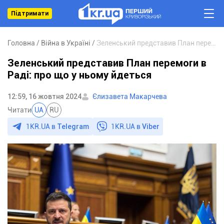
Підтримати
Головна
Війна в Україні
Зеленський представив План перемоги в Раді: про що у ньому йдеться
Зеленський представив План перемоги в
Раді: про що у ньому йдеться
12:59, 16 жовтня 2024
Єлизавета Макарчева
Читати
UA
RU
1KR.UA в
Telegram
1KR.UA в
Viber