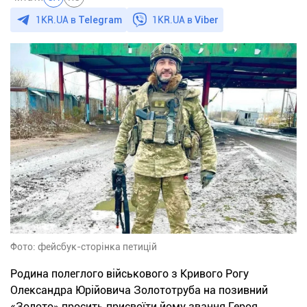
1KR.UA в
Telegram
1KR.UA в
Viber
Фото: фейсбук-сторінка петицій
Родина полеглого військового з Кривого Рогу
Олександра Юрійовича Золототруба на позивний
«Золото» просить присвоїти йому звання Героя