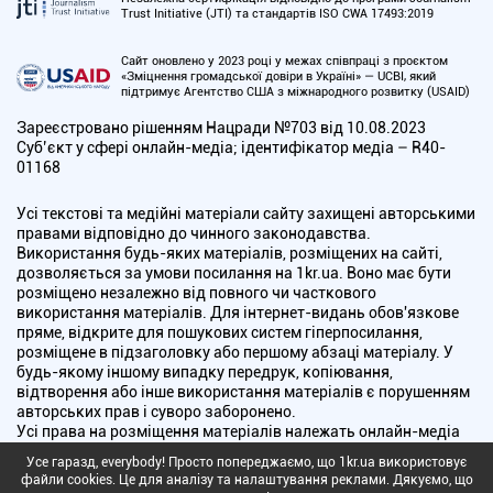
Trust Initiative (JTI) та стандартів ISO CWA 17493:2019
Сайт оновлено у 2023 році у межах співпраці з проєктом
«Зміцнення громадської довіри в Україні» — UCBI, який
підтримує Агентство США з міжнародного розвитку (USAID)
Зареєстровано рішенням Нацради №703 від 10.08.2023
Cуб’єкт у сфері онлайн-медіа; ідентифікатор медіа – R40-
01168
Усі текстові та медійні матеріали сайту захищені авторськими
правами відповідно до чинного законодавства.
Використання будь-яких матеріалів, розміщених на сайті,
дозволяється за умови посилання на 1kr.ua. Воно має бути
розміщено незалежно від повного чи часткового
використання матеріалів. Для інтернет-видань обов'язкове
пряме, відкрите для пошукових систем гіперпосилання,
розміщене в підзаголовку або першому абзаці матеріалу. У
будь-якому іншому випадку передрук, копіювання,
відтворення або інше використання матеріалів є порушенням
авторських прав і суворо заборонено.
Усі права на розміщення матеріалів належать онлайн-медіа
"Перший Криворізький". Медіа зареєстроване Національною
Усе гаразд, everybody! Просто попереджаємо, що 1kr.ua використовує
радою України з питань телебачення і радіомовлення.
файли cookies. Це для аналізу та налаштування реклами. Дякуємо, що