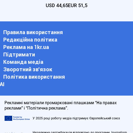
USD
44,65
EUR
51,5
Правила використання
Редакційна політика
Реклама на 1kr.ua
Підтримати
Команда медіа
Зворотний зв'язок
Політика використання
АІ
Рекламні матеріали промарковані плашками “На правах
реклами” і “Політична реклама”.
У 2025 році роботу медіа підтримує Європейський союз
Незалежна сертифікація відповідно до програми Journalism