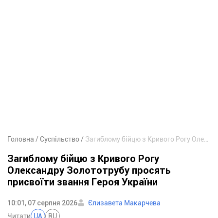
Головна
Суспільство
Загиблому бійцю з Кривого Рогу Олександру Золототрубу просять присвоїти звання Героя України
Загиблому бійцю з Кривого Рогу
Олександру Золототрубу просять
присвоїти звання Героя України
10:01, 07 серпня 2026
Єлизавета Макарчева
Читати
UA
RU