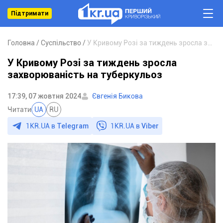
Підтримати
Головна
Суспільство
У Кривому Розі за тиждень зросла захворюваність на туберкульоз
У Кривому Розі за тиждень зросла
захворюваність на туберкульоз
17:39, 07 жовтня 2024
Євгенія Бикова
Читати
UA
RU
1KR.UA в
Telegram
1KR.UA в
Viber