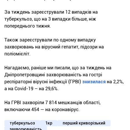
За тиждень зареєстрували 12 випадків на
туберкульоз, що на 3 випадки більше, ніж
попереднього тижня.
Також зареєстрували по одному випадку
захворювань на вірусний гепатит, підозри на
поліомієліт.
Нагадаємо, раніше ми писали, що за тиждень на
Дніпропетровщині захворюваність на гострі
респіраторні вірусні інфекції (ГРВІ)
знизилася
на 2,2%,
а на Covid-19 – на 29,6%.
На ГРВІ захворіли 7 814 мешканців області,
включаючи 454 — на коронавірус.
туберкульоз
1кр
перший криворізький
захворюваність