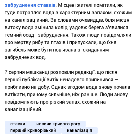
забруднення ставків
. Місцеві жителі помітили, як
туди потрапляє вода з характерним запахом, схожим
на каналізаційний. За словами очевидців, біля місця
витоку вода змінила колір, уздовж берега з'явилися
темний осад і забруднення. Також люди повідомляли
про мертву рибу та птахів і припускали, що їхня
загибель може бути пов'язана зі скиданням
забруднених вод.
7 серпня мешканці розповіли редакції, що після
першої публікації витік ненадовго припинився —
приблизно на добу. Однак згодом вода знову почала
витікати, причому сильніше, ніж раніше. Люди знову
повідомляють про різкий запах, схожий на
каналізаційний.
ставки
новини кривого рогу
перший криворізький
каналізація