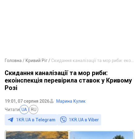
Головна
Кривий Ріг
Скидання каналізації та мор риби: екоінспекція перевірила ставок у Кривому Розі
Скидання каналізації та мор риби:
екоінспекція перевірила ставок у Кривому
Розі
19:01, 07 серпня 2026
Марина Кулик
Читати
UA
RU
1KR.UA в
Telegram
1KR.UA в
Viber