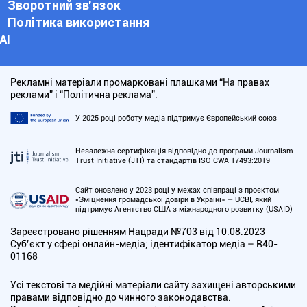
Зворотний зв'язок
Політика використання
АІ
Рекламні матеріали промарковані плашками “На правах
реклами” і “Політична реклама”.
У 2025 році роботу медіа підтримує Європейський союз
Незалежна сертифікація відповідно до програми Journalism
Trust Initiative (JTI) та стандартів ISO CWA 17493:2019
Сайт оновлено у 2023 році у межах співпраці з проєктом
«Зміцнення громадської довіри в Україні» — UCBI, який
підтримує Агентство США з міжнародного розвитку (USAID)
Зареєстровано рішенням Нацради №703 від 10.08.2023
Cуб’єкт у сфері онлайн-медіа; ідентифікатор медіа – R40-
01168
Усі текстові та медійні матеріали сайту захищені авторськими
правами відповідно до чинного законодавства.