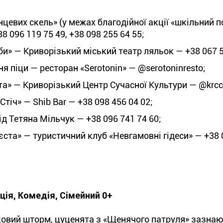
нцевих скель» (у межах благодійної акції «шкільний 
 096 119 75 49, +38 098 255 64 55;
би» — Криворізький міський театр ляльок — +38 067 5
 піци — ресторан «Serotonin» — @serotoninresto;
та» — Криворізький Центр Сучасної Культури — @krcc_
тіч» — Shib Bar — +38 098 456 04 02;
д Тетяна Мільчук — +38 096 741 74 60;
єста» — туристичний клуб «Невгамовні гідеси» — +38 
ія, Комедія, Сімейний 0+
адковий шторм, цуценята з «Щенячого патруля» зазна