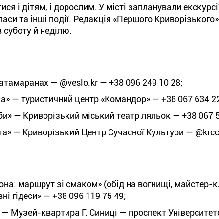
я і дітям, і дорослим. У місті запланували екскурсії
ласи та інші події. Редакція «Першого Криворізького»
в суботу й неділю.
атамаранах — @veslo.kr — +38 096 249 10 28;
а» — туристичний центр «Командор» — +38 067 634 22
би» — Криворізький міський театр ляльок — +38 067 5
та» — Криворізький Центр Сучасної Культури — @krcc_
она: маршрут зі смаком» (обід на вогнищі, майстер-к
і гідеси» — +38 096 119 75 49;
 — Музей-квартира Г. Синиці — проспект Університе