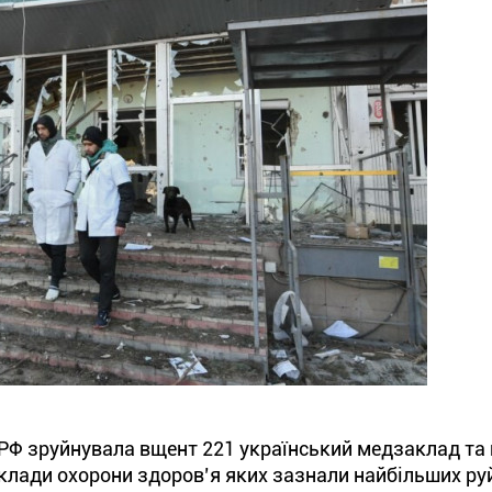
 РФ зруйнувала вщент 221 український медзаклад та
аклади охорони здоров’я яких зазнали найбільших ру