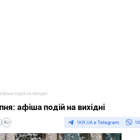
 афіша подій на вихідні
пня: афіша подій на вихідні
1KR.UA в
Telegram
1K
RU