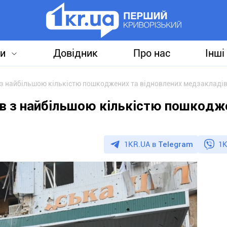
и
Довідник
Про нас
Інші
 з найбільшою кількістю пошкоджених та відновлених медзакладі
ів з найбільшою кількістю пошкодж
1KR.UA в
Telegram
1K