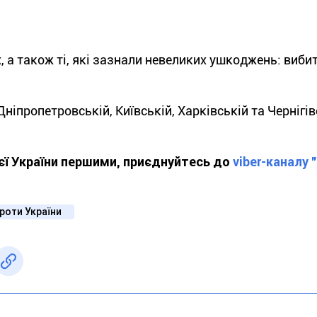
 а також ті, які зазнали невеликих ушкоджень: вибит
ніпропетровській, Київській, Харківській та Чернігів
ієї України першими, приєднуйтесь до
viber-каналу 
проти України