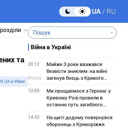
UA
RU
 розділи
Пошук
Війна в Україні
в
ених та
20:12
Майже 3 роки вважався
безвісти зниклим: на війні
Вчора
загинув боєць з Кривого
R.UA в
Viber
Рогу В`ячеслав Чучмай
10:59
Ми прощаємося з Героєм: у
Кривому Розі провели в
останню путь загиблого
військового Юрія Тісьменка
14:42
На щиті додому повернувся
оборонець з Криворіжжя