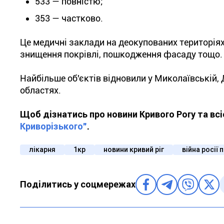
533 — повністю;
353 — частково.
Це медичні заклади на деокупованих територіях,
знищення покрівлі, пошкодження фасаду тощо.
Найбільше об'єктів відновили у Миколаївській, Д
областях.
Щоб дізнатись про новини Кривого Рогу та вс
Криворізького"
.
лікарня
1кр
новини кривий ріг
війна росії 
Поділитись у соцмережах