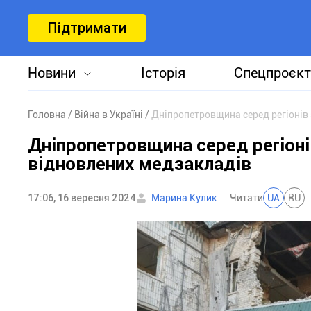
Підтримати
Новини
Історія
Спецпроєкт
Головна
Війна в Україні
Дніпропетровщина серед регіонів
Дніпропетровщина серед регіон
відновлених медзакладів
17:06, 16 вересня 2024
Марина Кулик
Читати
UA
RU