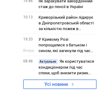
15:46
Як зарахувати закордонний
стаж до пенсії в Україні
10:13
Криворізький район лідирує
в Дніпропетровській області
за кількістю пожеж в
екосистемах
19:33
У Кривому Розі
попрощалися з батьком і
Вчора
сином, які загинули під час
атаки на АЗС
08:48
Як користуватися
Актуальне
кондиціонером під час
спеки, щоб знизити ризик
вимушених відключень
Усі новини
світла