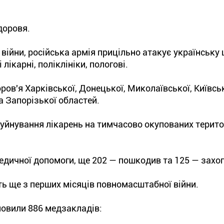
доровя.
ійни, російська армія прицільно атакує українську 
лікарні, поліклініки, пологові.
ов'я Харківської, Донецької, Миколаївської, Київськ
а Запорізької областей.
йнування лікарень на тимчасово окупованих терито
медичної допомоги, ще 202 — пошкодив та 125 — захо
ь ще з перших місяців повномасштабної війни.
дновили 886 медзакладів: