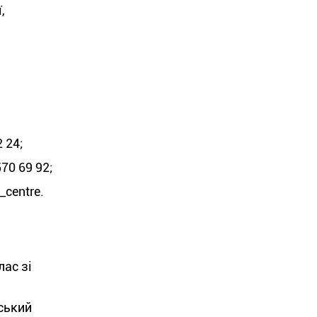
,
 24;
70 69 92;
centre.
лас зі
тський