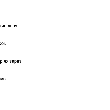
цивільну
ої,
ріях зараз
пив.