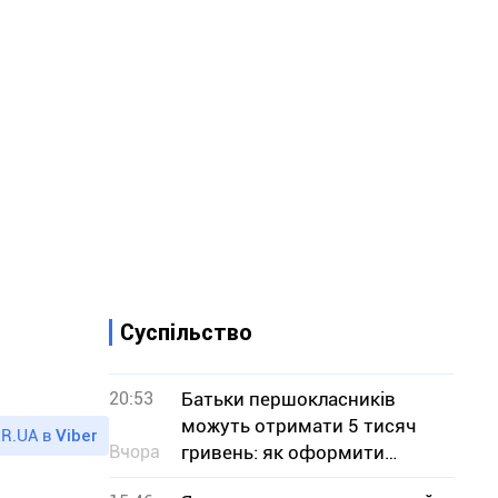
Суспільство
20:53
Батьки першокласників
можуть отримати 5 тисяч
R.UA в
Viber
Вчора
гривень: як оформити
«Пакунок школяра»