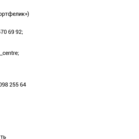
портфелик»)
70 69 92;
centre;
098 255 64
ють