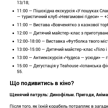
13/18;
11:00 — Пішохідна екскурсія «У пошуках Сла
— туристичний клуб «Невгамовні гідеси» — +38
11:00 — Вистава «Вовченятко з казкової тор
12:00 — Дитячий майстер-клас з приготування
12:00-18:00 — Виставка «Футболка твого міс
13:00-15:00 — Дитячий майстер-клас «Ліло і С
13:00 — Антиекскурсія «Чудеса — усюди» — гі
15:00 — Дегустація у Теаhouse «Іспанська фі
55.
Що подивитись в кіно?
Щенячий патруль: Динофільм. Пригоди, Анімац
Після того, як їхній корабель потрапляє в заг