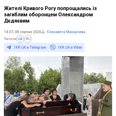
Жителі Кривого Рогу попрощались із
загиблим оборонцем Олександром
Дєдяєвим
14:07, 08 серпня 2026
Єлизавета Макарчева
Читати
UA
RU
1KR.UA в
Telegram
1KR.UA в
Viber