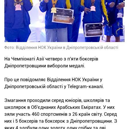
Фото: Відділення НОК України в Дніпропетровській області
На Чемпіонаті Азії четверо з п'яти боксерів
Дніпропетровщини вибороли медалі.
Про це повідомляє Відділення НОК України у
Дніпропетровській області у Telegram-каналі.
Змагання проходили серед юніорів, школярів та
школярок в Об'єднаних Арабських Еміратах. У них
зяли участь 460 спортсменів з 26 країн світу. Серед
них і 5 боксерів та боксерок з Дніпропетровщини. З
яких 4 здобули одну золоту, одну срібну та дві