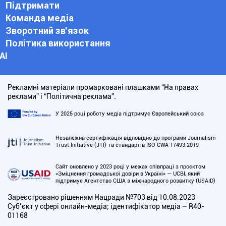
Підтримати
Команда медіа
Зворотний зв'язок
Політика використання
АІ
Рекламні матеріали промарковані плашками “На правах
реклами” і “Політична реклама”.
У 2025 році роботу медіа підтримує Європейський союз
Незалежна сертифікація відповідно до програми Journalism
Trust Initiative (JTI) та стандартів ISO CWA 17493:2019
Сайт оновлено у 2023 році у межах співпраці з проєктом
«Зміцнення громадської довіри в Україні» — UCBI, який
підтримує Агентство США з міжнародного розвитку (USAID)
Зареєстровано рішенням Нацради №703 від 10.08.2023
Cуб’єкт у сфері онлайн-медіа; ідентифікатор медіа – R40-
01168