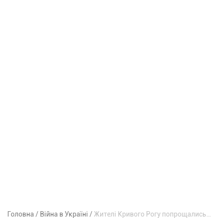
Головна
Війна в Україні
Жителі Кривого Рогу попрощались із загиблим оборонцем Олександром Дєдяєвим