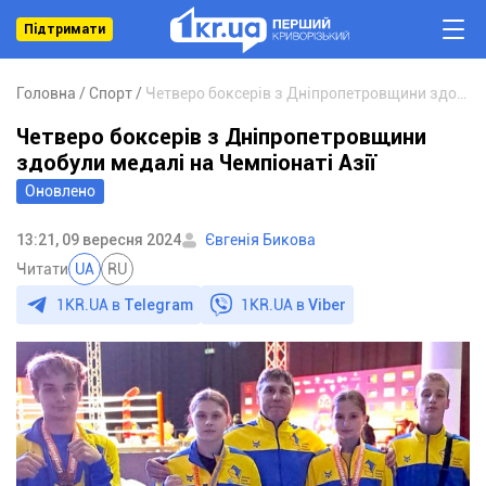
Підтримати
Головна
Спорт
Четверо боксерів з Дніпропетровщини здобули медалі на Чемпіонаті Азії
Четверо боксерів з Дніпропетровщини
здобули медалі на Чемпіонаті Азії
Оновлено
13:21, 09 вересня 2024
Євгенія Бикова
Читати
UA
RU
1KR.UA в
Telegram
1KR.UA в
Viber