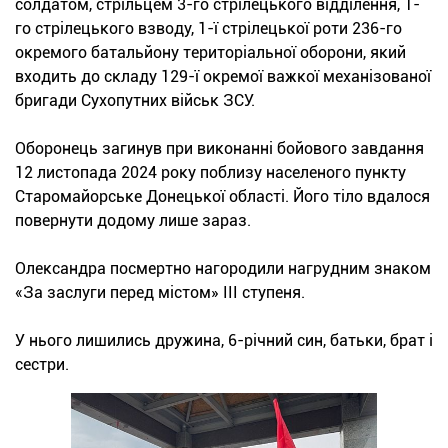
солдатом, стрільцем 3-го стрілецького відділення, 1-
го стрілецького взводу, 1-ї стрілецької роти 236-го
окремого батальйону територіальної оборони, який
входить до складу 129-ї окремої важкої механізованої
бригади Сухопутних військ ЗСУ.
Оборонець загинув при виконанні бойового завдання
12 листопада 2024 року поблизу населеного пункту
Старомайорське Донецької області. Його тіло вдалося
повернути додому лише зараз.
Олександра посмертно нагородили нагрудним знаком
«За заслуги перед містом» ІІІ ступеня.
У нього лишились дружина, 6-річний син, батьки, брат і
сестри.