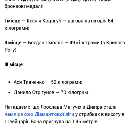
бронзові медалі:
І місце
— Ксенія Коцогуб — вагова категорія 64
кілограми;
ІІ місце
— Богдан Смоляк — 49 кілограми (з Кривого
Рогу);
ІІІ місце
:
Ася Ткаченко — 52 кілограми;
Данило Стрігунов — 70 кілограм.
Нагадаємо, що Ярослава Магучіх з Дніпра стала
чемпіонкою Діамантової ліги
у стрибках в висоту в
Швейцарії. Вона пригнула на 1,96 метрів.