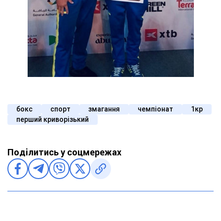
бокс
спорт
змагання
чемпіонат
1кр
перший криворізький
Поділитись у соцмережах