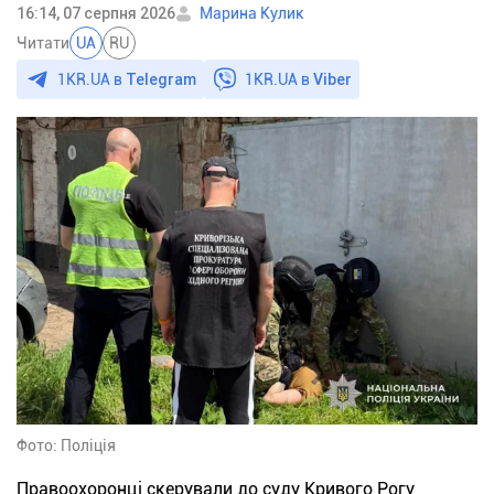
16:14, 07 серпня 2026
Марина Кулик
Читати
UA
RU
1KR.UA в
Telegram
1KR.UA в
Viber
Фото: Поліція
Правоохоронці скерували до суду Кривого Рогу