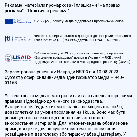
Рекламні матеріали промарковані плашками “На правах
реклами” і “Політична реклама”.
У 2025 році роботу медіа підтримує Європейський союз
Незалежна сертифікація відповідно до програми Journalism
Trust Initiative (JTI) та стандартів ISO CWA 17493:2019
Сайт оновлено у 2023 році у межах співпраці з проєктом
«Зміцнення громадської довіри в Україні» — UCBI, який
підтримує Агентство США з міжнародного розвитку (USAID)
Зареєстровано рішенням Нацради №703 від 10.08.2023
Cуб’єкт у сфері онлайн-медіа; ідентифікатор медіа – R40-
01168
Усі текстові та медійні матеріали сайту захищені авторськими
правами відповідно до чинного законодавства.
Використання будь-яких матеріалів, розміщених на сайті,
дозволяється за умови посилання на 1kr.ua. Воно має бути
розміщено незалежно від повного чи часткового
використання матеріалів. Для інтернет-видань обов'язкове
пряме, відкрите для пошукових систем гіперпосилання,
розміщене в підзаголовку або першому абзаці матеріалу. У