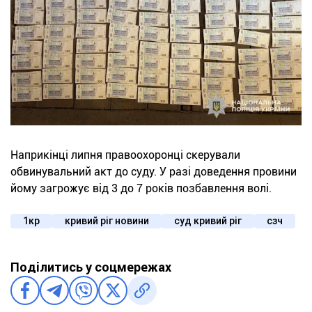
Наприкінці липня правоохоронці скерували
обвинувальний акт до суду. У разі доведення провини
йому загрожує від 3 до 7 років позбавлення волі.
1кр
кривий ріг новини
суд кривий ріг
сзч
Поділитись у соцмережах