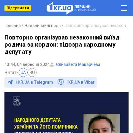
Підтримати
Головна
Надзвичайні події
Повторно організував незаконний виїзд родича за кордон: підозра народному депутату
Повторно організував незаконний виїзд
родича за кордон: підозра народному
депутату
13:44, 04 вересня 2024
Єлизавета Макарчева
Читати
UA
RU
1KR.UA в
Telegram
1KR.UA в
Viber