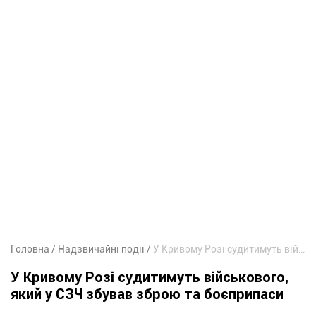
Головна
Надзвичайні події
У Кривому Розі судитимуть військового, який у СЗЧ збував зброю та боєприпаси
У Кривому Розі судитимуть військового,
який у СЗЧ збував зброю та боєприпаси