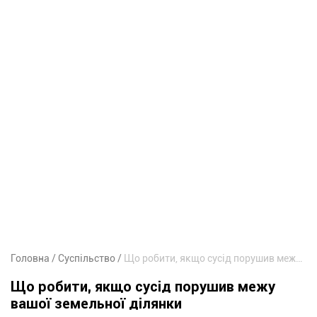
Головна
Суспільство
Що робити, якщо сусід порушив межу вашої земельної ділянки
Що робити, якщо сусід порушив межу
вашої земельної ділянки