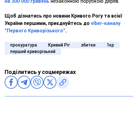
на 300 000 гривень
незаконною порубкою дерев.
Щоб дізнатись про новини Кривого Рогу та всієї
України першими, приєднуйтесь до
viber-каналу
"Первого Криворізького"
.
прокуратура
Кривий Ріг
збитки
1кр
перший криворізький
Поділитись у соцмережах