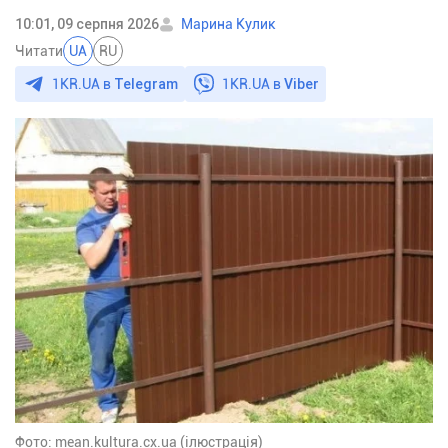
10:01, 09 серпня 2026
Марина Кулик
Читати
UA
RU
1KR.UA в
Telegram
1KR.UA в
Viber
Фото: mean.kultura.cx.ua (ілюстрація)