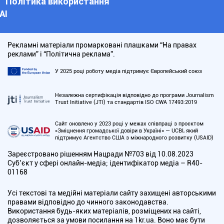
Політика використання
АІ
Рекламні матеріали промарковані плашками “На правах
реклами” і “Політична реклама”.
У 2025 році роботу медіа підтримує Європейський союз
Незалежна сертифікація відповідно до програми Journalism
Trust Initiative (JTI) та стандартів ISO CWA 17493:2019
Сайт оновлено у 2023 році у межах співпраці з проєктом
«Зміцнення громадської довіри в Україні» — UCBI, який
підтримує Агентство США з міжнародного розвитку (USAID)
Зареєстровано рішенням Нацради №703 від 10.08.2023
Cуб’єкт у сфері онлайн-медіа; ідентифікатор медіа – R40-
01168
Усі текстові та медійні матеріали сайту захищені авторськими
правами відповідно до чинного законодавства.
Використання будь-яких матеріалів, розміщених на сайті,
дозволяється за умови посилання на 1kr.ua. Воно має бути