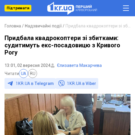
Підтримати
Головна
Надзвичайні події
Придбала квадрокоптери зі збитками: судитимуть екс-посадовицю з Кривого Рогу
Придбала квадрокоптери зі збитками:
судитимуть екс-посадовицю з Кривого
Рогу
13:01, 02 вересня 2024
Єлизавета Макарчева
Читати
UA
RU
1KR.UA в
Telegram
1KR.UA в
Viber