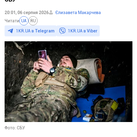
20:01, 06 серпня 2026
Єлизавета Макарчева
Читати
UA
RU
1KR.UA в
Telegram
1KR.UA в
Viber
Фото: СБУ