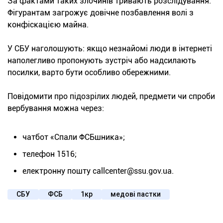
За фактами таких злочинів тривають розслідування.
Фігурантам загрожує довічне позбавлення волі з
конфіскацією майна.
У СБУ наголошують: якщо незнайомі люди в інтернеті
наполегливо пропонують зустріч або надсилають
посилки, варто бути особливо обережними.
Повідомити про підозрілих людей, предмети чи спроби
вербування можна через:
чатбот «Спали ФСБшника»;
телефон 1516;
електронну пошту callcenter@ssu.gov.ua.
СБУ
ФСБ
1кр
медові пастки