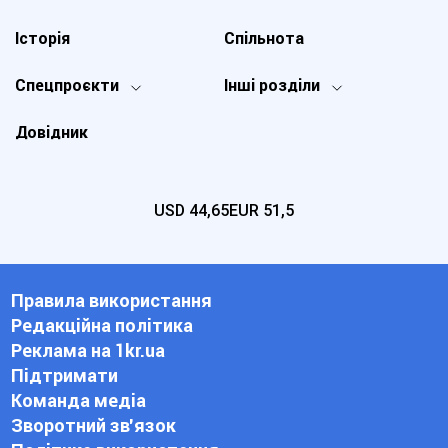
Історія
Спільнота
Спецпроєкти
Інші розділи
Довідник
USD
44,65
EUR
51,5
Правила використання
Редакційна політика
Реклама на 1kr.ua
Підтримати
Команда медіа
Зворотний зв'язок