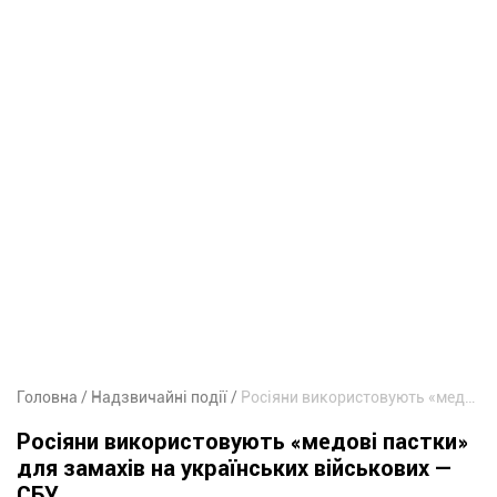
Головна
Надзвичайні події
Росіяни використовують «медові пастки» для замахів на українських військових — СБУ
Росіяни використовують «медові пастки»
для замахів на українських військових —
СБУ