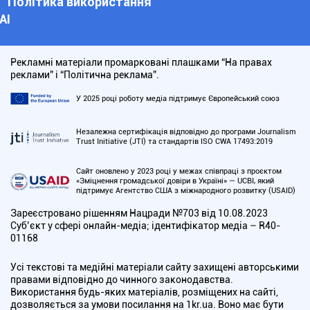
Політика використання
АІ
Рекламні матеріали промарковані плашками “На правах
реклами” і “Політична реклама”.
У 2025 році роботу медіа підтримує Європейський союз
Незалежна сертифікація відповідно до програми Journalism
Trust Initiative (JTI) та стандартів ISO CWA 17493:2019
Сайт оновлено у 2023 році у межах співпраці з проєктом
«Зміцнення громадської довіри в Україні» — UCBI, який
підтримує Агентство США з міжнародного розвитку (USAID)
Зареєстровано рішенням Нацради №703 від 10.08.2023
Cуб’єкт у сфері онлайн-медіа; ідентифікатор медіа – R40-
01168
Усі текстові та медійні матеріали сайту захищені авторськими
правами відповідно до чинного законодавства.
Використання будь-яких матеріалів, розміщених на сайті,
дозволяється за умови посилання на 1kr.ua. Воно має бути