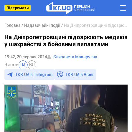
Підтримати
Головна
Надзвичайні події
На Дніпропетровщині підозрюють медиків у шахрайстві з бойовими виплатами
На Дніпропетровщині підозрюють медиків
у шахрайстві з бойовими виплатами
19:42, 20 серпня 2024
Єлизавета Макарчева
Читати
UA
RU
1KR.UA в
Telegram
1KR.UA в
Viber