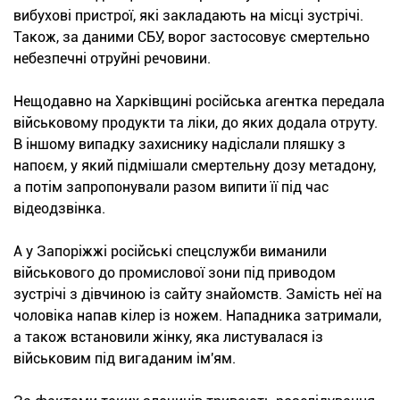
вибухові пристрої, які закладають на місці зустрічі.
Також, за даними СБУ, ворог застосовує смертельно
небезпечні отруйні речовини.
Нещодавно на Харківщині російська агентка передала
військовому продукти та ліки, до яких додала отруту.
В іншому випадку захиснику надіслали пляшку з
напоєм, у який підмішали смертельну дозу метадону,
а потім запропонували разом випити її під час
відеодзвінка.
А у Запоріжжі російські спецслужби виманили
військового до промислової зони під приводом
зустрічі з дівчиною із сайту знайомств. Замість неї на
чоловіка напав кілер із ножем. Нападника затримали,
а також встановили жінку, яка листувалася із
військовим під вигаданим ім'ям.