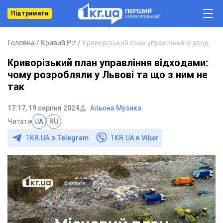
Підтримати
Головна
Кривий Ріг
Криворізький план управління відходами: чому розробляли у Львові та що з ним не так
Криворізький план управління відходами:
чому розробляли у Львові та що з ним не
так
17:17, 19 серпня 2024
Альона Музика
Читати
UA
RU
1KR.UA в
Telegram
1KR.UA в
Viber