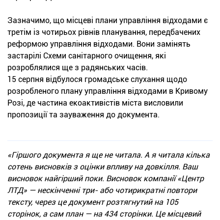
Зазначимо, що місцеві плани управління відходами є
третім із чотирьох рівнів планування, передбачених
реформою управління відходами. Вони замінять
застарілі Схеми санітарного очищення, які
розроблялися ще з радянських часів.
15 серпня відбулося громадське слухання щодо
розробленого плану управління відходами в Кривому
Розі, де частина екоактивістів міста висловили
пропозиції та зауваження до документа.
«Гіршого документа я ще не читала. А я читала кілька
сотень висновків з оцінки впливу на довкілля. Ваш
висновок найгірший поки. Висновок компанії «Центр
ЛТД» — нескінченні три- або чотирикратні повтори
тексту, через це документ розтягнутий на 105
сторінок, а сам план — на 434 сторінки. Це місцевий