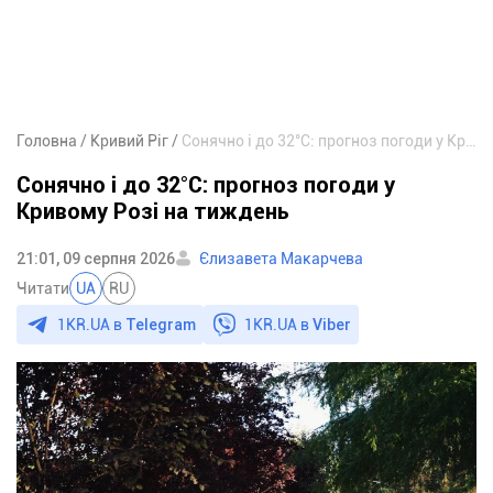
Головна
Кривий Ріг
Сонячно і до 32°С: прогноз погоди у Кривому Розі на тиждень
Сонячно і до 32°С: прогноз погоди у
Кривому Розі на тиждень
21:01, 09 серпня 2026
Єлизавета Макарчева
Читати
UA
RU
1KR.UA в
Telegram
1KR.UA в
Viber