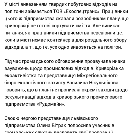
У місті вивезенням твердих побутових відходів на
полігони займається ТОВ «Екоспецтранс». Працівники
цього ж підприємства сказали розробникам плану, що
криворіжці не готові сортувати сміття. Але виникає
питання, як працівники підприємства перевірили це,
коли в місті немає контейнерів для роздільного збору
відходів, а ті, що і є, усе одно вивозяться на полігон.
Під час громадського обговорення прозвучала низка
зауважень щодо промислових відходів. Криворізька
екоактивістка та представниця Міжрегіонального
бюро екологічного захисту Василина Нікульнікова
говорить, що в плані не прописані окремі заходи щодо
рекультивації відходів криворізького промислового
підприємства «Рудомайн».
Своєю чергою представниця львівського
підприємства Олена Вітрак попросила учасників
громадських слухань висловити свої пропозиції