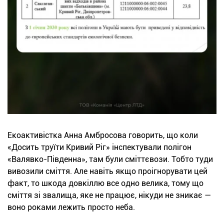
Екоактивістка Анна Амбросова говорить, що коли
«Досить труїти Кривий Ріг» інспектували полігон
«Валявко-Південна», там були сміттєвози. Тобто туди
вивозили сміття. Але навіть якщо проігнорувати цей
факт, то шкода довкіллю все одно велика, тому що
сміття зі звалища, яке не працює, нікуди не зникає —
воно роками лежить просто неба.