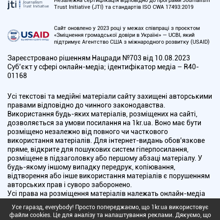
Незалежна сертифікація відповідно до програми Journalism
Trust Initiative (JTI) та стандартів ISO CWA 17493:2019
Сайт оновлено у 2023 році у межах співпраці з проєктом
«Зміцнення громадської довіри в Україні» — UCBI, який
підтримує Агентство США з міжнародного розвитку (USAID)
Зареєстровано рішенням Нацради №703 від 10.08.2023
Cуб’єкт у сфері онлайн-медіа; ідентифікатор медіа – R40-
01168
Усі текстові та медійні матеріали сайту захищені авторськими
правами відповідно до чинного законодавства.
Використання будь-яких матеріалів, розміщених на сайті,
дозволяється за умови посилання на 1kr.ua. Воно має бути
розміщено незалежно від повного чи часткового
використання матеріалів. Для інтернет-видань обов'язкове
пряме, відкрите для пошукових систем гіперпосилання,
розміщене в підзаголовку або першому абзаці матеріалу. У
будь-якому іншому випадку передрук, копіювання,
відтворення або інше використання матеріалів є порушенням
авторських прав і суворо заборонено.
Усі права на розміщення матеріалів належать онлайн-медіа
"Перший Криворізький". Медіа зареєстроване Національною
Усе гаразд, everybody! Просто попереджаємо, що 1kr.ua використовує
радою України з питань телебачення і радіомовлення.
файли cookies. Це для аналізу та налаштування реклами. Дякуємо, що