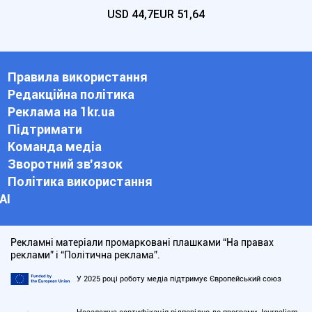
USD
44,7
EUR
51,64
Правила використання
Редакційна політика
Реклама на 1kr.ua
Підтримати
Команда медіа
Зворотний зв'язок
Політика використання
АІ
Рекламні матеріали промарковані плашками “На правах
реклами” і “Політична реклама”.
У 2025 році роботу медіа підтримує Європейський союз