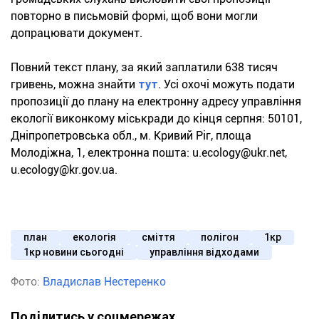
повторно в письмовій формі, щоб вони могли
допрацювати документ.
Повний текст плану, за який заплатили 638 тисяч
гривень, можна знайти
тут
. Усі охочі можуть подати
пропозиції до плану на електронну адресу управління
екології виконкому міськради до кінця серпня: 50101,
Дніпропетровська обл., м. Кривий Ріг, площа
Молодіжна, 1, електронна пошта:
u.ecology@ukr.net
,
u.ecology@kr.gov.ua
.
план
екологія
сміття
полігон
1кр
1кр новини сьогодні
управління відходами
Фото:
Владислав Нестеренко
Поділитись у соцмережах