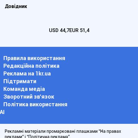
Довідник
USD
44,7
EUR
51,4
Правила використання
Редакційна політика
Реклама на 1kr.ua
Підтримати
Команда медіа
Зворотний зв'язок
Політика використання
АІ
Рекламні матеріали промарковані плашками “На правах
реклами” і “Політична реклама”.