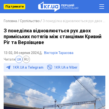
Підтримати
Головна
Суспільство
З понеділка відновлюється рух двох приміських потягів між станціями Кривий Ріг та Верхівцеве
З понеділка відновлюється рух двох
приміських потягів між станціями Кривий
Ріг та Верхівцеве
13:02, 04 серпня 2024
Вікторія Тарасова
Читати
UA
RU
1KR.UA в
Telegram
1KR.UA в
Viber