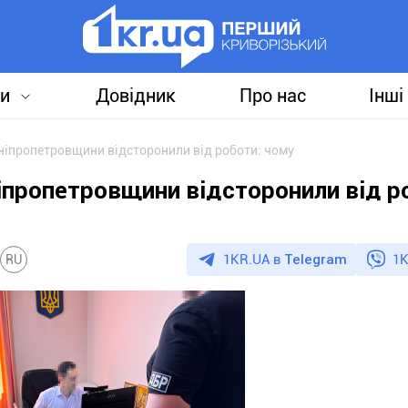
и
Довідник
Про нас
Інші
іпропетровщини відсторонили від роботи: чому
пропетровщини відсторонили від р
1KR.UA в
Telegram
1K
RU