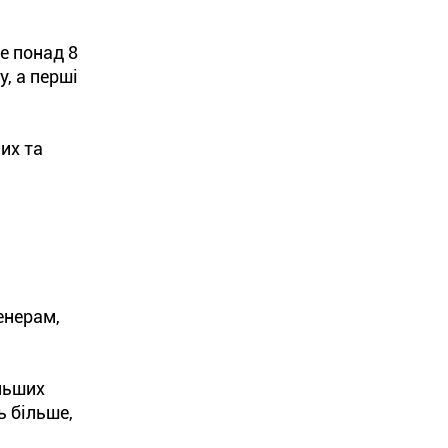
е понад 8
, а перші
них та
енерам,
ільших
ь більше,