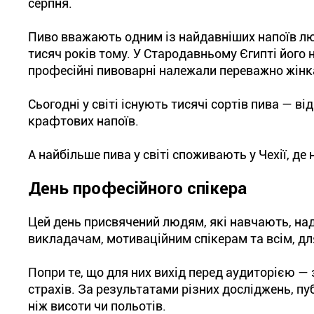
серпня.
Пиво вважають одним із найдавніших напоїв лю
тисяч років тому. У Стародавньому Єгипті його 
професійні пивоварні належали переважно жінк
Сьогодні у світі існують тисячі сортів пива — ві
крафтових напоїв.
А найбільше пива у світі споживають у Чехії, де
День професійного спікера
Цей день присвячений людям, які навчають, над
викладачам, мотиваційним спікерам та всім, дл
Попри те, що для них вихід перед аудиторією — 
страхів. За результатами різних досліджень, пу
ніж висоти чи польотів.