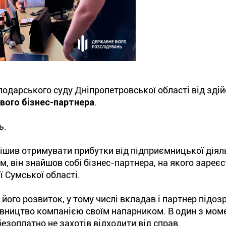
одарського суду Дніпропетровської області від зді
вого бізнес-партнера
.
ь.
ішив отримувати прибутки від підприємницької діяль
, він знайшов собі бізнес-партнера, на якого зареє
 Сумської області.
його розвиток, у тому числі вкладав і партнер підоз
вництво компанією своїм напарником. В один з моме
безоплатно не захотів відходити від справ.