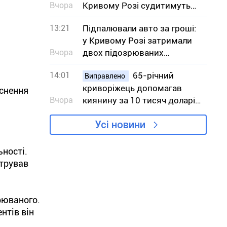
Вчора
Кривому Розі судитимуть
13 людей
13:21
Підпалювали авто за гроші:
у Кривому Розі затримали
Вчора
двох підозрюваних
виконавиць
14:01
65-річний
Виправлено
криворіжець допомагав
йснення
Вчора
киянину за 10 тисяч доларів
незаконно потрапити у
Усі новини
Словаччину
ності.
стрував
рюваного.
нтів він