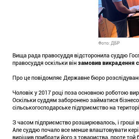
Фото: ДБР
Вища рада правосуддя відсторонила суддю Госп
правосуддя оскільки він
замовив викрадення с
Про це повідомляє Державне бюро розслідуван
Чоловік у 2017 році поза основною роботою вир
Оскільки суддям заборонено займатися бізнесом
сільськогосподарське підприємство на території
З часом підприємство розширювалось, і гроші в 
Але суддю почало все менше влаштовувати кері
вирішив прибрати його з товариства, проте той 