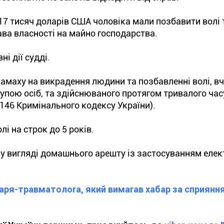
17 тисяч доларів США чоловіка мали позбавити волі 
ава власності на майно господарства.
і дії судді.
 замаху на викрадення людини та позбавленні волі, в
пою осіб, та здійснюваного протягом тривалого час
ті 146 Кримінального кодексу України).
і на строк до 5 років.
у вигляді домашнього арешту із застосуванням елек
аря-травматолога, який вимагав хабар за сприяння