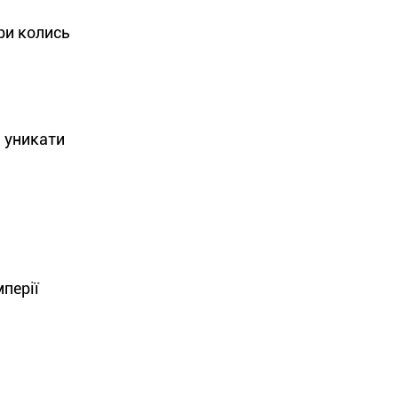
ри колись
 уникати
мперії