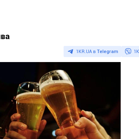
ива
1KR.UA в
Telegram
1K