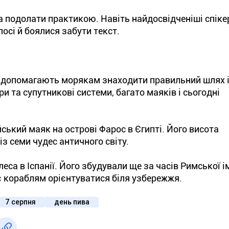
а подолати практикою. Навіть найдосвідченіші спіке
осі й боялися забути текст.
и допомагають морякам знаходити правильний шлях і
и та супутникові системи, багато маяків і сьогодні
ький маяк на острові Фарос в Єгипті. Його висота
із семи чудес античного світу.
еса в Іспанії. Його збудували ще за часів Римської і
гає кораблям орієнтуватися біля узбережжя.
7 серпня
день пива