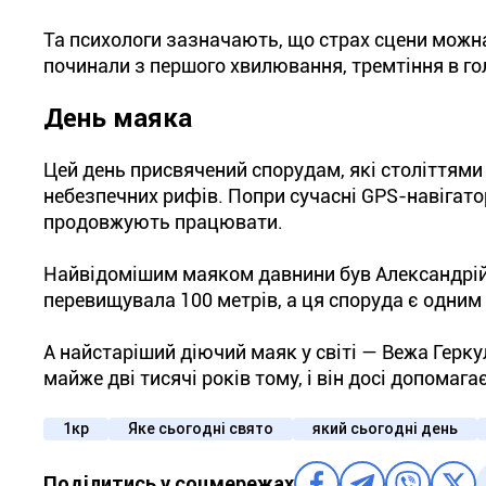
Та психологи зазначають, що страх сцени можн
починали з першого хвилювання, тремтіння в гол
День маяка
Цей день присвячений спорудам, які століттям
небезпечних рифів. Попри сучасні GPS-навігатор
продовжують працювати.
Найвідомішим маяком давнини був Александрійс
перевищувала 100 метрів, а ця споруда є одним 
А найстаріший діючий маяк у світі — Вежа Геркул
майже дві тисячі років тому, і він досі допома
1кр
Яке сьогодні свято
який сьогодні день
Поділитись у соцмережах