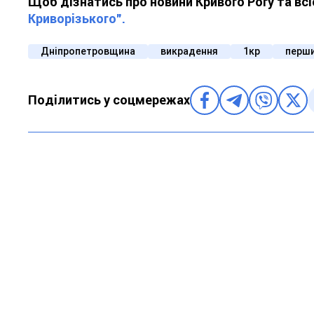
Щоб дізнатись про новини Кривого Рогу та вс
Криворізького".
Дніпропетровщина
викрадення
1кр
перши
Поділитись у соцмережах