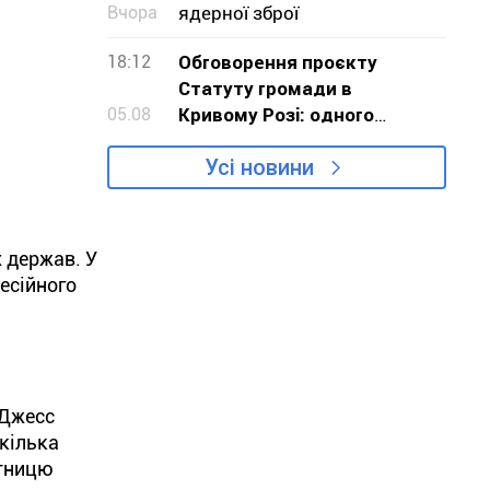
Вчора
ядерної зброї
18:12
Обговорення проєкту
Статуту громади в
05.08
Кривому Розі: одного
обурення замало, треба
Усі новини
діяти
х держав. У
есійного
 Джесс
 кілька
ятницю