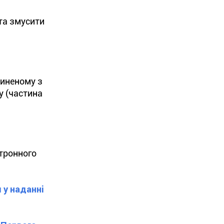
та змусити
чиненому з
у (частина
тронного
 у наданні