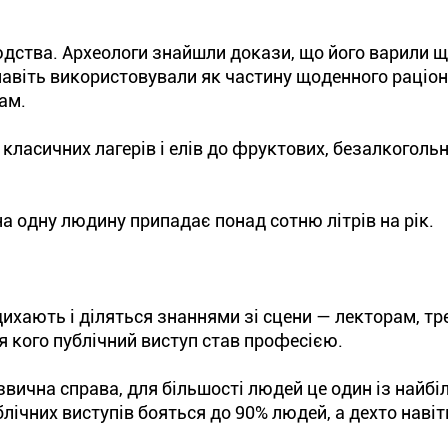
дства. Археологи знайшли докази, що його варили щ
навіть використовували як частину щоденного раціону
ам.
д класичних лагерів і елів до фруктових, безалкоголь
 на одну людину припадає понад сотню літрів на рік.
ихають і діляться знаннями зі сцени — лекторам, тр
я кого публічний виступ став професією.
звична справа, для більшості людей це один із найб
блічних виступів бояться до 90% людей, а дехто навіт