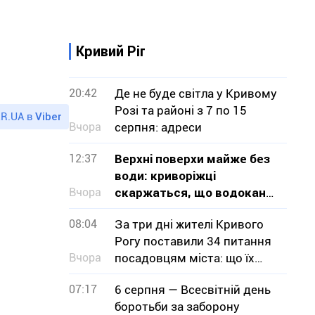
Кривий Ріг
20:42
Де не буде світла у Кривому
Розі та районі з 7 по 15
R.UA в
Viber
Вчора
серпня: адреси
12:37
Верхні поверхи майже без
води: криворіжці
Вчора
скаржаться, що водоканал
не визнає проблему
08:04
За три дні жителі Кривого
Рогу поставили 34 питання
Вчора
посадовцям міста: що їх
турбувало
07:17
6 серпня — Всесвітній день
боротьби за заборону