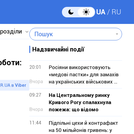
UA
RU
 розділи
Пошук
Надзвичайні події
оботи:
20:01
Росіяни використовують
«медові пастки» для замахів
Вчора
на українських військових —
R.UA в
Viber
СБУ
09:27
На Центральному ринку
Кривого Рогу спалахнула
Вчора
пожежа: що відомо
11:44
Підпільні цехи й контрафакт
на 50 мільйонів гривень: у