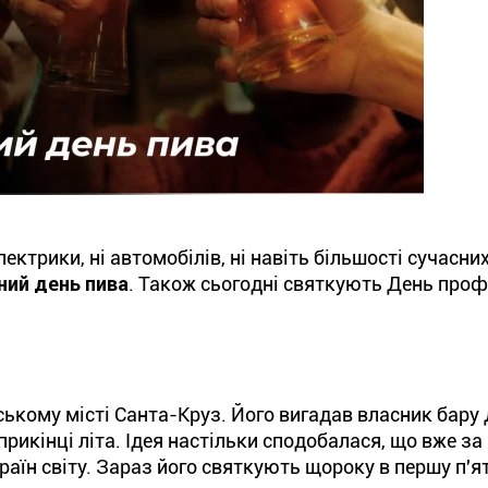
лектрики, ні автомобілів, ні навіть більшості сучасни
ий день пива
. Також сьогодні святкують День проф
ському місті Санта-Круз. Його вигадав власник бару
рикінці літа. Ідея настільки сподобалася, що вже за
країн світу. Зараз його святкують щороку в першу п'