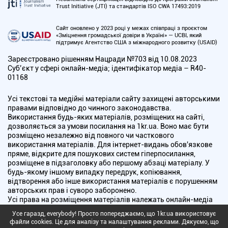
Trust Initiative (JTI) та стандартів ISO CWA 17493:2019
Сайт оновлено у 2023 році у межах співпраці з проєктом
«Зміцнення громадської довіри в Україні» — UCBI, який
підтримує Агентство США з міжнародного розвитку (USAID)
Зареєстровано рішенням Нацради №703 від 10.08.2023
Cуб’єкт у сфері онлайн-медіа; ідентифікатор медіа – R40-
01168
Усі текстові та медійні матеріали сайту захищені авторськими
правами відповідно до чинного законодавства.
Використання будь-яких матеріалів, розміщених на сайті,
дозволяється за умови посилання на 1kr.ua. Воно має бути
розміщено незалежно від повного чи часткового
використання матеріалів. Для інтернет-видань обов'язкове
пряме, відкрите для пошукових систем гіперпосилання,
розміщене в підзаголовку або першому абзаці матеріалу. У
будь-якому іншому випадку передрук, копіювання,
відтворення або інше використання матеріалів є порушенням
авторських прав і суворо заборонено.
Усі права на розміщення матеріалів належать онлайн-медіа
"Перший Криворізький". Медіа зареєстроване Національною
Усе гаразд, everybody! Просто попереджаємо, що 1kr.ua використовує
радою України з питань телебачення і радіомовлення.
файли cookies. Це для аналізу та налаштування реклами. Дякуємо, що