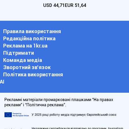
USD
44,71
EUR
51,64
Правила використання
Редакційна політика
Реклама на 1kr.ua
Підтримати
Команда медіа
Зворотний зв'язок
Політика використання
АІ
Рекламні матеріали промарковані плашками “На правах
реклами” і “Політична реклама”.
У 2025 році роботу медіа підтримує Європейський союз
Незалежна сертифікація відповідно до програми Journalism