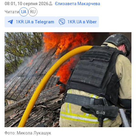
08:01, 10 серпня 2026
Єлизавета Макарчева
Читати
UA
RU
1KR.UA в
Telegram
1KR.UA в
Viber
Фото: Микола Лукашук