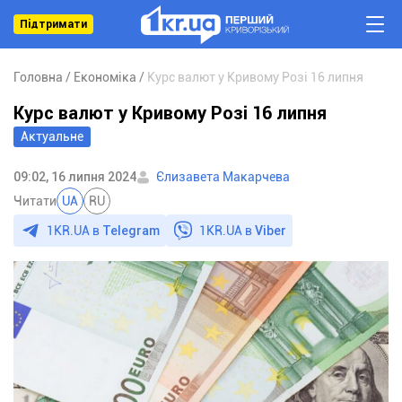
Підтримати
Головна
Економіка
Курс валют у Кривому Розі 16 липня
Курс валют у Кривому Розі 16 липня
Актуальне
09:02, 16 липня 2024
Єлизавета Макарчева
Читати
UA
RU
1KR.UA в
Telegram
1KR.UA в
Viber