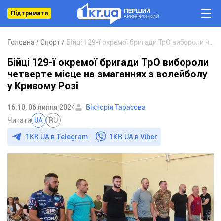
Підтримати
Головна
Спорт
Бійці 129-ї окремої бригади ТрО вибороли четверте місце на змаганнях з волейболу у Кривому Розі
Бійці 129-ї окремої бригади ТрО вибороли
четверте місце на змаганнях з волейболу
у Кривому Розі
16:10, 06 липня 2024
Вікторія Тарасова
Читати
UA
RU
1KR.UA в
Telegram
1KR.UA в
Viber