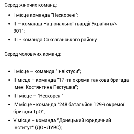
Серед жіночих команд:
І місце команда "Нескорені";
ІІ – команда Національної гвардії України в/ч
3011;
ІІІ - команда Саксаганського району.
Серед чоловічих команд:
І місце – команда "Інвіктуси";
ІІ місце – команда "17-та окрема танкова бригада
імені Костянтина Пестушка";
ІІІ місце – "Нескорені";
IV місце - команда "248 батальйон 129-ї окремої
бригади ТрО";
V місце – команда "Донецький юридичний
інститут" (ДОНДУВС);