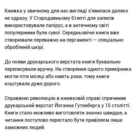
Книжка у звичному для нас вигляді з'явилася далеко
не одразу. У Стародавньому Єгипті для записів
використовували папірус, а в античному світі
популярними були сувої. Середньовічні книги вже
створювали переважно на пергаменті — спеціально
обробленій шкірі.
До появи друкарського верстата книги буквально
переписували вручну. На створення одного примірника
могли піти місяці або навіть роки, тому книги
коштували дуже дорого.
Справжню революцію в книжковій справі спричинив
друкарський верстат Йоганна Гутенберга у 15 столітті.
Книги стало можливо виготовляти значно швидше, а
читання поступово перестало бути привілеєм лише
заможних людей.