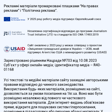
Рекламні матеріали промарковані плашками “На правах
реклами” і “Політична реклама”.
У 2025 році роботу медіа підтримує Європейський союз
Незалежна сертифікація відповідно до програми Journalism
Trust Initiative (JTI) та стандартів ISO CWA 17493:2019
Сайт оновлено у 2023 році у межах співпраці з проєктом
«Зміцнення громадської довіри в Україні» — UCBI, який
підтримує Агентство США з міжнародного розвитку (USAID)
Зареєстровано рішенням Нацради №703 від 10.08.2023
Cуб’єкт у сфері онлайн-медіа; ідентифікатор медіа – R40-
01168
Усі текстові та медійні матеріали сайту захищені авторськими
правами відповідно до чинного законодавства.
Використання будь-яких матеріалів, розміщених на сайті,
дозволяється за умови посилання на 1kr.ua. Воно має бути
розміщено незалежно від повного чи часткового
використання матеріалів. Для інтернет-видань обов'язкове
пряме, відкрите для пошукових систем гіперпосилання,
розміщене в підзаголовку або першому абзаці матеріалу. У