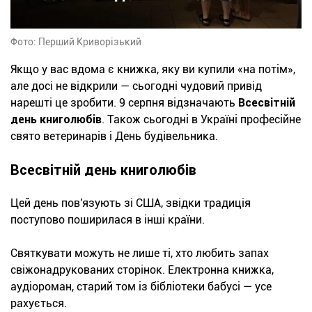
Фото: Перший Криворізький
Якщо у вас вдома є книжка, яку ви купили «на потім»,
але досі не відкрили — сьогодні чудовий привід
нарешті це зробити. 9 серпня відзначають
Всесвітній
день книголюбів
. Також сьогодні в Україні професійне
свято ветеринарів і День будівельника.
Всесвітній день книголюбів
Цей день пов'язують зі США, звідки традиція
поступово поширилася в інші країни.
Святкувати можуть не лише ті, хто любить запах
свіжонадрукованих сторінок. Електронна книжка,
аудіороман, старий том із бібліотеки бабусі — усе
рахується.