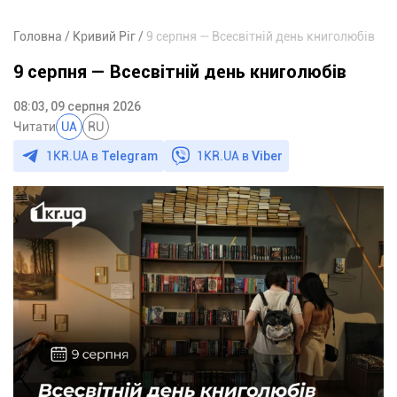
Головна
Кривий Ріг
9 серпня — Всесвітній день книголюбів
9 серпня — Всесвітній день книголюбів
08:03, 09 серпня 2026
Читати
UA
RU
1KR.UA в
Telegram
1KR.UA в
Viber