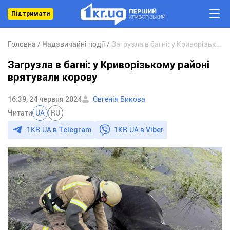
Підтримати
Головна
Надзвичайні події
Загрузла в багні: у Криворізькому районі врятували корову
Загрузла в багні: у Криворізькому районі
врятували корову
16:39, 24 червня 2024
Євгенія Бикова
Читати
UA
RU
1KR.UA в
Telegram
1KR.UA в
Viber