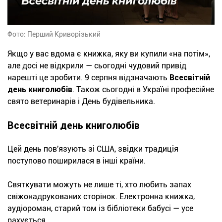
Фото: Перший Криворізький
Якщо у вас вдома є книжка, яку ви купили «на потім»,
але досі не відкрили — сьогодні чудовий привід
нарешті це зробити. 9 серпня відзначають
Всесвітній
день книголюбів
. Також сьогодні в Україні професійне
свято ветеринарів і День будівельника.
Всесвітній день книголюбів
Цей день пов'язують зі США, звідки традиція
поступово поширилася в інші країни.
Святкувати можуть не лише ті, хто любить запах
свіжонадрукованих сторінок. Електронна книжка,
аудіороман, старий том із бібліотеки бабусі — усе
рахується.