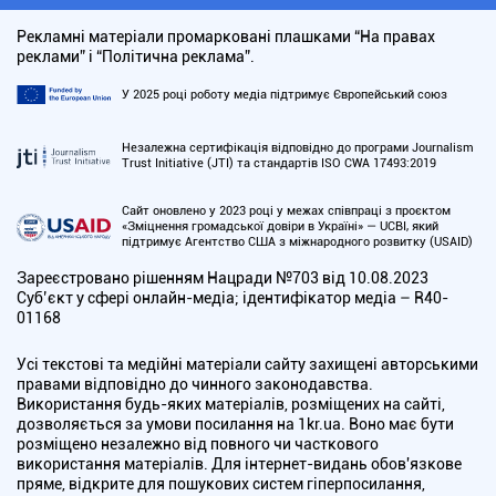
Рекламні матеріали промарковані плашками “На правах
реклами” і “Політична реклама”.
У 2025 році роботу медіа підтримує Європейський союз
Незалежна сертифікація відповідно до програми Journalism
Trust Initiative (JTI) та стандартів ISO CWA 17493:2019
Сайт оновлено у 2023 році у межах співпраці з проєктом
«Зміцнення громадської довіри в Україні» — UCBI, який
підтримує Агентство США з міжнародного розвитку (USAID)
Зареєстровано рішенням Нацради №703 від 10.08.2023
Cуб’єкт у сфері онлайн-медіа; ідентифікатор медіа – R40-
01168
Усі текстові та медійні матеріали сайту захищені авторськими
правами відповідно до чинного законодавства.
Використання будь-яких матеріалів, розміщених на сайті,
дозволяється за умови посилання на 1kr.ua. Воно має бути
розміщено незалежно від повного чи часткового
використання матеріалів. Для інтернет-видань обов'язкове
пряме, відкрите для пошукових систем гіперпосилання,