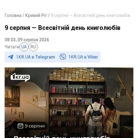
Головна
Кривий Ріг
9 серпня — Всесвітній день книголюбів
9 серпня — Всесвітній день книголюбів
08:03, 09 серпня 2026
Читати
UA
RU
1KR.UA в
Telegram
1KR.UA в
Viber