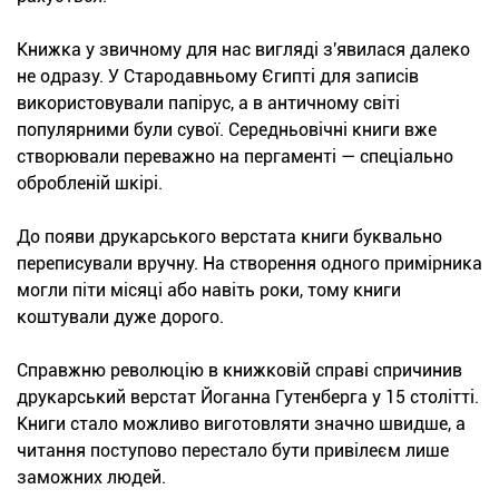
Книжка у звичному для нас вигляді з'явилася далеко
не одразу. У Стародавньому Єгипті для записів
використовували папірус, а в античному світі
популярними були сувої. Середньовічні книги вже
створювали переважно на пергаменті — спеціально
обробленій шкірі.
До появи друкарського верстата книги буквально
переписували вручну. На створення одного примірника
могли піти місяці або навіть роки, тому книги
коштували дуже дорого.
Справжню революцію в книжковій справі спричинив
друкарський верстат Йоганна Гутенберга у 15 столітті.
Книги стало можливо виготовляти значно швидше, а
читання поступово перестало бути привілеєм лише
заможних людей.