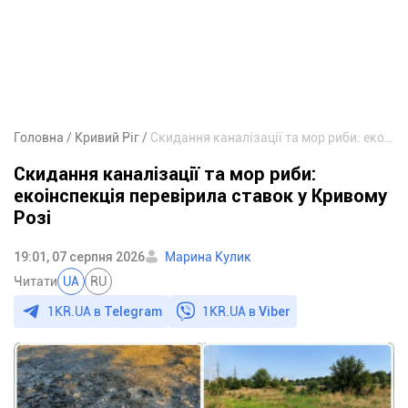
Головна
Кривий Ріг
Скидання каналізації та мор риби: екоінспекція перевірила ставок у Кривому Розі
Скидання каналізації та мор риби:
екоінспекція перевірила ставок у Кривому
Розі
19:01, 07 серпня 2026
Марина Кулик
Читати
UA
RU
1KR.UA в
Telegram
1KR.UA в
Viber