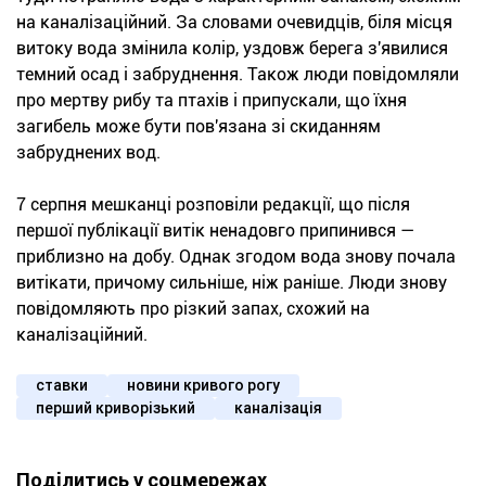
на каналізаційний. За словами очевидців, біля місця
витоку вода змінила колір, уздовж берега з'явилися
темний осад і забруднення. Також люди повідомляли
про мертву рибу та птахів і припускали, що їхня
загибель може бути пов'язана зі скиданням
забруднених вод.
7 серпня мешканці розповіли редакції, що після
першої публікації витік ненадовго припинився —
приблизно на добу. Однак згодом вода знову почала
витікати, причому сильніше, ніж раніше. Люди знову
повідомляють про різкий запах, схожий на
каналізаційний.
ставки
новини кривого рогу
перший криворізький
каналізація
Поділитись у соцмережах