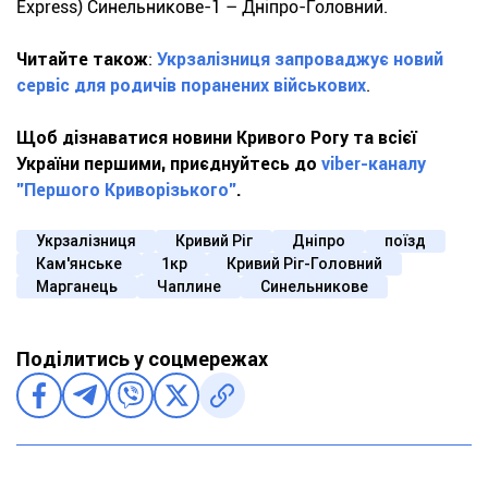
Express) Синельникове-1 – Дніпро-Головний.
Читайте також
:
Укрзалізниця запроваджує новий
сервіс для родичів поранених військових
.
Щоб дізнаватися новини Кривого Рогу та всієї
України першими, приєднуйтесь до
viber-каналу
"Першого Криворізького"
.
Укрзалізниця
Кривий Ріг
Дніпро
поїзд
Кам'янське
1кр
Кривий Ріг-Головний
Марганець
Чаплине
Синельникове
Поділитись у соцмережах