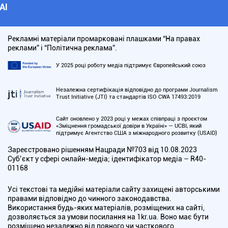
АІ
Рекламні матеріали промарковані плашками “На правах
реклами” і “Політична реклама”.
У 2025 році роботу медіа підтримує Європейський союз
Незалежна сертифікація відповідно до програми Journalism
Trust Initiative (JTI) та стандартів ISO CWA 17493:2019
Сайт оновлено у 2023 році у межах співпраці з проєктом
«Зміцнення громадської довіри в Україні» — UCBI, який
підтримує Агентство США з міжнародного розвитку (USAID)
Зареєстровано рішенням Нацради №703 від 10.08.2023
Cуб’єкт у сфері онлайн-медіа; ідентифікатор медіа – R40-
01168
Усі текстові та медійні матеріали сайту захищені авторськими
правами відповідно до чинного законодавства.
Використання будь-яких матеріалів, розміщених на сайті,
дозволяється за умови посилання на 1kr.ua. Воно має бути
розміщено незалежно від повного чи часткового