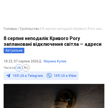
Головна
Суспільство
8 серпня неподалік Кривого Рогу заплановані відключення світла – адреси
8 серпня неподалік Кривого Рогу
заплановані відключення світла – адреси
Актуальне
18:23, 07 серпня 2026
Марина Кулик
Читати
UA
RU
1KR.UA в
Telegram
1KR.UA в
Viber