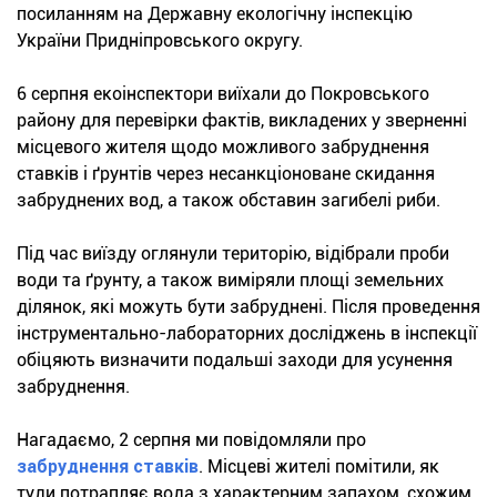
посиланням на Державну екологічну інспекцію
України Придніпровського округу.
6 серпня екоінспектори виїхали до Покровського
району для перевірки фактів, викладених у зверненні
місцевого жителя щодо можливого забруднення
ставків і ґрунтів через несанкціоноване скидання
забруднених вод, а також обставин загибелі риби.
Під час виїзду оглянули територію, відібрали проби
води та ґрунту, а також виміряли площі земельних
ділянок, які можуть бути забруднені. Після проведення
інструментально-лабораторних досліджень в інспекції
обіцяють визначити подальші заходи для усунення
забруднення.
Нагадаємо, 2 серпня ми повідомляли про
забруднення ставків
. Місцеві жителі помітили, як
туди потрапляє вода з характерним запахом, схожим