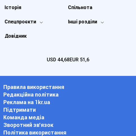
Історія
Спільнота
Спецпроєкти
Інші розділи
Довідник
USD
44,68
EUR
51,6
Правила використання
Редакційна політика
Реклама на 1kr.ua
Підтримати
Команда медіа
Зворотний зв'язок
Політика використання