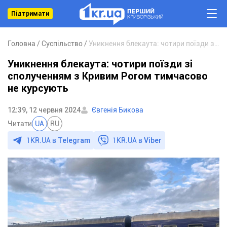
Підтримати
Головна
Суспільство
Уникнення блекаута: чотири поїзди зі сполученням з Кривим Рогом тимчасово не курсують
Уникнення блекаута: чотири поїзди зі
сполученням з Кривим Рогом тимчасово
не курсують
12:39, 12 червня 2024
Євгенія Бикова
Читати
UA
RU
1KR.UA в
Telegram
1KR.UA в
Viber