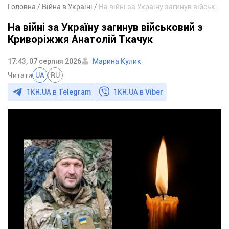
Головна
Війна в Україні
На війні за Україну загинув військовий з Криворіжжя Анатолій Ткачук
На війні за Україну загинув військовий з
Криворіжжя Анатолій Ткачук
17:43, 07 серпня 2026
Марина Кулик
Читати
UA
RU
1KR.UA в
Telegram
1KR.UA в
Viber