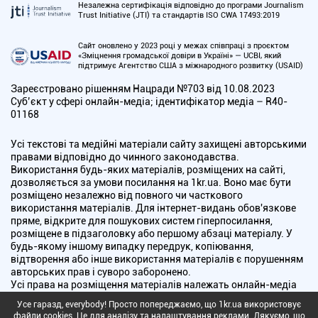
Незалежна сертифікація відповідно до програми Journalism
Trust Initiative (JTI) та стандартів ISO CWA 17493:2019
Сайт оновлено у 2023 році у межах співпраці з проєктом
«Зміцнення громадської довіри в Україні» — UCBI, який
підтримує Агентство США з міжнародного розвитку (USAID)
Зареєстровано рішенням Нацради №703 від 10.08.2023
Cуб’єкт у сфері онлайн-медіа; ідентифікатор медіа – R40-
01168
Усі текстові та медійні матеріали сайту захищені авторськими
правами відповідно до чинного законодавства.
Використання будь-яких матеріалів, розміщених на сайті,
дозволяється за умови посилання на 1kr.ua. Воно має бути
розміщено незалежно від повного чи часткового
використання матеріалів. Для інтернет-видань обов'язкове
пряме, відкрите для пошукових систем гіперпосилання,
розміщене в підзаголовку або першому абзаці матеріалу. У
будь-якому іншому випадку передрук, копіювання,
відтворення або інше використання матеріалів є порушенням
авторських прав і суворо заборонено.
Усі права на розміщення матеріалів належать онлайн-медіа
"Перший Криворізький". Медіа зареєстроване Національною
Усе гаразд, everybody! Просто попереджаємо, що 1kr.ua використовує
радою України з питань телебачення і радіомовлення.
файли cookies. Це для аналізу та налаштування реклами. Дякуємо, що