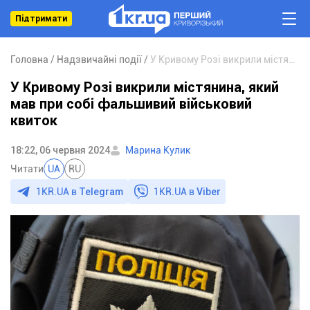
Підтримати
Головна
Надзвичайні події
У Кривому Розі викрили містянина, який мав при собі фальшивий військовий квиток
У Кривому Розі викрили містянина, який
мав при собі фальшивий військовий
квиток
18:22, 06 червня 2024
Марина Кулик
Читати
UA
RU
1KR.UA в
Telegram
1KR.UA в
Viber