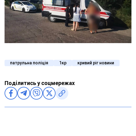
патрульна поліція
1кр
кривий ріг новини
Поділитись у соцмережах