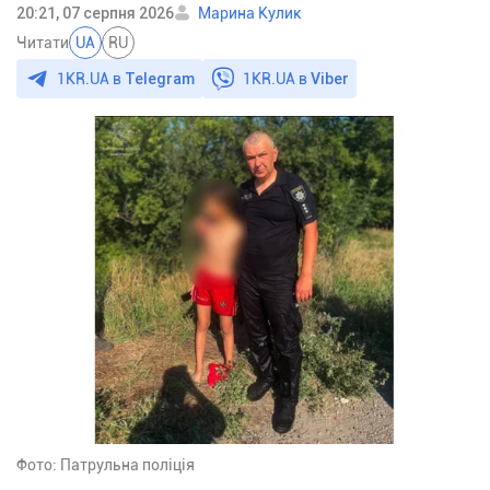
20:21, 07 серпня 2026
Марина Кулик
Читати
UA
RU
1KR.UA в
Telegram
1KR.UA в
Viber
Фото: Патрульна поліція