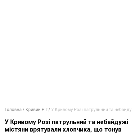
Головна
Кривий Ріг
У Кривому Розі патрульний та небайдужі містяни врятували хлопчика, що тонув
У Кривому Розі патрульний та небайдужі
містяни врятували хлопчика, що тонув