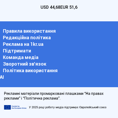
USD
44,68
EUR
51,6
Правила використання
Редакційна політика
Реклама на 1kr.ua
Підтримати
Команда медіа
Зворотний зв'язок
Політика використання
АІ
Рекламні матеріали промарковані плашками “На правах
реклами” і “Політична реклама”.
У 2025 році роботу медіа підтримує Європейський союз