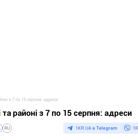
йоні з 7 по 15 серпня: адреси
 та районі з 7 по 15 серпня: адреси
1KR.UA в
Telegram
1K
A
RU