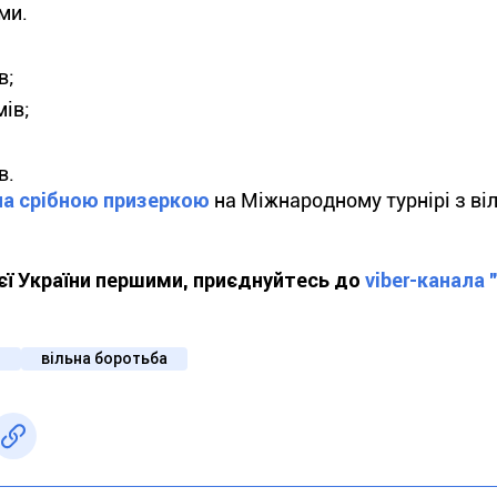
ми.
в;
мів;
в.
ла срібною призеркою
на Міжнародному турнірі з ві
ієї України першими, приєднуйтесь до
viber-канала 
й
вільна боротьба