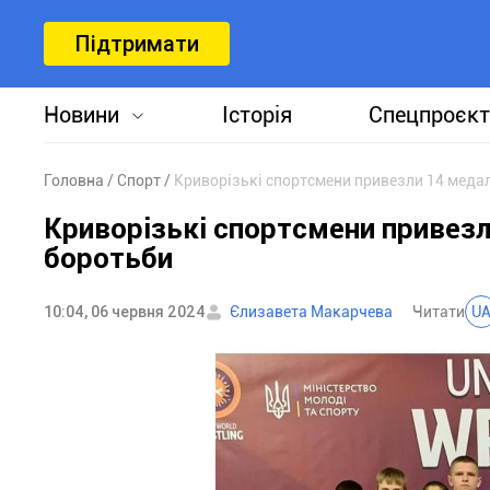
Підтримати
Новини
Історія
Спецпроєкт
Головна
Спорт
Криворізькі спортсмени привезли 14 медале
Криворізькі спортсмени привезли
боротьби
10:04, 06 червня 2024
Єлизавета Макарчева
Читати
U