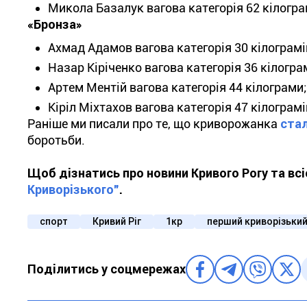
Микола Базалук вагова категорія 62 кілогра
«Бронза»
Ахмад Адамов вагова категорія 30 кілограмі
Назар Кіріченко вагова категорія 36 кілогра
Артем Ментій вагова категорія 44 кілограми;
Кіріл Міхтахов вагова категорія 47 кілограмі
Раніше ми писали про те, що криворожанка
ста
боротьби.
Щоб дізнатись про новини Кривого Рогу та вс
Криворізького"
.
спорт
Кривий Ріг
1кр
перший криворізьки
Поділитись у соцмережах