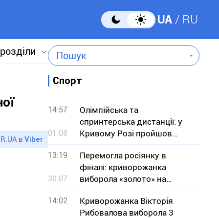
UA
RU
 розділи
Пошук
Спорт
ної
14:57
Олімпійська та
спринтерська дистанції: у
01.08
Кривому Розі пройшов
R.UA в
Viber
чемпіонат з кросового
13:19
Перемогла росіянку в
тріатлону
фіналі: криворожанка
30.07
виборола «золото» на
чемпіонаті Європи з
14:02
Криворожанка Вікторія
боротьби
Рибовалова виборола 3