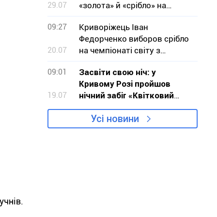
29.07
«золота» й «срібло» на
чемпіонаті світу зі стрільби
09:27
Криворіжець Іван
Федорченко виборов срібло
20.07
на чемпіонаті світу з
бодібілдингу
09:01
Засвіти свою ніч: у
Кривому Розі пройшов
19.07
нічний забіг «Квітковий
годинник»
Усі новини
учнів.