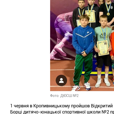
Фото: ДЮСШ №2
1 червня в Кропивницькому пройшов Відкритий ку
Борці дитячо-юнацької спортивної школи №2 пр