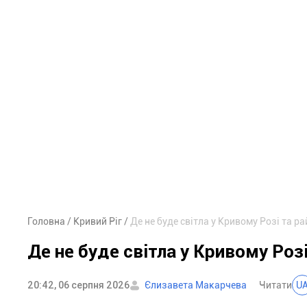
Головна
Кривий Ріг
Де не буде світла у Кривому Розі та ра
Де не буде світла у Кривому Розі
20:42, 06 серпня 2026
Єлизавета Макарчева
Читати
U