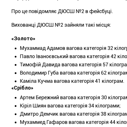
Про це повідомляє ДЮСШ №2 в фейсбуці.
Вихованці ДЮСШ №2 зайняли такі місця:
«Золото»
Мухаммад Адамов вагова категорія 32 кілог
Павло Іваноєвський вагова категорія 42 кіл
Тимофій Давида вагова категорія 57 кілогра
Володимир Губа вагова категорія 62 кілогра
Каміла Кучма вагова категорія 41 кілограм.
«Срібло»
Артем Бережний вагова категорія 30 кілогра
Кіріл Шиян вагова категорія 34 кілограми;
Дмитро Демчик вагова категорія 38 кілограм
Мухаммед Гафаров вагова категорія 44 кіло