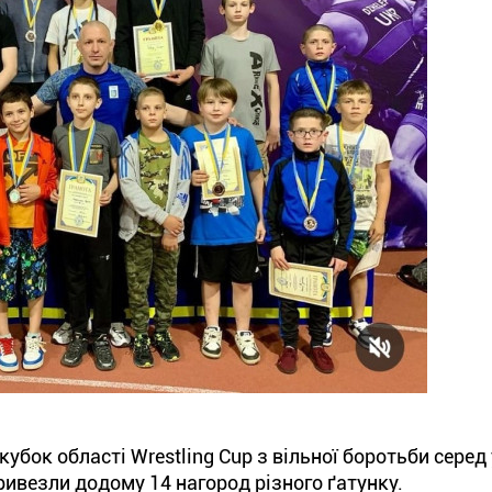
бок області Wrestling Cup з вільної боротьби серед 
ивезли додому 14 нагород різного ґатунку.