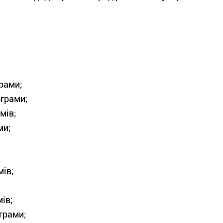
рами;
ограми;
мів;
ми;
мів;
ів;
грами;