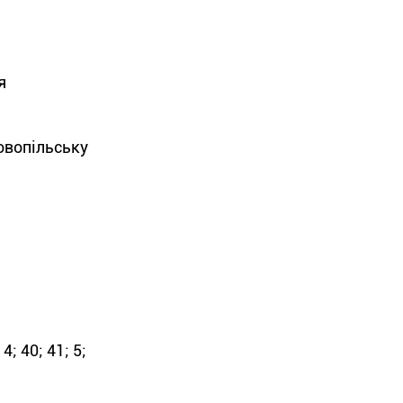
я
овопільську
 4; 40; 41; 5;