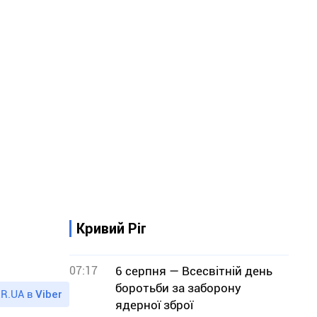
Кривий Ріг
07:17
6 серпня — Всесвітній день
боротьби за заборону
R.UA в
Viber
ядерної зброї