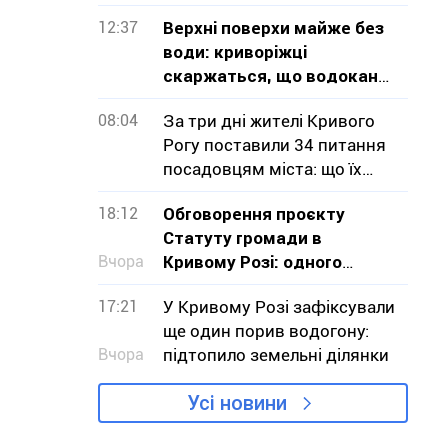
12:37
Верхні поверхи майже без
води: криворіжці
скаржаться, що водоканал
не визнає проблему
08:04
За три дні жителі Кривого
Рогу поставили 34 питання
посадовцям міста: що їх
турбувало
18:12
Обговорення проєкту
Статуту громади в
Вчора
Кривому Розі: одного
обурення замало, треба
17:21
У Кривому Розі зафіксували
діяти
ще один порив водогону:
Вчора
підтопило земельні ділянки
Усі новини