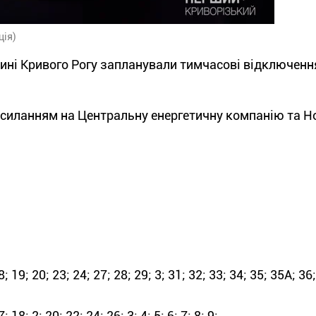
ція)
стині Кривого Рогу запланували тимчасові відключенн
осиланням на Центральну енергетичну компанію та Н
 19; 20; 23; 24; 27; 28; 29; 3; 31; 32; 33; 34; 35; 35А; 36;
8; 2; 20; 22; 24; 26; 3; 4; 5; 6; 7; 8; 9;