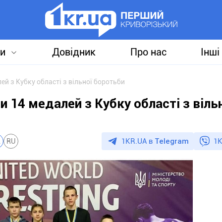
и
Довідник
Про нас
Інші
й з Кубку області з вільної боротьби
 14 медалей з Кубку області з віль
1KR.UA в
Telegram
1K
A
RU