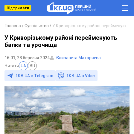
Підтримати
Головна
Суспільство
У Криворізькому районі перейменують балки та урочища
У Криворізькому районі перейменують
балки та урочища
16:01, 28 березня 2024
Єлизавета Макарчева
Читати
UA
RU
1KR.UA в
Telegram
1KR.UA в
Viber