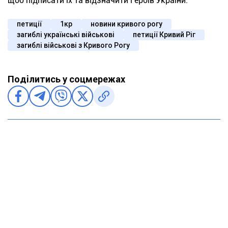
щоб підписати їх та відзначити Героїв України.
петиції
1кр
новини кривого рогу
загиблі українські військові
петиції Кривий Ріг
загиблі військові з Кривого Рогу
Поділитись у соцмережах