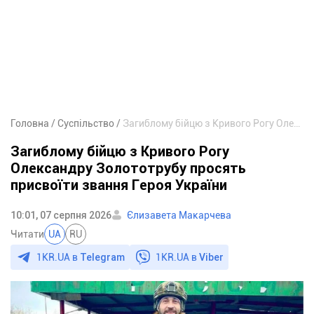
Головна
Суспільство
Загиблому бійцю з Кривого Рогу Олександру Золототрубу просять присвоїти звання Героя України
Загиблому бійцю з Кривого Рогу
Олександру Золототрубу просять
присвоїти звання Героя України
10:01, 07 серпня 2026
Єлизавета Макарчева
Читати
UA
RU
1KR.UA в
Telegram
1KR.UA в
Viber