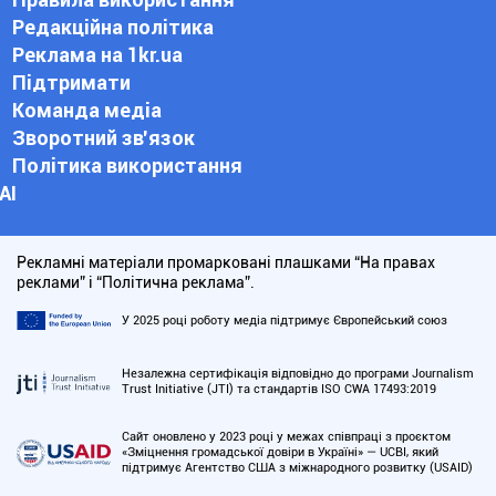
Редакційна політика
Реклама на 1kr.ua
Підтримати
Команда медіа
Зворотний зв'язок
Політика використання
АІ
Рекламні матеріали промарковані плашками “На правах
реклами” і “Політична реклама”.
У 2025 році роботу медіа підтримує Європейський союз
Незалежна сертифікація відповідно до програми Journalism
Trust Initiative (JTI) та стандартів ISO CWA 17493:2019
Сайт оновлено у 2023 році у межах співпраці з проєктом
«Зміцнення громадської довіри в Україні» — UCBI, який
підтримує Агентство США з міжнародного розвитку (USAID)